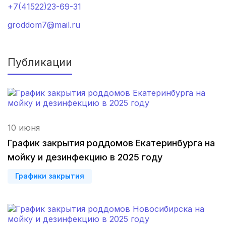
+7(41522)23-69-31
Нальчик
(2 роддома)
groddom7@mail.ru
Североморск
(2 роддома)
Публикации
Таганрог
(2 роддома)
Череповец
(2 роддома)
Белогорск
(2 роддома)
10 июня
Волжский
(2 роддома)
График закрытия роддомов Екатеринбурга на
Озеры
(2 роддома)
мойку и дезинфекцию в 2025 году
Графики закрытия
Хасавюрт
(2 роддома)
Петрозаводск
(2 роддома)
Благовещенск
(2 роддома)