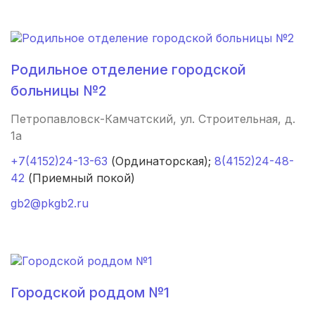
Смоленск
(4 роддома)
Владикавказ
(4 роддома)
Родильное отделение городской
больницы №2
Чита
(4 роддома)
Петропавловск-Камчатский, ул. Строительная, д.
Кемерово
(4 роддома)
1а
Симферополь
(4 роддома)
+7(4152)24-13-63
(Ординаторская);
8(4152)24-48-
42
(Приемный покой)
Севастополь
(3 роддома)
gb2@pkgb2.ru
Астрахань
(3 роддома)
Набережные Челны
(3 роддома)
Оренбург
(3 роддома)
Городской роддом №1