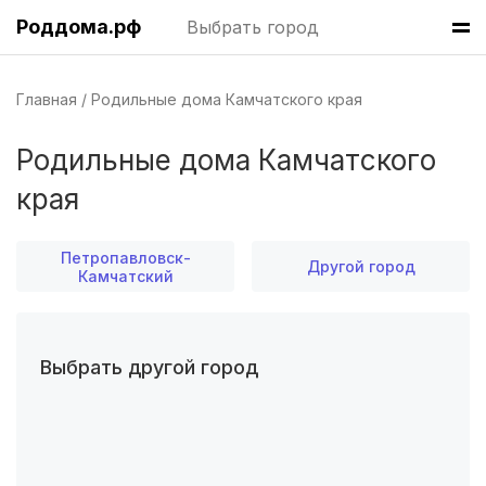
Красноярск
(6 роддомов)
Роддома.рф
Выбрать город
Хабаровск
(6 роддомов)
Главная
Родильные дома Камчатского края
Барнаул
(6 роддомов)
Родильные дома Камчатского
Омск
(6 роддомов)
края
Ярославль
(6 роддомов)
Петропавловск-
Другой город
Владивосток
(6 роддомов)
Камчатский
Тверь
(5 роддомов)
Выбрать другой город
Воронеж
(5 роддомов)
Саратов
(5 роддомов)
Томск
(5 роддомов)