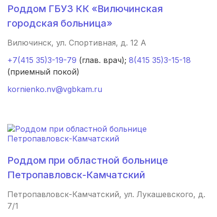
Роддом ГБУЗ КК «Вилючинская
Иркутск
(3 роддома)
городская больница»
Калининград
(3 роддома)
Вилючинск, ул. Спортивная, д. 12 А
Мурманск
(3 роддома)
+7(415 35)3-19-79
(глав. врач);
8(415 35)3-15-18
(приемный покой)
Владимир
(3 роддома)
kornienko.nv@vgbkam.ru
Рязань
(3 роддома)
Орел
(3 роддома)
Курган
(3 роддома)
Роддом при областной больнице
Тольятти
(3 роддома)
Петропавловск-Камчатский
Тамбов
(3 роддома)
Петропавловск-Камчатский, ул. Лукашевского, д.
7/1
Архангельск
(3 роддома)