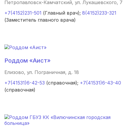
Петропавловск-Камчатский, ул. Лукашевского, 7
Чебоксары
(3 роддома)
+7(4152)231-501
(Главный врач);
8(4152)233-321
Петропавловск-Камчатский
(3 роддома)
(Заместитель главного врача)
Кропоткин
(3 роддома)
Пенза
(3 роддома)
Ставрополь
(3 роддома)
Роддом «Аист»
Калуга
(3 роддома)
Елизово, ул. Пограничная, д. 18
+7(41531)6-42-53
(справочная);
+7(41531)6-43-40
Магнитогорск
(3 роддома)
(справочная)
Стерлитамак
(3 роддома)
Вологда
(3 роддома)
Гатчина
(3 роддома)