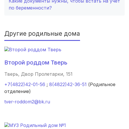
Какие документы нужны, чтобы встать на учет
пгт Скоропусковский
(1 роддом)
по беременности?
Богородск
(1 роддом)
Александровск
(1 роддом)
Другие родильные дома
Остров
(1 роддом)
Дагестанские Огни
(1 роддом)
Второй роддом Тверь
Джанкой
(1 роддом)
Тверь, Двор Пролетарки, 151
Елабуга
(1 роддом)
+7(4822)42-01-56
;
8(4822)42-36-51
(Родильное
отделение)
Новочеркасск
(1 роддом)
tver-roddom2@bk.ru
Сестрорецк
(1 роддом)
Сафоново
(1 роддом)