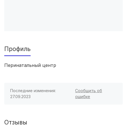
Кострома
(2 роддома)
Балашиха
(2 роддома)
Рубцовск
(2 роддома)
Сыктывкар
(2 роддома)
Профиль
Нальчик
(2 роддома)
Перинатальный центр
Североморск
(2 роддома)
Таганрог
(2 роддома)
Последние изменения:
Сообщить об
27.09.2023
ошибке
Череповец
(2 роддома)
Белогорск
(2 роддома)
Отзывы
Волжский
(2 роддома)