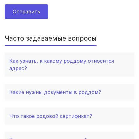
с. Богучан
(1 роддом)
Отправить
Шебекино
(1 роддом)
Котельниково
(1 роддом)
Часто задаваемые вопросы
Биробиджан
(1 роддом)
Вихоревка
(1 роддом)
Как узнать, к какому роддому относится
адрес?
Козельск
(1 роддом)
Яранск
(1 роддом)
Какие нужны документы в роддом?
ст. Северская
(1 роддом)
Щучье
(1 роддом)
Что такое родовой сертификат?
Чаплыгин
(1 роддом)