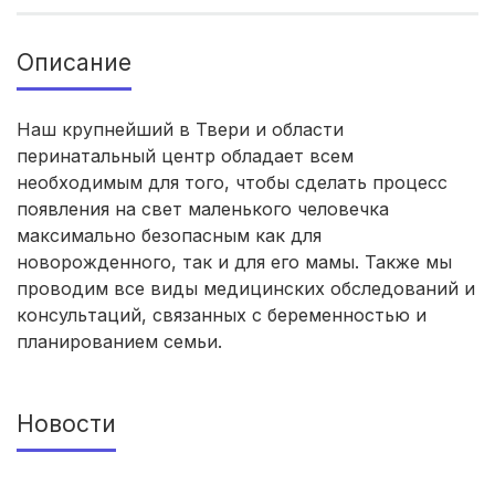
Симферополь
(4 роддома)
Описание
Махачкала
(4 роддома)
Киров
(4 роддома)
Наш крупнейший в Твери и области
перинатальный центр обладает всем
Ульяновск
(4 роддома)
необходимым для того, чтобы сделать процесс
появления на свет маленького человечка
Липецк
(4 роддома)
максимально безопасным как для
новорожденного, так и для его мамы. Также мы
Нижний Новгород
(4 роддома)
проводим все виды медицинских обследований и
консультаций, связанных с беременностью и
Новокузнецк
(4 роддома)
планированием семьи.
Вологда
(3 роддома)
Новости
Гатчина
(3 роддома)
Иркутск
(3 роддома)