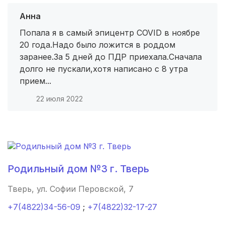
Анна
Енисейск
(1 роддом)
Попала я в самый эпицентр COVID в ноябре
Выборг
(1 роддом)
20 года.Надо было ложится в роддом
заранее.За 5 дней до ПДР приехала.Сначала
Домодедово
(1 роддом)
долго не пускали,хотя написано с 8 утра
прием...
Фрязино
(1 роддом)
22 июля 2022
Первомайск
(1 роддом)
Тюкалинск
(1 роддом)
Оса
(1 роддом)
Родильный дом №3 г. Тверь
Дюртюли
(1 роддом)
Тверь, ул. Софии Перовской, 7
Назрань
(1 роддом)
+7(4822)34-56-09
;
+7(4822)32-17-27