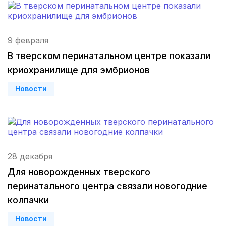
Калининград
(3 роддома)
9 февраля
Мурманск
(3 роддома)
В тверском перинатальном центре показали
Владимир
(3 роддома)
криохранилище для эмбрионов
Рязань
(3 роддома)
Новости
Орел
(3 роддома)
Курган
(3 роддома)
28 декабря
Тольятти
(3 роддома)
Для новорожденных тверского
Тамбов
(3 роддома)
перинатального центра связали новогодние
колпачки
Архангельск
(3 роддома)
Новости