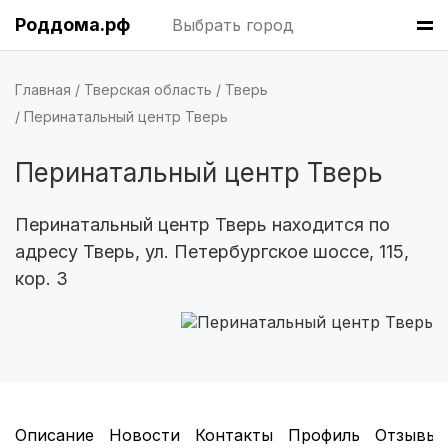
Томск
(5 роддомов)
Роддома.рф
Выбрать город
Тюмень
(5 роддомов)
Главная
Тверская область
Тверь
Тверь
(5 роддомов)
Перинатальный центр Тверь
Ижевск
(4 роддома)
Перинатальный центр Тверь
Брянск
(4 роддома)
Перинатальный центр Тверь находится по
Курск
(4 роддома)
адресу Тверь, ул. Петербургское шоссе, 115,
кор. 3
Смоленск
(4 роддома)
Владикавказ
(4 роддома)
Чита
(4 роддома)
Кемерово
(4 роддома)
Описание
Новости
Контакты
Профиль
Отзывы