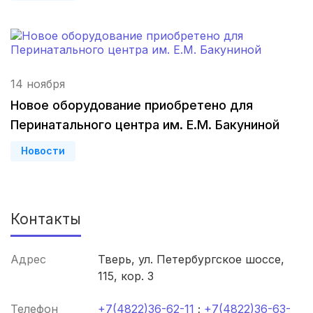
Севастополь
(3 роддома)
Астрахань
(3 роддома)
Набережные Челны
(3 роддома)
14 ноября
Оренбург
(3 роддома)
Новое оборудование приобретено для
Перинатального центра им. Е.М. Бакуниной
Чебоксары
(3 роддома)
Новости
Петропавловск-Камчатский
(3 роддома)
Кропоткин
(3 роддома)
Контакты
Пенза
(3 роддома)
Ставрополь
(3 роддома)
Адрес
Тверь, ул. Петербургское шоссе,
115, кор. 3
Калуга
(3 роддома)
Телефон
+7(4822)36-62-11
;
+7(4822)36-63-