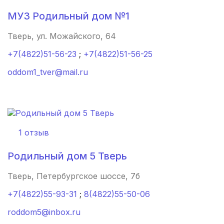
Кашин
(1 роддом)
МУЗ Родильный дом №1
Тверь, ул. Можайского, 64
Ноябрьск
(1 роддом)
+7(4822)51-56-23
;
+7(4822)51-56-25
Пыть-Ях
(1 роддом)
oddom1_tver@mail.ru
Надым
(1 роддом)
Новодвинск
(1 роддом)
Унеча
(1 роддом)
1 отзыв
с. Акша
(1 роддом)
Родильный дом 5 Тверь
Усть-Кут
(1 роддом)
Тверь, Петербургское шоссе, 7б
+7(4822)55-93-31
;
8(4822)55-50-06
Усть-Джегута
(1 роддом)
roddom5@inbox.ru
Армавир
(1 роддом)