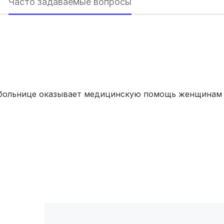
Часто задаваемые вопросы
Красноярск
(6 роддомов)
Хабаровск
(6 роддомов)
Барнаул
(6 роддомов)
Омск
(6 роддомов)
больнице оказывает медицинскую помощь женщинам 
Ярославль
(6 роддомов)
Саратов
(5 роддомов)
Томск
(5 роддомов)
Тюмень
(5 роддомов)
Тверь
(5 роддомов)
Воронеж
(5 роддомов)