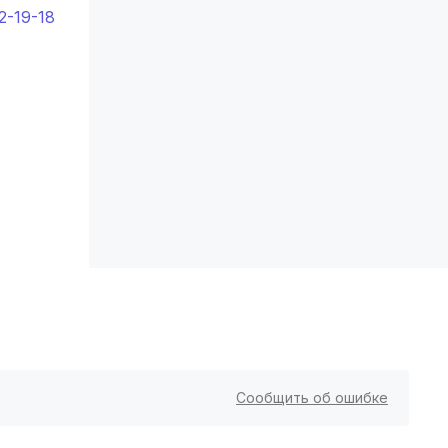
2-19-18
Владикавказ
(4 роддома)
Чита
(4 роддома)
Кемерово
(4 роддома)
Симферополь
(4 роддома)
Махачкала
(4 роддома)
Киров
(4 роддома)
Ульяновск
(4 роддома)
Липецк
(4 роддома)
Сообщить об ошибке
Нижний Новгород
(4 роддома)