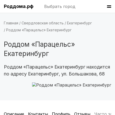
Томск
(5 роддомов)
Роддома.рф
Выбрать город
Тюмень
(5 роддомов)
Главная
Свердловская область
Екатеринбург
Тверь
(5 роддомов)
Роддом «Парацельс» Екатеринбург
Воронеж
(5 роддомов)
Роддом «Парацельс»
Екатеринбург
Владикавказ
(4 роддома)
Чита
(4 роддома)
Роддом «Парацельс» Екатеринбург находится
по адресу Екатеринбург, ул. Большакова, 68
Кемерово
(4 роддома)
Симферополь
(4 роддома)
Махачкала
(4 роддома)
Киров
(4 роддома)
Описание
Контакты
Профиль
Отзывы
Часто за