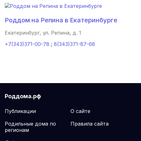
Новокубанск
(1 роддом)
Шарыпово
(1 роддом)
Роддом на Репина в Екатеринбурге
Сосновый Бор
(1 роддом)
Екатеринбург, ул. Репина, д. 1
Можайск
(1 роддом)
+7(343)371-00-78
;
8(343)371-87-68
Мончегорск
(1 роддом)
Старая Русса
(1 роддом)
Ливны
(1 роддом)
Роддома.рф
Емва
(1 роддом)
Публикации
О сайте
Волгодонск
(1 роддом)
Родильные дома по
Правила сайта
регионам
Похвистнево
(1 роддом)