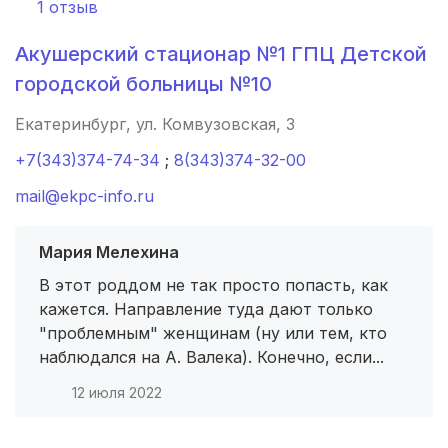
1 отзыв
Березники
(2 роддома)
Акушерский стационар №1 ГПЦ Детской
Фокино
(1 роддом)
городской больницы №10
Вытегра
(1 роддом)
Екатеринбург, ул. Комвузовская, 3
с. Александровский Завод
(1 роддом)
+7(343)374-74-34
;
8(343)374-32-00
Черемхово
(1 роддом)
mail@ekpc-info.ru
Черкесск
(1 роддом)
Мария Мелехина
В этот роддом не так просто попасть, как
Белореченск
(1 роддом)
кажется. Направление туда дают только
"проблемным" женщинам (ну или тем, кто
Дубна
(1 роддом)
наблюдался на А. Валека). Конечно, если...
Химки
(1 роддом)
12 июля 2022
рп Варнавино
(1 роддом)