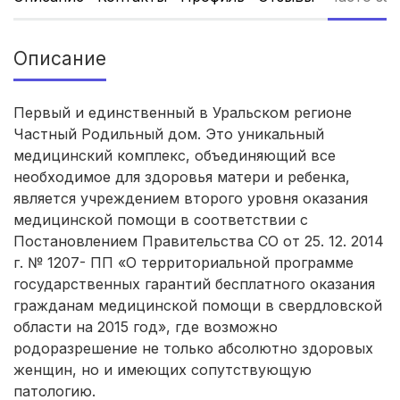
Ульяновск
(4 роддома)
Описание
Липецк
(4 роддома)
Нижний Новгород
(4 роддома)
Первый и единственный в Уральском регионе
Частный Родильный дом. Это уникальный
Новокузнецк
(4 роддома)
медицинский комплекс, объединяющий все
необходимое для здоровья матери и ребенка,
Ижевск
(4 роддома)
является учреждением второго уровня оказания
медицинской помощи в соответствии с
Курск
(4 роддома)
Постановлением Правительства СО от 25. 12. 2014
г. № 1207- ПП «О территориальной программе
Смоленск
(4 роддома)
государственных гарантий бесплатного оказания
гражданам медицинской помощи в свердловской
Брянск
(4 роддома)
области на 2015 год», где возможно
родоразрешение не только абсолютно здоровых
Гатчина
(3 роддома)
женщин, но и имеющих сопутствующую
патологию.
Иркутск
(3 роддома)