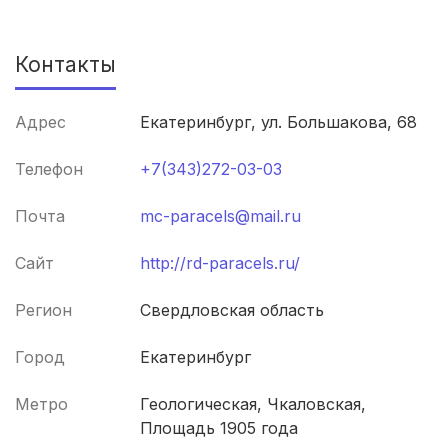
Калининград
(3 роддома)
Контакты
Мурманск
(3 роддома)
Адрес
Екатеринбург, ул. Большакова, 68
Владимир
(3 роддома)
Телефон
+7(343)272-03-03
Рязань
(3 роддома)
Почта
mc-paracels@mail.ru
Орел
(3 роддома)
Сайт
http://rd-paracels.ru/
Курган
(3 роддома)
Регион
Свердловская область
Тольятти
(3 роддома)
Город
Екатеринбург
Тамбов
(3 роддома)
Метро
Геологическая, Чкаловская,
Архангельск
(3 роддома)
Площадь 1905 года