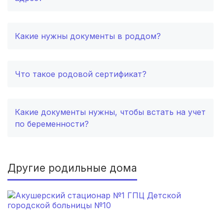
Хасавюрт
(2 роддома)
Какие нужны документы в роддом?
Петрозаводск
(2 роддома)
Благовещенск
(2 роддома)
Что такое родовой сертификат?
Иваново
(2 роддома)
Какие документы нужны, чтобы встать на учет
Улан-Удэ
(2 роддома)
по беременности?
Котлас
(2 роддома)
Великий Новгород
(2 роддома)
Другие родильные дома
Бийск
(2 роддома)
Комсомольск-на-Амуре
(2 роддома)