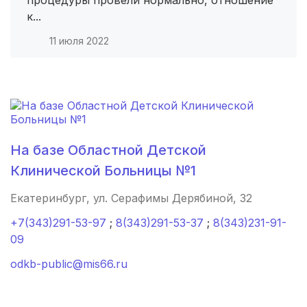
процедуры провели нормально, отношение
к...
с. Зырянское
(1 роддом)
11 июля 2022
с. Алнаши
(1 роддом)
Нязепетровск
(1 роддом)
Няндома
(1 роддом)
На базе Областной Детской
Муром
(1 роддом)
Клинической Больницы №1
Калач
(1 роддом)
Екатеринбург, ул. Серафимы Дерябиной, 32
Родники
(1 роддом)
+7(343)291-53-97
;
8(343)291-53-37
;
8(343)231-91-
09
Зеленоградск
(1 роддом)
odkb-public@mis66.ru
Полысаево
(1 роддом)