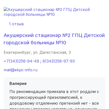
Абдулино
(1 роддом)
Очер
(1 роддом)
1 отзыв
Ишимбай
(1 роддом)
Акушерский стационар №2 ГПЦ Детской
Сунжа
(1 роддом)
городской больницы №10
Краснослободск
(1 роддом)
Екатеринбург, ул. Дагестанская, 3
+7(343)258-94-49
;
8(343)258-97-93
Ак-Довурак
(1 роддом)
mail@ekpc-info.ru
рп Сараи
(1 роддом)
Валерия
Пугачев
(1 роддом)
По рекомендации приехала в этот роддом с
Лесной
(1 роддом)
прогрессирующей преэклампсией, к
дородовому отделению претензий нет - все
Минеральные Воды
(1 роддом)