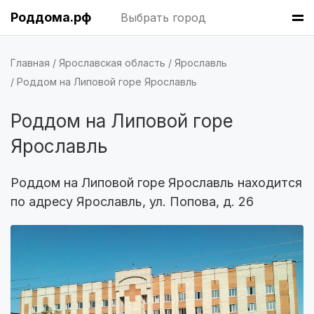
Воронеж
(5 роддомов)
Роддома.рф
Выбрать город
Саратов
(5 роддомов)
Главная
Ярославская область
Ярославль
Томск
(5 роддомов)
Роддом на Липовой горе Ярославль
Тюмень
(5 роддомов)
Роддом на Липовой горе
Махачкала
(4 роддома)
Ярославль
Киров
(4 роддома)
Роддом на Липовой горе Ярославль находится
Ульяновск
(4 роддома)
по адресу Ярославль, ул. Попова, д. 26
Липецк
(4 роддома)
Нижний Новгород
(4 роддома)
Новокузнецк
(4 роддома)