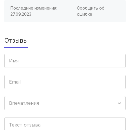
Хасавюрт
(2 роддома)
Последние изменения:
Сообщить об
27.09.2023
ошибке
Петрозаводск
(2 роддома)
Благовещенск
(2 роддома)
Отзывы
Иваново
(2 роддома)
Улан-Удэ
(2 роддома)
Котлас
(2 роддома)
Бийск
(2 роддома)
Великий Новгород
(2 роддома)
Впечатления
Комсомольск-на-Амуре
(2 роддома)
Березники
(2 роддома)