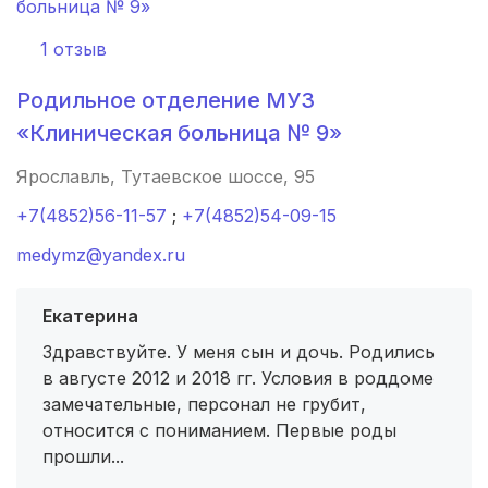
Алексин
(1 роддом)
1 отзыв
Инза
(1 роддом)
Родильное отделение МУЗ
Снежинск
(1 роддом)
«Клиническая больница № 9»
с. Славгородское
(1 роддом)
Ярославль, Тутаевское шоссе, 95
+7(4852)56-11-57
;
+7(4852)54-09-15
Губкин
(1 роддом)
medymz@yandex.ru
Павловск
(1 роддом)
Екатерина
Южа
(1 роддом)
Здравствуйте. У меня сын и дочь. Родились
Черняховск
(1 роддом)
в августе 2012 и 2018 гг. Условия в роддоме
замечательные, персонал не грубит,
Вятские Поляны
(1 роддом)
относится с пониманием. Первые роды
прошли...
Приморско-Ахтарск
(1 роддом)