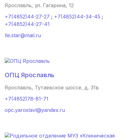
Кувандык
(1 роддом)
Ярославль, ул. Гагарина, 12
+7(4852)44-27-27
;
+7(4852)44-34-45
;
Соликамск
(1 роддом)
+7(4852)44-27-41
Октябрьский
(1 роддом)
lle.star@mail.ru
Костомукша
(1 роддом)
Нерюнгри
(1 роддом)
Абакан
(1 роддом)
ОПЦ Ярославль
Ярославль, Тутаевское шоссе, д. 31в
Скопин
(1 роддом)
+7(4852)78-81-71
Энгельс
(1 роддом)
opc.yaroslavl@yandex.ru
Новая Ляля
(1 роддом)
Новоалександровск
(1 роддом)