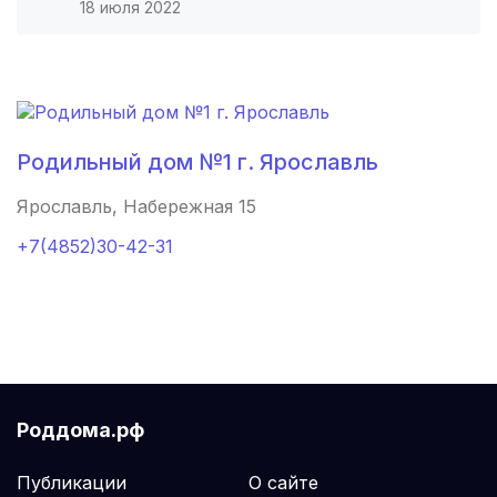
18 июля 2022
Куртамыш
(1 роддом)
Данков
(1 роддом)
Одинцово
(1 роддом)
Родильный дом №1 г. Ярославль
Болотное
(1 роддом)
Ярославль, Набережная 15
Каменка
(1 роддом)
+7(4852)30-42-31
Партизанск
(1 роддом)
Закаменск
(1 роддом)
Усинск
(1 роддом)
Роддома.рф
Альметьевск
(1 роддом)
Публикации
О сайте
Каменск-Шахтинский
(1 роддом)