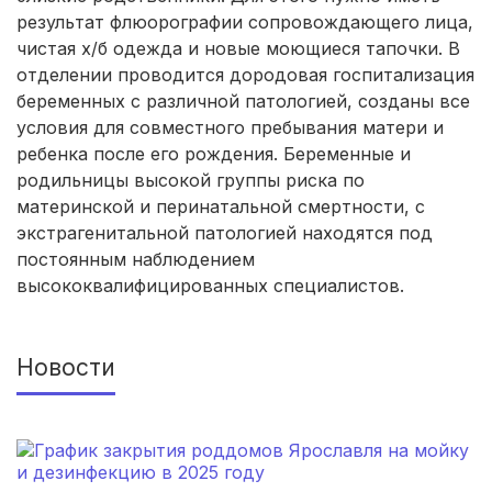
результат флюорографии сопровождающего лица,
Набережные Челны
(3 роддома)
чистая х/б одежда и новые моющиеся тапочки. В
отделении проводится дородовая госпитализация
Оренбург
(3 роддома)
беременных с различной патологией, созданы все
условия для совместного пребывания матери и
Чебоксары
(3 роддома)
ребенка после его рождения. Беременные и
родильницы высокой группы риска по
Петропавловск-Камчатский
(3 роддома)
материнской и перинатальной смертности, с
Кропоткин
(3 роддома)
экстрагенитальной патологией находятся под
постоянным наблюдением
Пенза
(3 роддома)
высококвалифицированных специалистов.
Ставрополь
(3 роддома)
Новости
Калуга
(3 роддома)
Магнитогорск
(3 роддома)
Стерлитамак
(3 роддома)