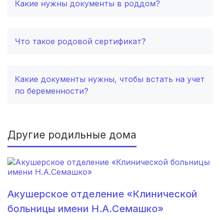
Какие нужны документы в роддом?
Гороховец
(1 роддом)
Что такое родовой сертификат?
Сокол
(1 роддом)
Шилка
(1 роддом)
Какие документы нужны, чтобы встать на учет
Киселевск
(1 роддом)
по беременности?
Ейск
(1 роддом)
Лодейное Поле
(1 роддом)
Другие родильные дома
Клин
(1 роддом)
Электрогорск
(1 роддом)
Акушерское отделение «Клинической
Урень
(1 роддом)
больницы имени Н.А.Семашко»