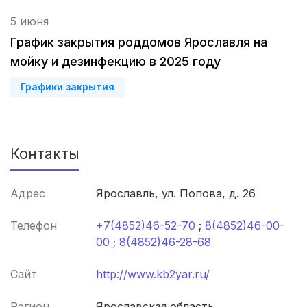
5 июня
Вологда
(3 роддома)
График закрытия роддомов Ярославля на
Гатчина
(3 роддома)
мойку и дезинфекцию в 2025 году
Графики закрытия
Иркутск
(3 роддома)
Калининград
(3 роддома)
Контакты
Мурманск
(3 роддома)
Владимир
(3 роддома)
Адрес
Ярославль, ул. Попова, д. 26
Рязань
(3 роддома)
Телефон
+7(4852)46-52-70
;
8(4852)46-00-
00
;
8(4852)46-28-68
Орел
(3 роддома)
Сайт
http://www.kb2yar.ru/
Курган
(3 роддома)
Регион
Ярославская область