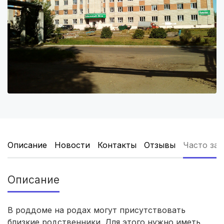
Ижевск
(4 роддома)
Брянск
(4 роддома)
Курск
(4 роддома)
Смоленск
(4 роддома)
Владикавказ
(4 роддома)
Чита
(4 роддома)
Описание
Новости
Контакты
Отзывы
Часто за
Кемерово
(4 роддома)
Симферополь
(4 роддома)
Описание
Севастополь
(3 роддома)
В роддоме на родах могут присутствовать
Астрахань
(3 роддома)
близкие родственники. Для этого нужно иметь