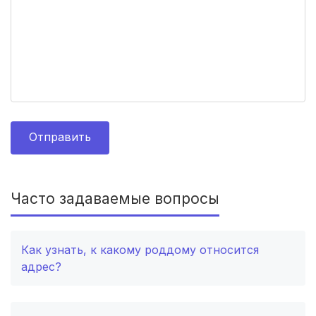
Железногорск
(2 роддома)
Южно-Сахалинск
(2 роддома)
Белгород
(2 роддома)
Тула
(2 роддома)
Отправить
Сургут
(2 роддома)
Нижний Тагил
(2 роддома)
Часто задаваемые вопросы
Кострома
(2 роддома)
Балашиха
(2 роддома)
Как узнать, к какому роддому относится
адрес?
Рубцовск
(2 роддома)
Сыктывкар
(2 роддома)