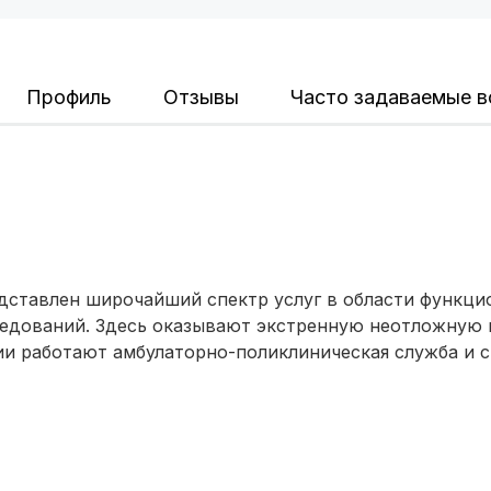
Ярославль
(6 роддомов)
Профиль
Воронеж
(5 роддомов)
Отзывы
Часто задаваемые 
Саратов
(5 роддомов)
Томск
(5 роддомов)
Тюмень
(5 роддомов)
Тверь
(5 роддомов)
дставлен широчайший спектр услуг в области функци
ледований. Здесь оказывают экстренную неотложную
Ижевск
(4 роддома)
ии работают амбулаторно-поликлиническая служба и с
Брянск
(4 роддома)
Курск
(4 роддома)