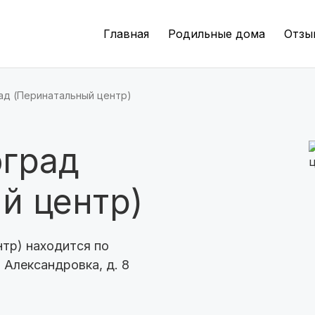
Волгоград
(8 роддомов)
Главная
Родильные дома
Отзы
Пермь
(7 роддомов)
Казань
(7 роддомов)
ад (Перинатальный центр)
Краснодар
(7 роддомов)
оград
Челябинск
(7 роддомов)
Владивосток
(6 роддомов)
й центр)
Красноярск
(6 роддомов)
тр) находится по
Хабаровск
(6 роддомов)
 Александровка, д. 8
Барнаул
(6 роддомов)
Омск
(6 роддомов)