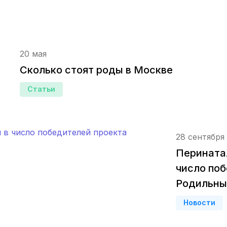
Смоленск
(4 роддома)
Владикавказ
(4 роддома)
Чита
(4 роддома)
20 мая
Сколько стоят роды в Москве
Кемерово
(4 роддома)
Статьи
Симферополь
(4 роддома)
Махачкала
(4 роддома)
28 сентября
Киров
(4 роддома)
Перината
Ульяновск
(4 роддома)
число по
Родильны
Липецк
(4 роддома)
Новости
Нижний Новгород
(4 роддома)