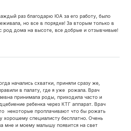
Таганрог
(2 роддома)
 Каждый раз благодарю ЮА за его работу, было
Череповец
(2 роддома)
еживала, но все в порядке! За вторым только в
с род дома на высоте, все добрые и отзывчивые!
Белогорск
(2 роддома)
Волжский
(2 роддома)
Озеры
(2 роддома)
Хасавюрт
(2 роддома)
огда начались схватки, приняли сразу же,
Петрозаводск
(2 роддома)
авили в палату, где я уже рожала. Врач
аевна принимала роды, приходила часто и
Благовещенск
(2 роддома)
дцебиение ребенка через КТГ аппарат. Врач
что некоторые проплачивают что бы рожать
Иваново
(2 роддома)
му хорошему специалисту бесплатно. Очень
ла мне и моему малышу появится на свет
Улан-Удэ
(2 роддома)