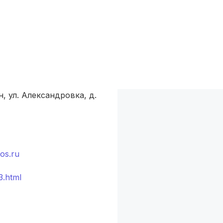
Новокузнецк
(4 роддома)
Вологда
(3 роддома)
Гатчина
(3 роддома)
Иркутск
(3 роддома)
, ул. Александровка, д.
Калининград
(3 роддома)
Мурманск
(3 роддома)
Владимир
(3 роддома)
os.ru
Рязань
(3 роддома)
3.html
Орел
(3 роддома)
Курган
(3 роддома)