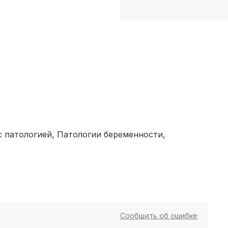
Тольятти
(3 роддома)
Тамбов
(3 роддома)
Архангельск
(3 роддома)
Севастополь
(3 роддома)
Астрахань
(3 роддома)
Набережные Челны
(3 роддома)
патологией, Патологии беременности,
Оренбург
(3 роддома)
Чебоксары
(3 роддома)
Петропавловск-Камчатский
(3 роддома)
Сообщить об ошибке
Кропоткин
(3 роддома)