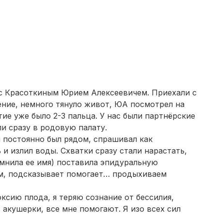
Белгород
(2 роддома)
Тула
(2 роддома)
Сургут
(2 роддома)
Нижний Тагил
(2 роддома)
 с Красоткиным Юрием Алексеевичем. Приехали с
Кострома
(2 роддома)
ление, немного тянуло живот, ЮА посмотрел на
тие уже было 2-3 пальца. У нас были партнёрские
Балашиха
(2 роддома)
и сразу в родовую палату.
Рубцовск
(2 роддома)
ч постоянно был рядом, спрашивал как
 и излил воды. Схватки сразу стали нарастать,
Сыктывкар
(2 роддома)
омнила ее имя) поставила эпидуральную
дом, подсказывает помогает… продыхиваем
Нальчик
(2 роддома)
оксию плода, я теряю сознание от бессилия,
Североморск
(2 роддома)
 акушерки, все мне помогают. Я изо всех сил