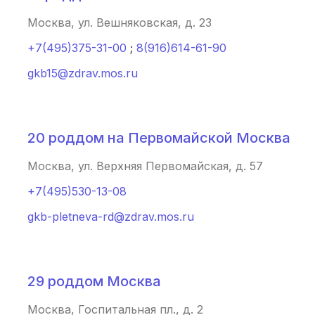
Таганрог
(2 роддома)
Москва, ул. Вешняковская, д. 23
+7(495)375-31-00
;
8(916)614-61-90
Череповец
(2 роддома)
gkb15@zdrav.mos.ru
Белогорск
(2 роддома)
Волжский
(2 роддома)
20 роддом на Первомайской Москва
Озеры
(2 роддома)
Москва, ул. Верхняя Первомайская, д. 57
Хасавюрт
(2 роддома)
+7(495)530-13-08
Петрозаводск
(2 роддома)
gkb-pletneva-rd@zdrav.mos.ru
Благовещенск
(2 роддома)
Иваново
(2 роддома)
29 роддом Москва
Москва, Госпитальная пл., д. 2
Улан-Удэ
(2 роддома)