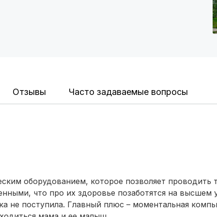
Ярославль
(6 роддомов)
Воронеж
(5 роддомов)
Саратов
(5 роддомов)
Томск
(5 роддомов)
Отзывы
Часто задаваемые вопросы
Тюмень
(5 роддомов)
Тверь
(5 роддомов)
Ижевск
(4 роддома)
Брянск
(4 роддома)
ским оборудованием, которое позволяет проводить т
нными, что про их здоровье позаботятся на высшем 
Курск
(4 роддома)
ка не поступила. Главный плюс – моментальная комп
аходиться мама и ее малыш.