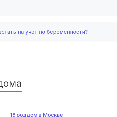
Белгород
(2 роддома)
Тула
(2 роддома)
Сургут
(2 роддома)
стать на учет по беременности?
Нижний Тагил
(2 роддома)
Кострома
(2 роддома)
Балашиха
(2 роддома)
Рубцовск
(2 роддома)
дома
Сыктывкар
(2 роддома)
Нальчик
(2 роддома)
Североморск
(2 роддома)
15 роддом в Москве