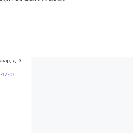
Смоленск
(4 роддома)
Владикавказ
(4 роддома)
Чита
(4 роддома)
Кемерово
(4 роддома)
Симферополь
(4 роддома)
вар, д. 3
Махачкала
(4 роддома)
-17-01
Киров
(4 роддома)
Ульяновск
(4 роддома)
Липецк
(4 роддома)
Нижний Новгород
(4 роддома)