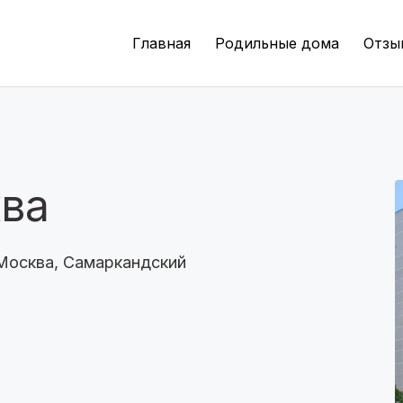
Волгоград
(8 роддомов)
Главная
Родильные дома
Отзы
Пермь
(7 роддомов)
Казань
(7 роддомов)
Краснодар
(7 роддомов)
ва
Челябинск
(7 роддомов)
Владивосток
(6 роддомов)
Москва, Самаркандский
Красноярск
(6 роддомов)
Хабаровск
(6 роддомов)
Барнаул
(6 роддомов)
Омск
(6 роддомов)