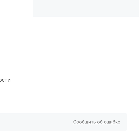
Новокузнецк
(4 роддома)
Вологда
(3 роддома)
Гатчина
(3 роддома)
Иркутск
(3 роддома)
Калининград
(3 роддома)
Мурманск
(3 роддома)
ости
Владимир
(3 роддома)
Рязань
(3 роддома)
Орел
(3 роддома)
Сообщить об ошибке
Курган
(3 роддома)