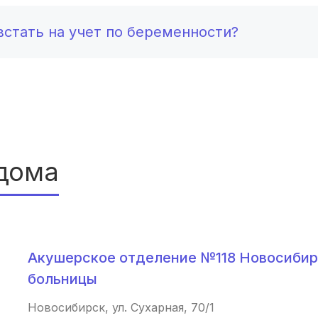
Южно-Сахалинск
(2 роддома)
стать на учет по беременности?
Белгород
(2 роддома)
Тула
(2 роддома)
Сургут
(2 роддома)
Нижний Тагил
(2 роддома)
дома
Кострома
(2 роддома)
Балашиха
(2 роддома)
Рубцовск
(2 роддома)
Акушерское отделение №118 Новосибир
Сыктывкар
(2 роддома)
больницы
Новосибирск, ул. Сухарная, 70/1
Нальчик
(2 роддома)