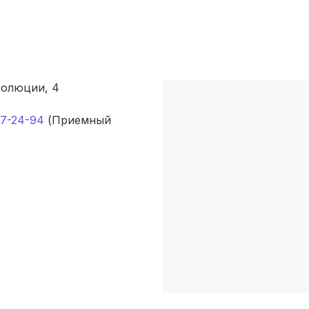
Махачкала
(4 роддома)
Набережные Челны
(3 роддома)
Оренбург
(3 роддома)
волюции, 4
Чебоксары
(3 роддома)
37-24-94
(Приемный
Петропавловск-Камчатский
(3 роддома)
Кропоткин
(3 роддома)
Пенза
(3 роддома)
Ставрополь
(3 роддома)
Калуга
(3 роддома)
Магнитогорск
(3 роддома)