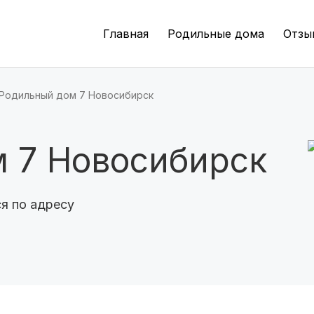
Волгоград
(8 роддомов)
Главная
Родильные дома
Отзы
Краснодар
(7 роддомов)
Челябинск
(7 роддомов)
Родильный дом 7 Новосибирск
Пермь
(7 роддомов)
 7 Новосибирск
Казань
(7 роддомов)
Барнаул
(6 роддомов)
я по адресу
Омск
(6 роддомов)
Ярославль
(6 роддомов)
Владивосток
(6 роддомов)
Красноярск
(6 роддомов)