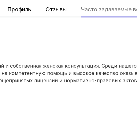
Профиль
Отзывы
Часто задаваемые 
Хабаровск
(6 роддомов)
Воронеж
(5 роддомов)
Саратов
(5 роддомов)
Томск
(5 роддомов)
й и собственная женская консультация. Среди нашег
Тюмень
(5 роддомов)
ь на компетентную помощь и высокое качество оказы
бщепринятых лицензий и нормативно-правовых актов. 
Тверь
(5 роддомов)
Киров
(4 роддома)
Ульяновск
(4 роддома)
Липецк
(4 роддома)