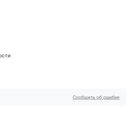
Стерлитамак
(3 роддома)
Вологда
(3 роддома)
Гатчина
(3 роддома)
Иркутск
(3 роддома)
ости
Калининград
(3 роддома)
Мурманск
(3 роддома)
Владимир
(3 роддома)
Сообщить об ошибке
Рязань
(3 роддома)
Орел
(3 роддома)
Курган
(3 роддома)