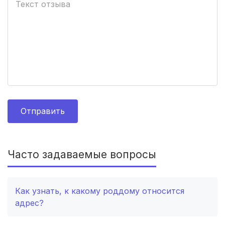
Петропавловск-Камчатский
(3 роддома)
Кропоткин
(3 роддома)
Пенза
(3 роддома)
Ставрополь
(3 роддома)
Калуга
(3 роддома)
Отправить
Магнитогорск
(3 роддома)
Стерлитамак
(3 роддома)
Часто задаваемые вопросы
Вологда
(3 роддома)
Как узнать, к какому роддому относится
Гатчина
(3 роддома)
адрес?
Белгород
(2 роддома)