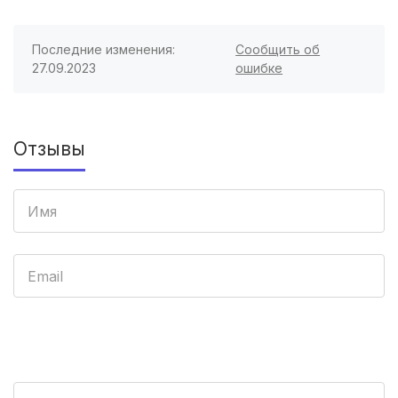
Орел
(3 роддома)
Курган
(3 роддома)
Последние изменения:
Сообщить об
27.09.2023
ошибке
Тольятти
(3 роддома)
Тамбов
(3 роддома)
Отзывы
Архангельск
(3 роддома)
Севастополь
(3 роддома)
Астрахань
(3 роддома)
Набережные Челны
(3 роддома)
Оренбург
(3 роддома)
Чебоксары
(3 роддома)