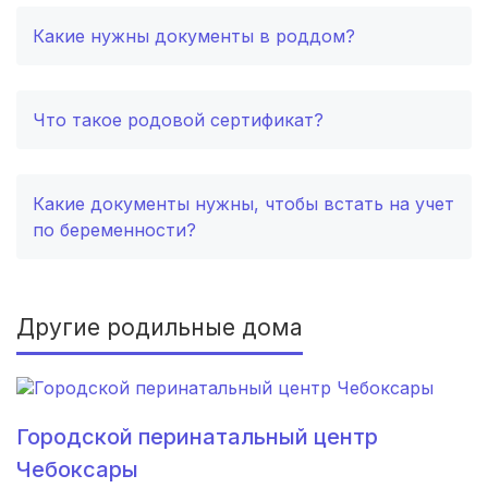
Тула
(2 роддома)
Какие нужны документы в роддом?
Сургут
(2 роддома)
Что такое родовой сертификат?
Нижний Тагил
(2 роддома)
Кострома
(2 роддома)
Какие документы нужны, чтобы встать на учет
Балашиха
(2 роддома)
по беременности?
Рубцовск
(2 роддома)
Другие родильные дома
Сыктывкар
(2 роддома)
Нальчик
(2 роддома)
Североморск
(2 роддома)
Городской перинатальный центр
Чебоксары
Таганрог
(2 роддома)