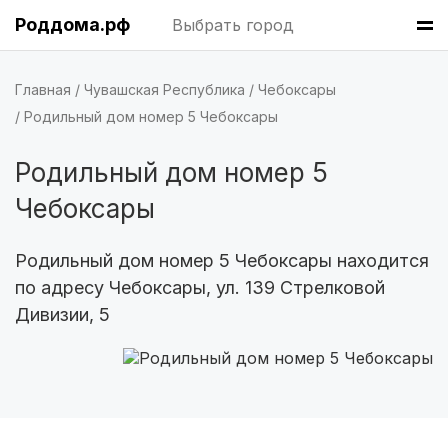
Хабаровск
(6 роддомов)
Роддома.рф
Выбрать город
Барнаул
(6 роддомов)
Главная
Чувашская Республика
Чебоксары
Омск
(6 роддомов)
Родильный дом номер 5 Чебоксары
Ярославль
(6 роддомов)
Родильный дом номер 5
Владивосток
(6 роддомов)
Чебоксары
Саратов
(5 роддомов)
Родильный дом номер 5 Чебоксары находится
Томск
(5 роддомов)
по адресу Чебоксары, ул. 139 Стрелковой
Дивизии, 5
Тюмень
(5 роддомов)
Тверь
(5 роддомов)
Воронеж
(5 роддомов)