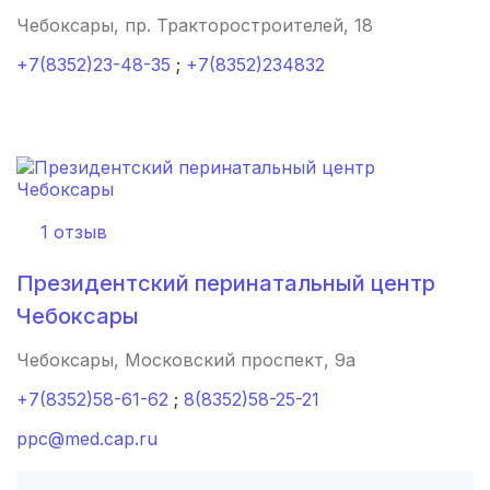
Чебоксары, пр. Тракторостроителей, 18
Череповец
(2 роддома)
+7(8352)23-48-35
;
+7(8352)234832
Белогорск
(2 роддома)
Волжский
(2 роддома)
Озеры
(2 роддома)
1 отзыв
Хасавюрт
(2 роддома)
Президентский перинатальный центр
Петрозаводск
(2 роддома)
Чебоксары
Благовещенск
(2 роддома)
Чебоксары, Московский проспект, 9а
Иваново
(2 роддома)
+7(8352)58-61-62
;
8(8352)58-25-21
ppc@med.cap.ru
Улан-Удэ
(2 роддома)