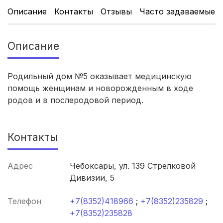
Чита
(4 роддома)
Описание
Контакты
Отзывы
Часто задаваемые 
Кемерово
(4 роддома)
Описание
Симферополь
(4 роддома)
Родильный дом №5 оказывает медицинскую
Махачкала
(4 роддома)
помощь женщинам и новорожденным в ходе
родов и в послеродовой период.
Киров
(4 роддома)
Ульяновск
(4 роддома)
Контакты
Липецк
(4 роддома)
Адрес
Чебоксары, ул. 139 Стрелковой
Нижний Новгород
(4 роддома)
Дивизии, 5
Новокузнецк
(4 роддома)
Телефон
+7(8352)418966
;
+7(8352)235829
;
+7(8352)235828
Ижевск
(4 роддома)