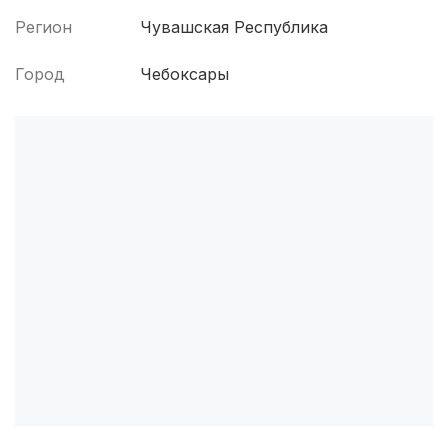
Регион
Чувашская Республика
Брянск
(4 роддома)
Город
Чебоксары
Курск
(4 роддома)
Смоленск
(4 роддома)
Владикавказ
(4 роддома)
Иркутск
(3 роддома)
Калининград
(3 роддома)
Мурманск
(3 роддома)
Владимир
(3 роддома)
Рязань
(3 роддома)