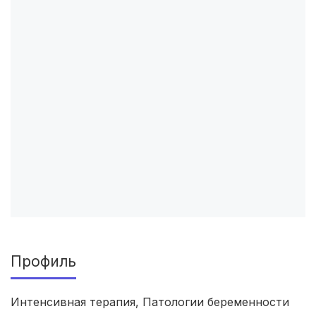
Курган
(3 роддома)
Архангельск
(3 роддома)
Севастополь
(3 роддома)
Астрахань
(3 роддома)
Набережные Челны
(3 роддома)
Оренбург
(3 роддома)
Чебоксары
(3 роддома)
Петропавловск-Камчатский
(3 роддома)
Профиль
Кропоткин
(3 роддома)
Интенсивная терапия, Патологии беременности