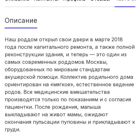
Владикавказ
(4 роддома)
Описание
Чита
(4 роддома)
Кемерово
(4 роддома)
Наш роддом открыл свои двери в марте 2018
года после капитального ремонта, а также полной
Симферополь
(4 роддома)
реконструкции здания, и теперь — это один из
самых современных роддомов Москвы,
Махачкала
(4 роддома)
оборудованных по мировым стандартам
акушерской помощи. Коллектив родильного дома
Киров
(4 роддома)
ориентирован на «мягкое», естественное ведение
родов. Все медицинские вмешательства
Ульяновск
(4 роддома)
производятся только по показаниям и с согласия
Липецк
(4 роддома)
пациентки. После рождения, малыша
выкладывают на живот мамы, ожидают
Нижний Новгород
(4 роддома)
окончания пульсации пуповины и прикладывают к
груди.
Новокузнецк
(4 роддома)