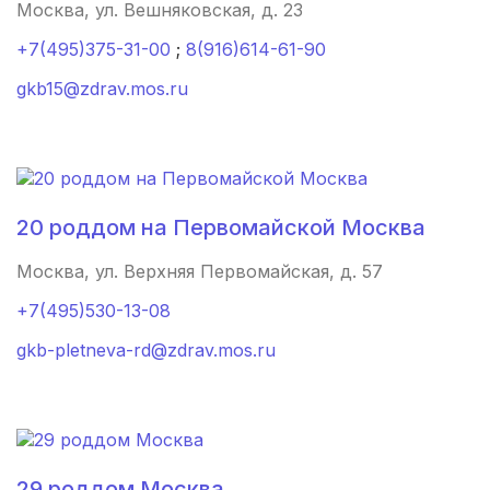
Москва, ул. Вешняковская, д. 23
Бийск
(2 роддома)
+7(495)375-31-00
;
8(916)614-61-90
gkb15@zdrav.mos.ru
Великий Новгород
(2 роддома)
Дагестанские Огни
(1 роддом)
Джанкой
(1 роддом)
20 роддом на Первомайской Москва
Елабуга
(1 роддом)
Москва, ул. Верхняя Первомайская, д. 57
Новочеркасск
(1 роддом)
+7(495)530-13-08
gkb-pletneva-rd@zdrav.mos.ru
Сестрорецк
(1 роддом)
Сафоново
(1 роддом)
Кашин
(1 роддом)
29 роддом Москва