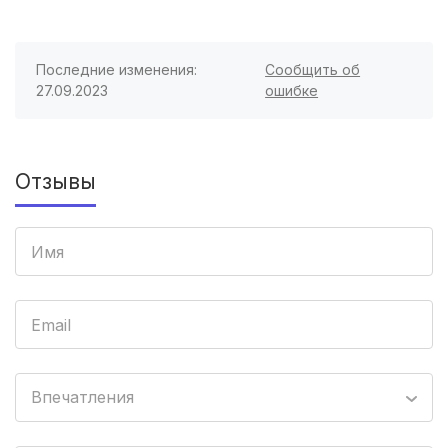
Пенза
(3 роддома)
Ставрополь
(3 роддома)
Последние изменения:
Сообщить об
27.09.2023
ошибке
Калуга
(3 роддома)
Магнитогорск
(3 роддома)
Отзывы
Стерлитамак
(3 роддома)
Комсомольск-на-Амуре
(2 роддома)
Березники
(2 роддома)
Железногорск
(2 роддома)
Южно-Сахалинск
(2 роддома)
Впечатления
Тула
(2 роддома)