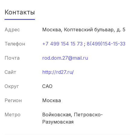
Вологда
(3 роддома)
Контакты
Гатчина
(3 роддома)
Адрес
Москва, Коптевский бульвар, д. 5
Иркутск
(3 роддома)
Телефон
+7 499 154 15 73
;
8(499)154-15-33
Калининград
(3 роддома)
Почта
rod.dom.27@mail.ru
Мурманск
(3 роддома)
Сайт
http://rd27.ru/
Рязань
(3 роддома)
Округ
САО
Владимир
(3 роддома)
Регион
Москва
Орел
(3 роддома)
Метро
Войковская, Петровско-
Тольятти
(3 роддома)
Разумовская
Тамбов
(3 роддома)