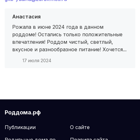
ст. Северская
(1 роддом)
Анастасия
Щучье
(1 роддом)
Рожала в июне 2024 года в данном
роддоме! Остались только положительные
Чаплыгин
(1 роддом)
впечатления! Роддом чистый, светлый,
вкусное и разнообразное питание! Хочется...
пгт Скоропусковский
(1 роддом)
17 июля 2024
Богородск
(1 роддом)
Александровск
(1 роддом)
Остров
(1 роддом)
Назрань
(1 роддом)
Роддома.рф
Ковылкино
(1 роддом)
Публикации
О сайте
Чистополь
(1 роддом)
Родильные дома по
Правила сайта