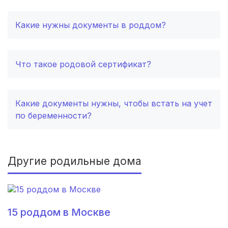
Череповец
(2 роддома)
Какие нужны документы в роддом?
Белогорск
(2 роддома)
Волжский
(2 роддома)
Что такое родовой сертификат?
Озеры
(2 роддома)
Какие документы нужны, чтобы встать на учет
Хасавюрт
(2 роддома)
по беременности?
Петрозаводск
(2 роддома)
Благовещенск
(2 роддома)
Другие родильные дома
Иваново
(2 роддома)
Улан-Удэ
(2 роддома)
15 роддом в Москве
Котлас
(2 роддома)