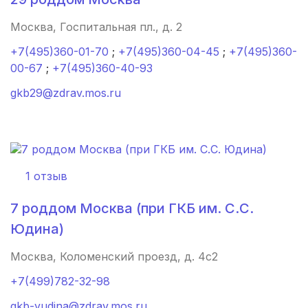
Ноябрьск
(1 роддом)
Москва, Госпитальная пл., д. 2
Пыть-Ях
(1 роддом)
+7(495)360-01-70
;
+7(495)360-04-45
;
+7(495)360-
00-67
;
+7(495)360-40-93
Надым
(1 роддом)
gkb29@zdrav.mos.ru
с. Богучан
(1 роддом)
Шебекино
(1 роддом)
Котельниково
(1 роддом)
1 отзыв
Биробиджан
(1 роддом)
7 роддом Москва (при ГКБ им. С.С.
Юдина)
Вихоревка
(1 роддом)
Москва, Коломенский проезд, д. 4с2
Козельск
(1 роддом)
+7(499)782-32-98
Яранск
(1 роддом)
gkb-yudina@zdrav.mos.ru