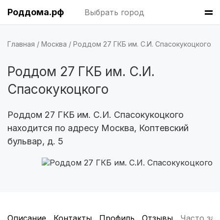
Омск
(6 роддомов)
Роддома.рф
Выбрать город
Воронеж
(5 роддомов)
Главная
Москва
Роддом 27 ГКБ им. С.И. Спасокукоцкого
Саратов
(5 роддомов)
Роддом 27 ГКБ им. С.И.
Томск
(5 роддомов)
Спасокукоцкого
Тюмень
(5 роддомов)
Роддом 27 ГКБ им. С.И. Спасокукоцкого
Тверь
(5 роддомов)
находится по адресу Москва, Коптевский
Ижевск
(4 роддома)
бульвар, д. 5
Смоленск
(4 роддома)
Брянск
(4 роддома)
Курск
(4 роддома)
Описание
Контакты
Профиль
Отзывы
Часто за