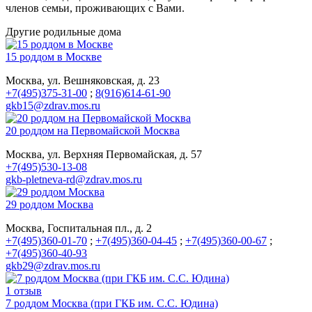
членов семьи, проживающих с Вами.
Другие родильные дома
15 роддом в Москве
Москва, ул. Вешняковская, д. 23
+7(495)375-31-00
;
8(916)614-61-90
gkb15@zdrav.mos.ru
20 роддом на Первомайской Москва
Москва, ул. Верхняя Первомайская, д. 57
+7(495)530-13-08
gkb-pletneva-rd@zdrav.mos.ru
29 роддом Москва
Москва, Госпитальная пл., д. 2
+7(495)360-01-70
;
+7(495)360-04-45
;
+7(495)360-00-67
;
+7(495)360-40-93
gkb29@zdrav.mos.ru
1 отзыв
7 роддом Москва (при ГКБ им. С.С. Юдина)