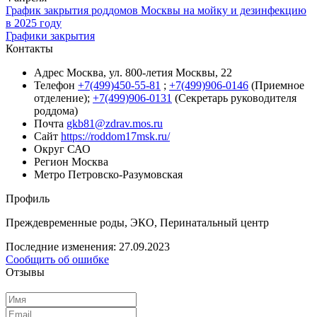
График закрытия роддомов Москвы на мойку и дезинфекцию
в 2025 году
Графики закрытия
Контакты
Адрес
Москва, ул. 800-летия Москвы, 22
Телефон
+7(499)450-55-81
;
+7(499)906-0146
(Приемное
отделение);
+7(499)906-0131
(Секретарь руководителя
роддома)
Почта
gkb81@zdrav.mos.ru
Сайт
https://roddom17msk.ru/
Округ
САО
Регион
Москва
Метро
Петровско-Разумовская
Профиль
Преждевременные роды, ЭКО, Перинатальный центр
Последние изменения: 27.09.2023
Сообщить об ошибке
Отзывы