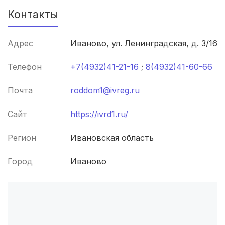
Киров
(4 роддома)
Контакты
Ульяновск
(4 роддома)
Адрес
Иваново, ул. Ленинградская, д. 3/16
Липецк
(4 роддома)
Телефон
+7(4932)41-21-16
;
8(4932)41-60-66
Нижний Новгород
(4 роддома)
Почта
roddom1@ivreg.ru
Ставрополь
(3 роддома)
Сайт
https://ivrd1.ru/
Калуга
(3 роддома)
Регион
Ивановская область
Магнитогорск
(3 роддома)
Город
Иваново
Стерлитамак
(3 роддома)
Вологда
(3 роддома)
Гатчина
(3 роддома)