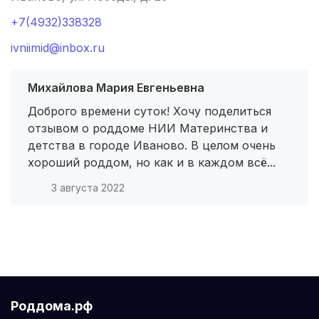
Хасавюрт
(2 роддома)
+7(4932)338328
ivniimid@inbox.ru
Петрозаводск
(2 роддома)
Благовещенск
(2 роддома)
Михайлова Мария Евгеньевна
Доброго времени суток! Хочу поделиться
Иваново
(2 роддома)
отзывом о роддоме НИИ Материнства и
детства в городе Иваново. В целом очень
Улан-Удэ
(2 роддома)
хороший роддом, но как и в каждом всё...
Котлас
(2 роддома)
3 августа 2022
Нариманов
(1 роддом)
Ковров
(1 роддом)
Борисоглебск
(1 роддом)
Роддома.рф
Кинешма
(1 роддом)