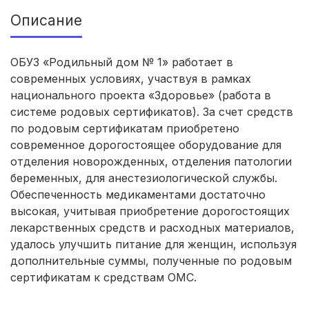
Описание
Ижевск
(4 роддома)
ОБУЗ «Родильный дом № 1» работает в
Брянск
(4 роддома)
современных условиях, участвуя в рамках
Курск
(4 роддома)
национального проекта «Здоровье» (работа в
системе родовых сертификатов). За счет средств
Смоленск
(4 роддома)
по родовым сертификатам приобретено
современное дорогостоящее оборудование для
Владикавказ
(4 роддома)
отделения новорожденных, отделения патологии
беременных, для анестезиологической службы.
Чита
(4 роддома)
Обеспеченность медикаментами достаточно
высокая, учитывая приобретение дорогостоящих
Кемерово
(4 роддома)
лекарственных средств и расходных материалов,
удалось улучшить питание для женщин, используя
Симферополь
(4 роддома)
дополнительные суммы, полученные по родовым
сертификатам к средствам ОМС.
Махачкала
(4 роддома)