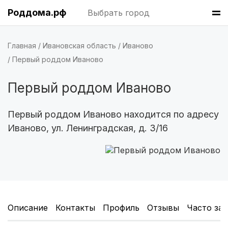
Роддома.рф
Выбрать город
Хабаровск
(6 роддомов)
Барнаул
(6 роддомов)
Главная
Ивановская область
Иваново
Первый роддом Иваново
Омск
(6 роддомов)
Первый роддом Иваново
Ярославль
(6 роддомов)
Воронеж
(5 роддомов)
Первый роддом Иваново находится по адресу
Иваново, ул. Ленинградская, д. 3/16
Саратов
(5 роддомов)
Томск
(5 роддомов)
Тюмень
(5 роддомов)
Тверь
(5 роддомов)
Описание
Контакты
Профиль
Отзывы
Часто за
Новокузнецк
(4 роддома)