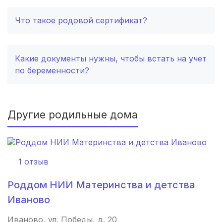
Балашиха
(2 роддома)
Что такое родовой сертификат?
Рубцовск
(2 роддома)
Сыктывкар
(2 роддома)
Какие документы нужны, чтобы встать на учет
по беременности?
Нальчик
(2 роддома)
Североморск
(2 роддома)
Другие родильные дома
Таганрог
(2 роддома)
Череповец
(2 роддома)
1 отзыв
Белогорск
(2 роддома)
Роддом НИИ Материнства и детства
Волжский
(2 роддома)
Иваново
Озеры
(2 роддома)
Иваново, ул. Победы, д. 20