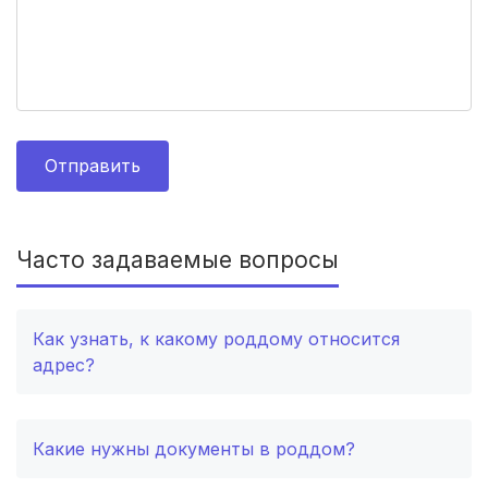
Великий Новгород
(2 роддома)
Комсомольск-на-Амуре
(2 роддома)
Березники
(2 роддома)
Железногорск
(2 роддома)
Отправить
Южно-Сахалинск
(2 роддома)
Белгород
(2 роддома)
Часто задаваемые вопросы
Тула
(2 роддома)
Как узнать, к какому роддому относится
Сургут
(2 роддома)
адрес?
Нижний Тагил
(2 роддома)
Какие нужны документы в роддом?
Кострома
(2 роддома)