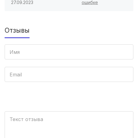
27.09.2023
ошибке
Севастополь
(3 роддома)
Астрахань
(3 роддома)
Отзывы
Набережные Челны
(3 роддома)
Оренбург
(3 роддома)
Чебоксары
(3 роддома)
Петропавловск-Камчатский
(3 роддома)
Кропоткин
(3 роддома)
Пенза
(3 роддома)
Бийск
(2 роддома)