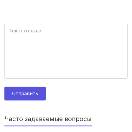
Тамбов
(3 роддома)
Архангельск
(3 роддома)
Севастополь
(3 роддома)
Астрахань
(3 роддома)
Набережные Челны
(3 роддома)
Оренбург
(3 роддома)
Чебоксары
(3 роддома)
Отправить
Петропавловск-Камчатский
(3 роддома)
Кропоткин
(3 роддома)
Часто задаваемые вопросы
Пенза
(3 роддома)