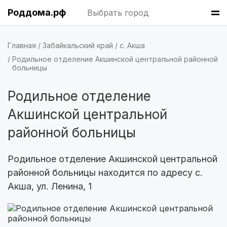
Казань
(7 роддомов)
Роддома.рф
Выбрать город
Краснодар
(7 роддомов)
Главная
Забайкальский край
с. Акша
Владивосток
(6 роддомов)
Родильное отделение Акшинской центральной районной
больницы
Красноярск
(6 роддомов)
Родильное отделение
Хабаровск
(6 роддомов)
Акшинской центральной
Барнаул
(6 роддомов)
районной больницы
Омск
(6 роддомов)
Родильное отделение Акшинской центральной
районной больницы находится по адресу с.
Ярославль
(6 роддомов)
Акша, ул. Ленина, 1
Воронеж
(5 роддомов)
Саратов
(5 роддомов)