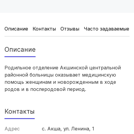
Томск
(5 роддомов)
Тюмень
(5 роддомов)
Описание
Контакты
Отзывы
Часто задаваемые 
Тверь
(5 роддомов)
Описание
Новокузнецк
(4 роддома)
Ижевск
(4 роддома)
Родильное отделение Акшинской центральной
районной больницы оказывает медицинскую
Брянск
(4 роддома)
помощь женщинам и новорожденным в ходе
родов и в послеродовой период.
Курск
(4 роддома)
Смоленск
(4 роддома)
Контакты
Владикавказ
(4 роддома)
Адрес
с. Акша, ул. Ленина, 1
Чита
(4 роддома)