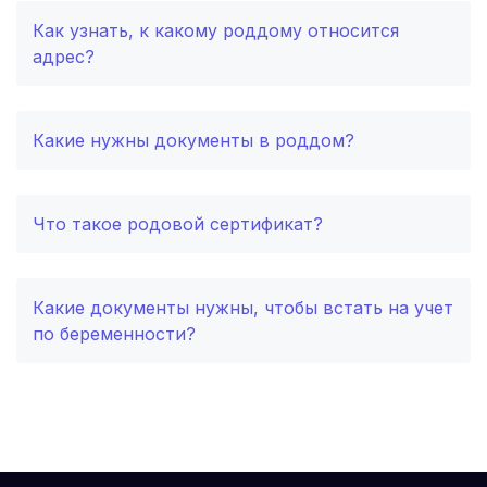
Как узнать, к какому роддому относится
Ставрополь
(3 роддома)
адрес?
Калуга
(3 роддома)
Комсомольск-на-Амуре
(2 роддома)
Какие нужны документы в роддом?
Березники
(2 роддома)
Что такое родовой сертификат?
Железногорск
(2 роддома)
Южно-Сахалинск
(2 роддома)
Какие документы нужны, чтобы встать на учет
по беременности?
Белгород
(2 роддома)
Тула
(2 роддома)
Сургут
(2 роддома)
Нижний Тагил
(2 роддома)