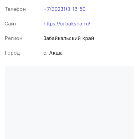
Телефон
+7(30231)3-18-59
Кемерово
(4 роддома)
Сайт
https://crbaksha.ru/
Симферополь
(4 роддома)
Регион
Забайкальский край
Махачкала
(4 роддома)
Город
с. Акша
Киров
(4 роддома)
Ульяновск
(4 роддома)
Липецк
(4 роддома)
Нижний Новгород
(4 роддома)
Магнитогорск
(3 роддома)
Стерлитамак
(3 роддома)