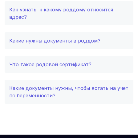
Как узнать, к какому роддому относится
Севастополь
(3 роддома)
адрес?
Астрахань
(3 роддома)
Озеры
(2 роддома)
Какие нужны документы в роддом?
Белогорск
(2 роддома)
Что такое родовой сертификат?
Волжский
(2 роддома)
Хасавюрт
(2 роддома)
Какие документы нужны, чтобы встать на учет
Петрозаводск
(2 роддома)
по беременности?
Благовещенск
(2 роддома)
Иваново
(2 роддома)
Улан-Удэ
(2 роддома)