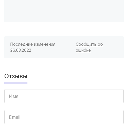
Чебоксары
(3 роддома)
Петропавловск-Камчатский
(3 роддома)
Кропоткин
(3 роддома)
Пенза
(3 роддома)
Последние изменения:
Сообщить об
26.03.2022
ошибке
Ставрополь
(3 роддома)
Калуга
(3 роддома)
Отзывы
Магнитогорск
(3 роддома)
Стерлитамак
(3 роддома)
Вологда
(3 роддома)
Гатчина
(3 роддома)