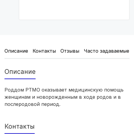
Томск
(5 роддомов)
Тюмень
(5 роддомов)
Тверь
(5 роддомов)
Киров
(4 роддома)
Описание
Контакты
Отзывы
Часто задаваемые 
Ульяновск
(4 роддома)
Описание
Липецк
(4 роддома)
Роддом РТМО оказывает медицинскую помощь
Нижний Новгород
(4 роддома)
женщинам и новорожденным в ходе родов и в
послеродовой период.
Новокузнецк
(4 роддома)
Ижевск
(4 роддома)
Контакты
Курск
(4 роддома)