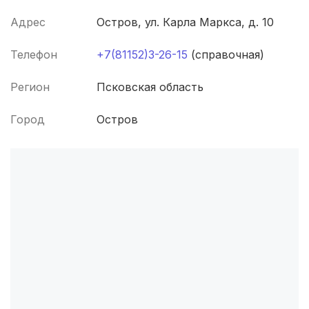
Адрес
Остров, ул. Карла Маркса, д. 10
Смоленск
(4 роддома)
Телефон
+7(81152)3-26-15
(справочная)
Брянск
(4 роддома)
Регион
Псковская область
Владикавказ
(4 роддома)
Город
Остров
Чита
(4 роддома)
Кемерово
(4 роддома)
Симферополь
(4 роддома)
Махачкала
(4 роддома)
Набережные Челны
(3 роддома)
Оренбург
(3 роддома)