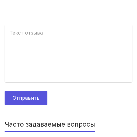
Иркутск
(3 роддома)
Мурманск
(3 роддома)
Калининград
(3 роддома)
Рязань
(3 роддома)
Владимир
(3 роддома)
Орел
(3 роддома)
Курган
(3 роддома)
Отправить
Тольятти
(3 роддома)
Тамбов
(3 роддома)
Часто задаваемые вопросы
Архангельск
(3 роддома)