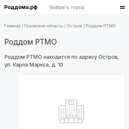
Пермь
(7 роддомов)
Роддома.рф
Выбрать город
Казань
(7 роддомов)
Главная
Псковская область
Остров
Роддом РТМО
Барнаул
(6 роддомов)
Роддом РТМО
Омск
(6 роддомов)
Роддом РТМО находится по адресу Остров,
Ярославль
(6 роддомов)
ул. Карла Маркса, д. 10
Владивосток
(6 роддомов)
Красноярск
(6 роддомов)
Хабаровск
(6 роддомов)
Воронеж
(5 роддомов)
Саратов
(5 роддомов)