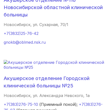
Акушерское отделение №118
Новосибирской областной клинической
Зимовники
(1 роддом)
больницы
Асбест
(1 роддом)
Новосибирск, ул. Сухарная, 70/1
Тавда
(1 роддом)
+7(3832)25-76-42
Заводоуковск
(1 роддом)
gnokb@oblmed.nsk.ru
Советская Гавань
(1 роддом)
Урус-Мартан
(1 роддом)
Грайворон
(1 роддом)
Акушерское отделение Городской
клинической больницы №25
Юрьев-Польский
(1 роддом)
Новосибирск, ул. Александра Невского, 1а
Острогожск
(1 роддом)
+7(383)276-75-10
(Приемный покой);
+7(383)276-
Шуя
(1 роддом)