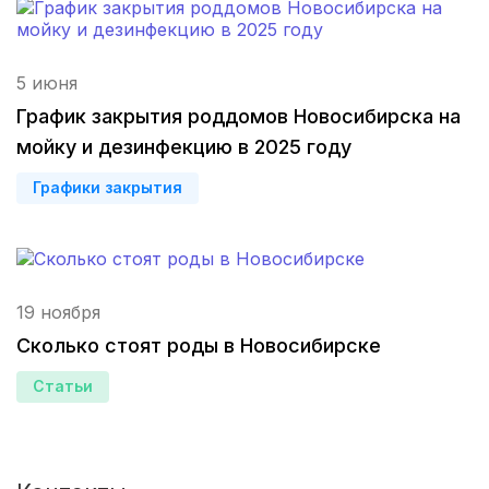
Тольятти
(3 роддома)
Тамбов
(3 роддома)
5 июня
Архангельск
(3 роддома)
График закрытия роддомов Новосибирска на
мойку и дезинфекцию в 2025 году
Севастополь
(3 роддома)
Графики закрытия
Астрахань
(3 роддома)
Набережные Челны
(3 роддома)
Оренбург
(3 роддома)
19 ноября
Сколько стоят роды в Новосибирске
Чебоксары
(3 роддома)
Статьи
Петропавловск-Камчатский
(3 роддома)
Кропоткин
(3 роддома)