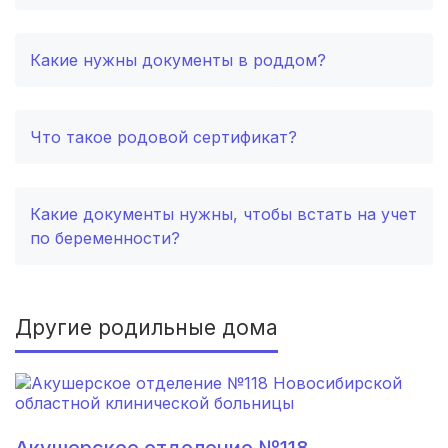
Кострома
(2 роддома)
Какие нужны документы в роддом?
пгт Новомихайловский
(1 роддом)
Грязи
(1 роддом)
Что такое родовой сертификат?
Ногинск
(1 роддом)
Полярные Зори
(1 роддом)
Какие документы нужны, чтобы встать на учет
по беременности?
Бердск
(1 роддом)
Заречный
(1 роддом)
Другие родильные дома
Находка
(1 роддом)
Гусиноозерск
(1 роддом)
Азнакаево
(1 роддом)