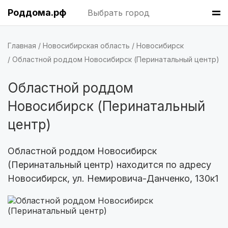
Роддома.рф
Выбрать город
Тверь
(5 роддомов)
Воронеж
(5 роддомов)
Главная
Новосибирская область
Новосибирск
Саратов
(5 роддомов)
Областной роддом Новосибирск (Перинатальный центр)
Томск
(5 роддомов)
Областной роддом
Новосибирск (Перинатальный
Симферополь
(4 роддома)
центр)
Махачкала
(4 роддома)
Областной роддом Новосибирск
Киров
(4 роддома)
(Перинатальный центр) находится по адресу
Ульяновск
(4 роддома)
Новосибирск, ул. Немировича-Данченко, 130к1
Липецк
(4 роддома)
Нижний Новгород
(4 роддома)