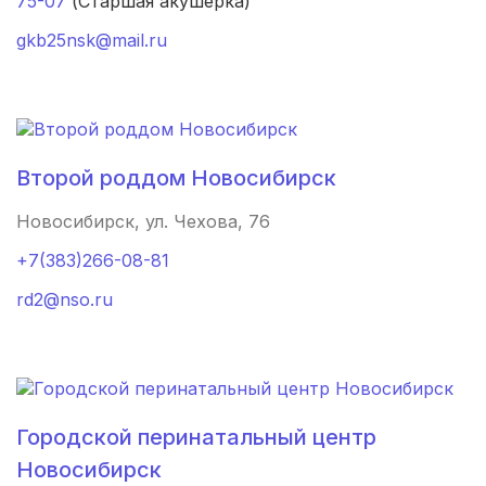
75-07
(Старшая акушерка)
gkb25nsk@mail.ru
Советск
(1 роддом)
Юрга
(1 роддом)
Усть-Лабинск
(1 роддом)
Второй роддом Новосибирск
Рыльск
(1 роддом)
Новосибирск, ул. Чехова, 76
Видное
(1 роддом)
+7(383)266-08-81
Рошаль
(1 роддом)
rd2@nso.ru
Кстово
(1 роддом)
Черепаново
(1 роддом)
Городской перинатальный центр
Кизел
(1 роддом)
Новосибирск