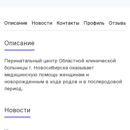
Новокузнецк
(4 роддома)
Описание
Новости
Контакты
Профиль
Отзывы
Ижевск
(4 роддома)
Курск
(4 роддома)
Описание
Смоленск
(4 роддома)
Перинатальный центр Областной клинической
Брянск
(4 роддома)
больницы г. Новосибирска оказывает
медицинскую помощь женщинам и
Владикавказ
(4 роддома)
новорожденным в ходе родов и в послеродовой
период.
Чита
(4 роддома)
Кемерово
(4 роддома)
Новости
Курган
(3 роддома)