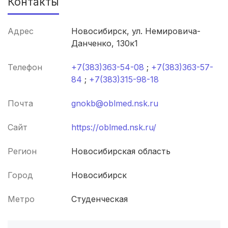
Контакты
Пенза
(3 роддома)
Адрес
Новосибирск, ул. Немировича-
Ставрополь
(3 роддома)
Данченко, 130к1
Калуга
(3 роддома)
Телефон
+7(383)363-54-08
;
+7(383)363-57-
Магнитогорск
(3 роддома)
84
;
+7(383)315-98-18
Стерлитамак
(3 роддома)
Почта
gnokb@oblmed.nsk.ru
Вологда
(3 роддома)
Сайт
https://oblmed.nsk.ru/
Гатчина
(3 роддома)
Регион
Новосибирская область
Иркутск
(3 роддома)
Город
Новосибирск
Мурманск
(3 роддома)
Метро
Студенческая
Калининград
(3 роддома)