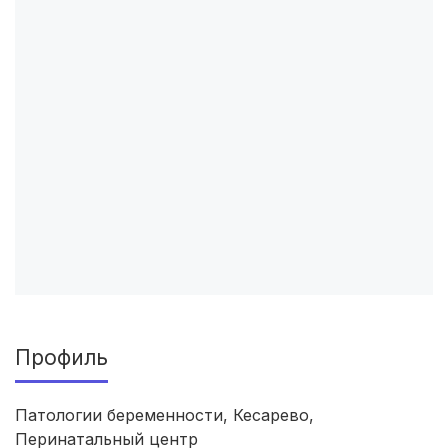
Рязань
(3 роддома)
Владимир
(3 роддома)
Орел
(3 роддома)
Сыктывкар
(2 роддома)
Рубцовск
(2 роддома)
Нальчик
(2 роддома)
Североморск
(2 роддома)
Таганрог
(2 роддома)
Профиль
Череповец
(2 роддома)
Патологии беременности, Кесарево,
Перинатальный центр
Озеры
(2 роддома)