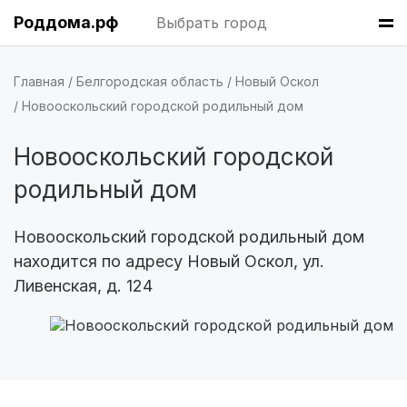
Роддома.рф
Выбрать город
Казань
(7 роддомов)
Краснодар
(7 роддомов)
Главная
Белгородская область
Новый Оскол
Новооскольский городской родильный дом
Омск
(6 роддомов)
Ярославль
(6 роддомов)
Новооскольский городской
родильный дом
Владивосток
(6 роддомов)
Красноярск
(6 роддомов)
Новооскольский городской родильный дом
находится по адресу Новый Оскол, ул.
Хабаровск
(6 роддомов)
Ливенская, д. 124
Барнаул
(6 роддомов)
Воронеж
(5 роддомов)
Саратов
(5 роддомов)