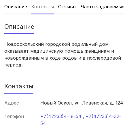
Описание
Контакты
Отзывы
Часто задаваемые 
Томск
(5 роддомов)
Тюмень
(5 роддомов)
Описание
Тверь
(5 роддомов)
Новооскольский городской родильный дом
оказывает медицинскую помощь женщинам и
Липецк
(4 роддома)
новорожденным в ходе родов и в послеродовой
Нижний Новгород
(4 роддома)
период.
Новокузнецк
(4 роддома)
Контакты
Ижевск
(4 роддома)
Адрес
Новый Оскол, ул. Ливенская, д. 124
Брянск
(4 роддома)
Телефон
+7(47233)4-18-54
;
+7(47233)4-32-
Курск
(4 роддома)
54