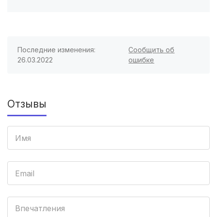
Пенза
(3 роддома)
Ставрополь
(3 роддома)
Последние изменения:
Сообщить об
Калуга
(3 роддома)
26.03.2022
ошибке
Магнитогорск
(3 роддома)
Стерлитамак
(3 роддома)
Отзывы
Вологда
(3 роддома)
Гатчина
(3 роддома)
Иркутск
(3 роддома)
Калининград
(3 роддома)
Впечатления
Мурманск
(3 роддома)