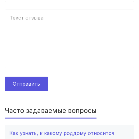
Владимир
(3 роддома)
Рязань
(3 роддома)
Орел
(3 роддома)
Курган
(3 роддома)
Тольятти
(3 роддома)
Тамбов
(3 роддома)
Отправить
Архангельск
(3 роддома)
Астрахань
(3 роддома)
Часто задаваемые вопросы
Севастополь
(3 роддома)
Как узнать, к какому роддому относится
Набережные Челны
(3 роддома)