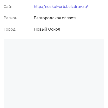
Смоленск
(4 роддома)
Сайт
http://noskol-crb.belzdrav.ru/
Владикавказ
(4 роддома)
Регион
Белгородская область
Чита
(4 роддома)
Город
Новый Оскол
Кемерово
(4 роддома)
Симферополь
(4 роддома)
Махачкала
(4 роддома)
Киров
(4 роддома)
Ульяновск
(4 роддома)
Петропавловск-Камчатский
(3 роддома)
Кропоткин
(3 роддома)