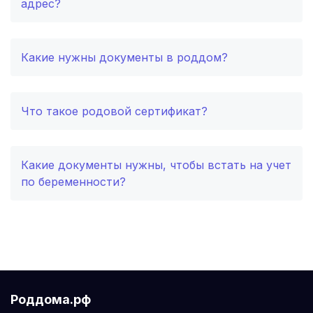
адрес?
Оренбург
(3 роддома)
Какие нужны документы в роддом?
Чебоксары
(3 роддома)
Иваново
(2 роддома)
Что такое родовой сертификат?
Улан-Удэ
(2 роддома)
Котлас
(2 роддома)
Какие документы нужны, чтобы встать на учет
по беременности?
Великий Новгород
(2 роддома)
Бийск
(2 роддома)
Комсомольск-на-Амуре
(2 роддома)
Березники
(2 роддома)
Роддома.рф