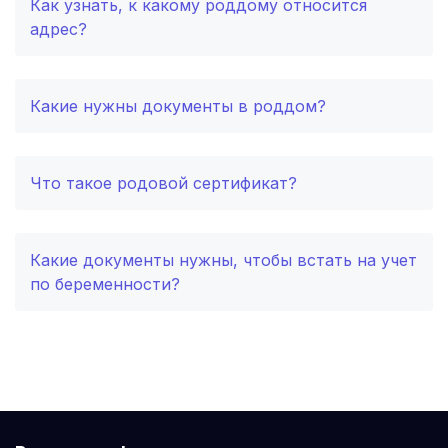
Как узнать, к какому роддому относится
адрес?
Тамбов
(3 роддома)
Архангельск
(3 роддома)
Какие нужны документы в роддом?
Нальчик
(2 роддома)
Североморск
(2 роддома)
Что такое родовой сертификат?
Таганрог
(2 роддома)
Какие документы нужны, чтобы встать на учет
Череповец
(2 роддома)
по беременности?
Белогорск
(2 роддома)
Волжский
(2 роддома)
Озеры
(2 роддома)