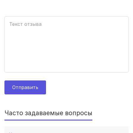
Вологда
(3 роддома)
Гатчина
(3 роддома)
Иркутск
(3 роддома)
Калининград
(3 роддома)
Мурманск
(3 роддома)
Владимир
(3 роддома)
Отправить
Рязань
(3 роддома)
Орел
(3 роддома)
Часто задаваемые вопросы
Курган
(3 роддома)
Тольятти
(3 роддома)