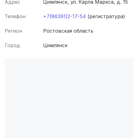
Ижевск
(4 роддома)
Адрес
Цимлянск, ул. Карла Маркса, д. 15
Брянск
(4 роддома)
Телефон
+7(86391)2-17-54
(регистратура)
Курск
(4 роддома)
Регион
Ростовская область
Смоленск
(4 роддома)
Город
Цимлянск
Владикавказ
(4 роддома)
Чита
(4 роддома)
Кемерово
(4 роддома)
Симферополь
(4 роддома)
Севастополь
(3 роддома)
Астрахань
(3 роддома)