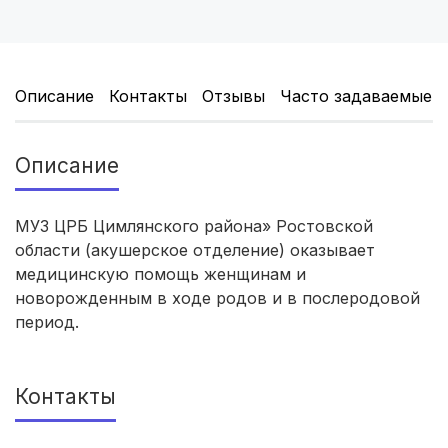
Саратов
(5 роддомов)
Томск
(5 роддомов)
Описание
Контакты
Отзывы
Часто задаваемые 
Тюмень
(5 роддомов)
Описание
Махачкала
(4 роддома)
Киров
(4 роддома)
МУЗ ЦРБ Цимлянского района» Ростовской
области (акушерское отделение) оказывает
Ульяновск
(4 роддома)
медицинскую помощь женщинам и
новорожденным в ходе родов и в послеродовой
Липецк
(4 роддома)
период.
Нижний Новгород
(4 роддома)
Контакты
Новокузнецк
(4 роддома)