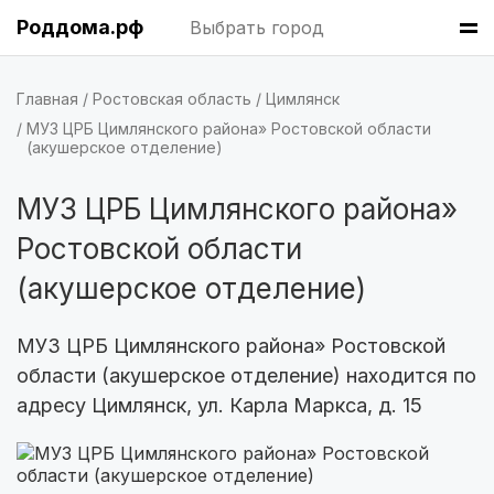
Роддома.рф
Пермь
(7 роддомов)
Выбрать город
Казань
(7 роддомов)
Главная
Ростовская область
Цимлянск
Красноярск
(6 роддомов)
МУЗ ЦРБ Цимлянского района» Ростовской области
(акушерское отделение)
Хабаровск
(6 роддомов)
МУЗ ЦРБ Цимлянского района»
Барнаул
(6 роддомов)
Ростовской области
Омск
(6 роддомов)
(акушерское отделение)
Ярославль
(6 роддомов)
МУЗ ЦРБ Цимлянского района» Ростовской
области (акушерское отделение) находится по
Владивосток
(6 роддомов)
адресу Цимлянск, ул. Карла Маркса, д. 15
Тверь
(5 роддомов)
Воронеж
(5 роддомов)