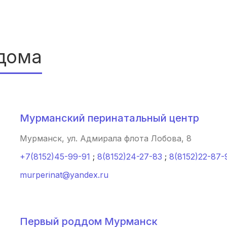
Белогорск
(2 роддома)
Волжский
(2 роддома)
Озеры
(2 роддома)
дома
Хасавюрт
(2 роддома)
Петрозаводск
(2 роддома)
Мурманский перинатальный центр
Благовещенск
(2 роддома)
Мурманск, ул. Адмирала флота Лобова, 8
Иваново
(2 роддома)
+7(8152)45-99-91
;
8(8152)24-27-83
;
8(8152)22-87-
Улан-Удэ
(2 роддома)
murperinat@yandex.ru
Котлас
(2 роддома)
Бийск
(2 роддома)
Первый роддом Мурманск