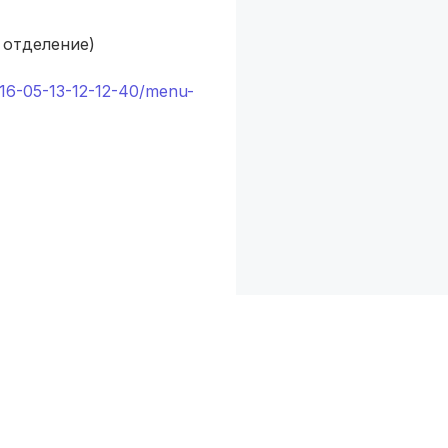
отделение)
Ульяновск
(4 роддома)
016-05-13-12-12-40/menu-
Липецк
(4 роддома)
Нижний Новгород
(4 роддома)
Новокузнецк
(4 роддома)
Ижевск
(4 роддома)
Смоленск
(4 роддома)
Брянск
(4 роддома)
Курск
(4 роддома)
Владикавказ
(4 роддома)