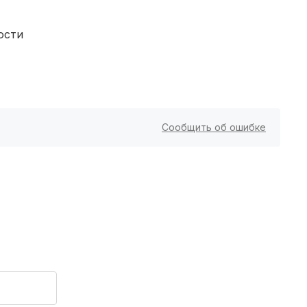
Чита
(4 роддома)
ости
Кемерово
(4 роддома)
Симферополь
(4 роддома)
Набережные Челны
(3 роддома)
Сообщить об ошибке
Оренбург
(3 роддома)
Чебоксары
(3 роддома)
Петропавловск-Камчатский
(3 роддома)
Кропоткин
(3 роддома)
Пенза
(3 роддома)
Ставрополь
(3 роддома)