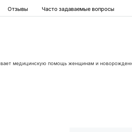
Отзывы
Часто задаваемые вопросы
Владивосток
(6 роддомов)
Красноярск
(6 роддомов)
Хабаровск
(6 роддомов)
Тверь
(5 роддомов)
ывает медицинскую помощь женщинам и новорожденн
Воронеж
(5 роддомов)
Саратов
(5 роддомов)
Томск
(5 роддомов)
Тюмень
(5 роддомов)
Махачкала
(4 роддома)
Киров
(4 роддома)