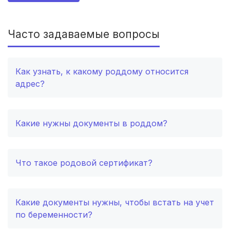
Севастополь
(3 роддома)
Астрахань
(3 роддома)
Часто задаваемые вопросы
Таганрог
(2 роддома)
Как узнать, к какому роддому относится
Череповец
(2 роддома)
адрес?
Белогорск
(2 роддома)
Какие нужны документы в роддом?
Волжский
(2 роддома)
Озеры
(2 роддома)
Что такое родовой сертификат?
Хасавюрт
(2 роддома)
Петрозаводск
(2 роддома)
Какие документы нужны, чтобы встать на учет
по беременности?
Благовещенск
(2 роддома)