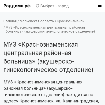
Роддома.рф
Выбрать город
Казань
(7 роддомов)
Барнаул
(6 роддомов)
Главная
Московская область
Краснознаменск
МУЗ «Краснознаменская центральная районная
больница» (акушерско-гинекологическое отделение)
Ярославль
(6 роддомов)
Омск
(6 роддомов)
МУЗ «Краснознаменская
центральная районная
Владивосток
(6 роддомов)
больница» (акушерско-
Красноярск
(6 роддомов)
гинекологическое отделение)
Хабаровск
(6 роддомов)
МУЗ «Краснознаменская центральная
Тверь
(5 роддомов)
районная больница» (акушерско-
гинекологическое отделение) находится по
Воронеж
(5 роддомов)
адресу Краснознаменск, ул. Калининградская,