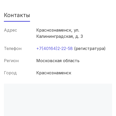
Смоленск
(4 роддома)
Контакты
Брянск
(4 роддома)
Курск
(4 роддома)
Адрес
Краснознаменск, ул.
Калининградская, д. 3
Владикавказ
(4 роддома)
Телефон
+7(40164)2-22-58
(регистратура)
Чита
(4 роддома)
Регион
Московская область
Кемерово
(4 роддома)
Город
Краснознаменск
Симферополь
(4 роддома)
Набережные Челны
(3 роддома)
Оренбург
(3 роддома)
Чебоксары
(3 роддома)