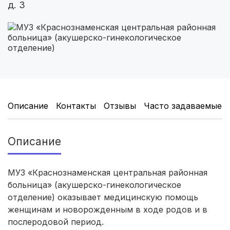
д. 3
Саратов
(5 роддомов)
Томск
(5 роддомов)
Тюмень
(5 роддомов)
Махачкала
(4 роддома)
Киров
(4 роддома)
Описание
Контакты
Отзывы
Часто задаваемые 
Ульяновск
(4 роддома)
Описание
Липецк
(4 роддома)
Нижний Новгород
(4 роддома)
МУЗ «Краснознаменская центральная районная
больница» (акушерско-гинекологическое
Новокузнецк
(4 роддома)
отделение) оказывает медицинскую помощь
женщинам и новорожденным в ходе родов и в
Ижевск
(4 роддома)
послеродовой период.