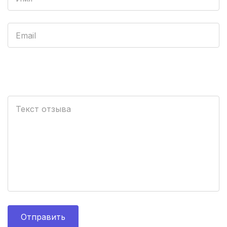
Калининград
(3 роддома)
Мурманск
(3 роддома)
Рязань
(3 роддома)
Владимир
(3 роддома)
Орел
(3 роддома)
Тольятти
(3 роддома)
Тамбов
(3 роддома)
Курган
(3 роддома)
Архангельск
(3 роддома)
Отправить