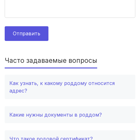
Калуга
(3 роддома)
Магнитогорск
(3 роддома)
Отправить
Стерлитамак
(3 роддома)
Вологда
(3 роддома)
Часто задаваемые вопросы
Гатчина
(3 роддома)
Как узнать, к какому роддому относится
Белгород
(2 роддома)
адрес?
Тула
(2 роддома)
Сургут
(2 роддома)
Какие нужны документы в роддом?
Нижний Тагил
(2 роддома)
Что такое родовой сертификат?