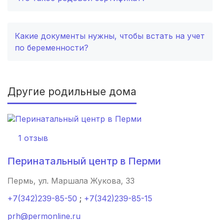
Кострома
(2 роддома)
Балашиха
(2 роддома)
Какие документы нужны, чтобы встать на учет
по беременности?
Рубцовск
(2 роддома)
Сыктывкар
(2 роддома)
Другие родильные дома
Нальчик
(2 роддома)
Североморск
(2 роддома)
1 отзыв
Таганрог
(2 роддома)
Перинатальный центр в Перми
Череповец
(2 роддома)
Пермь, ул. Маршала Жукова, 33
Белогорск
(2 роддома)
+7(342)239-85-50
;
+7(342)239-85-15
Волжский
(2 роддома)
prh@permonline.ru