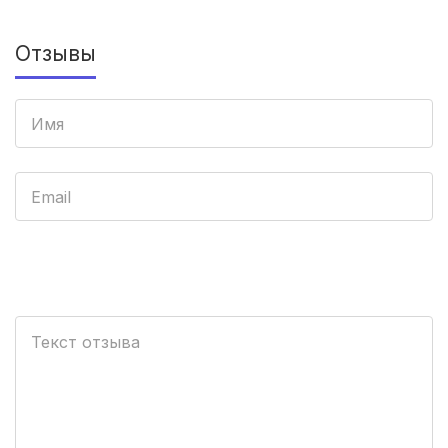
Архангельск
(3 роддома)
Отзывы
Севастополь
(3 роддома)
Астрахань
(3 роддома)
Набережные Челны
(3 роддома)
Оренбург
(3 роддома)
Чебоксары
(3 роддома)
Петропавловск-Камчатский
(3 роддома)
Кропоткин
(3 роддома)
Пенза
(3 роддома)
Ставрополь
(3 роддома)