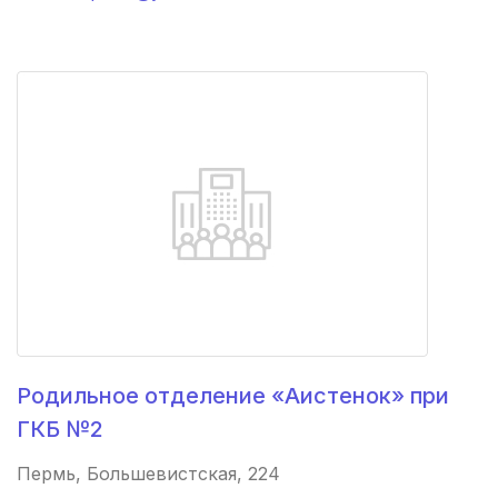
Березники
(2 роддома)
Железногорск
(2 роддома)
Южно-Сахалинск
(2 роддома)
Свободный
(1 роддом)
Дятьково
(1 роддом)
Ленинск
(1 роддом)
Борзя
(1 роддом)
Родильное отделение «Аистенок» при
Людиново
(1 роддом)
ГКБ №2
Волгореченск
(1 роддом)
Пермь, Большевистская, 224
Тимашевск
(1 роддом)