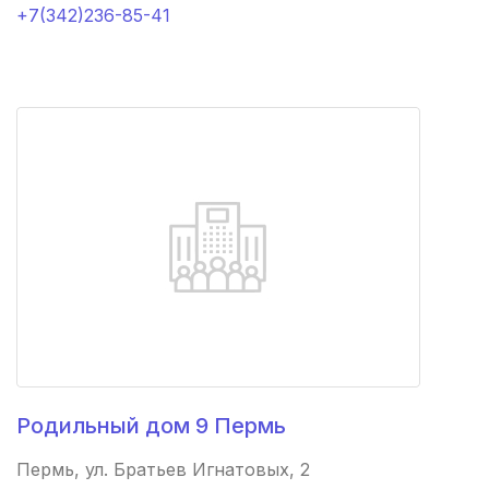
+7(342)236-85-41
Курчатов
(1 роддом)
Протвино
(1 роддом)
Выкса
(1 роддом)
рп Краснообск
(1 роддом)
Верещагино
(1 роддом)
Адыгейск
(1 роддом)
Избербаш
(1 роддом)
Керчь
(1 роддом)
Родильный дом 9 Пермь
Зеленодольск
(1 роддом)
Пермь, ул. Братьев Игнатовых, 2