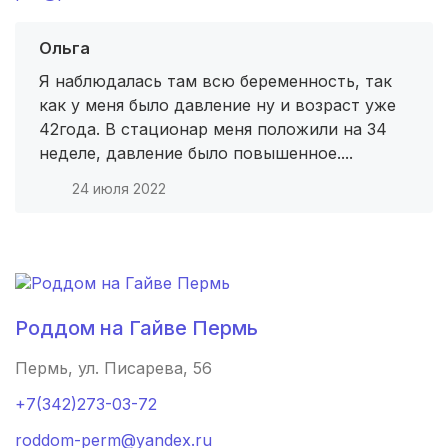
Озеры
(2 роддома)
Ольга
Хасавюрт
(2 роддома)
Я наблюдалась там всю беременность, так
как у меня было давление ну и возраст уже
Петрозаводск
(2 роддома)
42года. В стационар меня положили на 34
неделе, давление было повышенное....
Благовещенск
(2 роддома)
24 июля 2022
Иваново
(2 роддома)
Улан-Удэ
(2 роддома)
Котлас
(2 роддома)
Роддом на Гайве Пермь
Бийск
(2 роддома)
Пермь, ул. Писарева, 56
Великий Новгород
(2 роддома)
+7(342)273-03-72
Комсомольск-на-Амуре
(2 роддома)
roddom-perm@yandex.ru