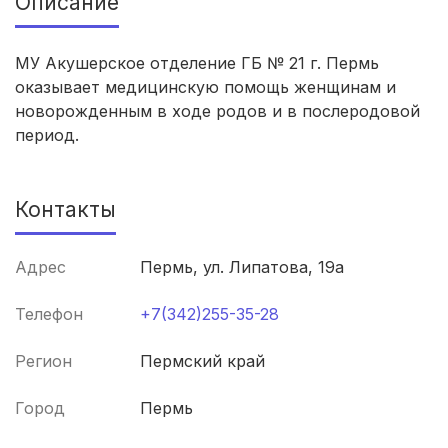
Описание
Махачкала
(4 роддома)
Киров
(4 роддома)
МУ Акушерское отделение ГБ № 21 г. Пермь
оказывает медицинскую помощь женщинам и
Ульяновск
(4 роддома)
новорожденным в ходе родов и в послеродовой
период.
Липецк
(4 роддома)
Нижний Новгород
(4 роддома)
Контакты
Новокузнецк
(4 роддома)
Адрес
Пермь, ул. Липатова, 19а
Ижевск
(4 роддома)
Телефон
+7(342)255-35-28
Брянск
(4 роддома)
Регион
Пермский край
Курск
(4 роддома)
Город
Пермь
Смоленск
(4 роддома)