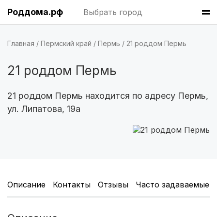
Роддома.рф
Выбрать город
Владивосток
(6 роддомов)
Саратов
(5 роддомов)
Главная
Пермский край
Пермь
21 роддом Пермь
Томск
(5 роддомов)
21 роддом Пермь
Тюмень
(5 роддомов)
21 роддом Пермь находится по адресу Пермь,
ул. Липатова, 19а
Тверь
(5 роддомов)
Воронеж
(5 роддомов)
Чита
(4 роддома)
Кемерово
(4 роддома)
Описание
Контакты
Отзывы
Часто задаваемые 
Симферополь
(4 роддома)