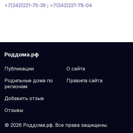
Пролетарск
(1 роддом)
+7(342)221-75-39
;
+7(342)221-78-04
Аткарск
(1 роддом)
Ирбит
(1 роддом)
Ярцево
(1 роддом)
Роддома.рф
Конаково
(1 роддом)
Публикации
О сайте
Салехард
(1 роддом)
Родильные дома по
Правила сайта
Урай
(1 роддом)
регионам
Добавить отзыв
Данилов
(1 роддом)
Отзывы
Онега
(1 роддом)
© 2026 Роддома.рф. Все права защищены.
Александров
(1 роддом)