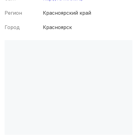
Архангельск
(3 роддома)
Регион
Красноярский край
Севастополь
(3 роддома)
Город
Красноярск
Астрахань
(3 роддома)
Белогорск
(2 роддома)
Волжский
(2 роддома)
Озеры
(2 роддома)
Хасавюрт
(2 роддома)
Петрозаводск
(2 роддома)
Благовещенск
(2 роддома)
Иваново
(2 роддома)