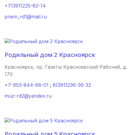
+7(391)225-82-14
Когалым
(1 роддом)
priem_rd1@mail.ru
Новочебоксарск
(1 роддом)
Каргополь
(1 роддом)
Почеп
(1 роддом)
Родильный дом 2 Красноярск
Красноярск, пр. Газеты Красноярский Рабочий, д.
Урюпинск
(1 роддом)
170
пгт Агинское
(1 роддом)
+7-953-844-66-01
;
8(391)236-36-32
Тайшет
(1 роддом)
muz-rd2@yandex.ru
Елизово
(1 роддом)
Шарья
(1 роддом)
Родильный дом 5 Красноярск