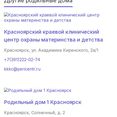
Другие родильные дома
Кузнецк
(1 роддом)
Спасск-Дальний
(1 роддом)
Кяхта
(1 роддом)
Красноярский краевой клинический
центр охраны материнства и детства
Ухта
(1 роддом)
Красноярск, ул. Академика Киренского, 2а/1
Арск
(1 роддом)
+7(391)222-02-74
Константиновск
(1 роддом)
kkkc@pericentr.ru
Богданович
(1 роддом)
Туринск
(1 роддом)
Родильный дом 1 Красноярск
Бежецк
(1 роддом)
Красноярск, Солнечный, д. 2
Мегион
(1 роддом)