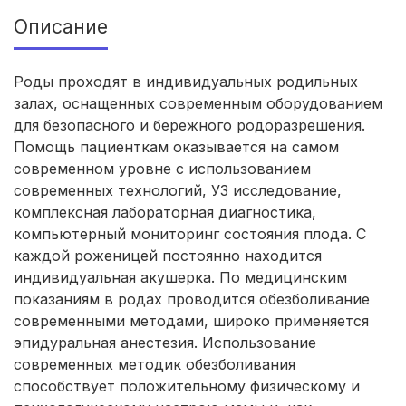
Описание
Брянск
(4 роддома)
Курск
(4 роддома)
Роды проходят в индивидуальных родильных
залах, оснащенных современным оборудованием
Смоленск
(4 роддома)
для безопасного и бережного родоразрешения.
Помощь пациенткам оказывается на самом
Владикавказ
(4 роддома)
современном уровне с использованием
современных технологий, УЗ исследование,
Чита
(4 роддома)
комплексная лабораторная диагностика,
компьютерный мониторинг состояния плода. С
Кемерово
(4 роддома)
каждой роженицей постоянно находится
индивидуальная акушерка. По медицинским
Симферополь
(4 роддома)
показаниям в родах проводится обезболивание
современными методами, широко применяется
Махачкала
(4 роддома)
эпидуральная анестезия. Использование
современных методик обезболивания
Набережные Челны
(3 роддома)
способствует положительному физическому и