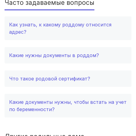
Часто задаваемые вопросы
Череповец
(2 роддома)
Новый Оскол
(1 роддом)
Как узнать, к какому роддому относится
адрес?
пгт Анна
(1 роддом)
Ангарск
(1 роддом)
Какие нужны документы в роддом?
Балабаново
(1 роддом)
Славянск-на-Кубани
(1 роддом)
Что такое родовой сертификат?
п. Юргамыш
(1 роддом)
Какие документы нужны, чтобы встать на учет
Елец
(1 роддом)
по беременности?
Снежногорск
(1 роддом)
Искитим
(1 роддом)