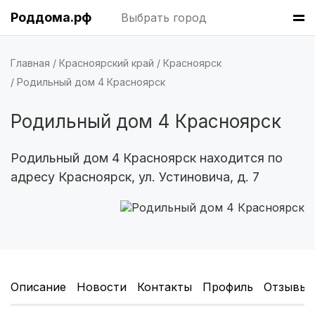
Саратов
(5 роддомов)
Роддома.рф
Выбрать город
Томск
(5 роддомов)
Главная
Красноярский край
Красноярск
Тюмень
(5 роддомов)
Родильный дом 4 Красноярск
Тверь
(5 роддомов)
Родильный дом 4 Красноярск
Киров
(4 роддома)
Родильный дом 4 Красноярск находится по
адресу Красноярск, ул. Устиновича, д. 7
Ульяновск
(4 роддома)
Липецк
(4 роддома)
Нижний Новгород
(4 роддома)
Новокузнецк
(4 роддома)
Описание
Новости
Контакты
Профиль
Отзывы
Ижевск
(4 роддома)