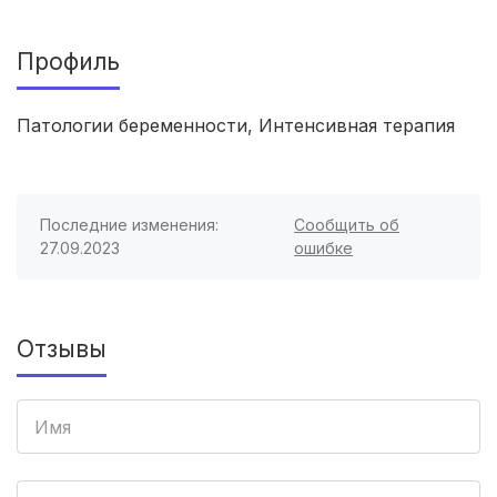
Улан-Удэ
(2 роддома)
Профиль
Котлас
(2 роддома)
Патологии беременности, Интенсивная терапия
Бийск
(2 роддома)
Великий Новгород
(2 роддома)
Последние изменения:
Сообщить об
Комсомольск-на-Амуре
(2 роддома)
27.09.2023
ошибке
Березники
(2 роддома)
Отзывы
Железногорск
(2 роддома)
Южно-Сахалинск
(2 роддома)
Белгород
(2 роддома)