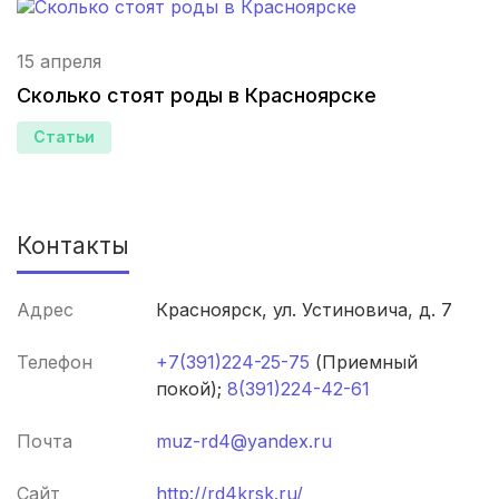
Гатчина
(3 роддома)
15 апреля
Иркутск
(3 роддома)
Сколько стоят роды в Красноярске
Калининград
(3 роддома)
Статьи
Мурманск
(3 роддома)
Владимир
(3 роддома)
Контакты
Рязань
(3 роддома)
Адрес
Красноярск, ул. Устиновича, д. 7
Орел
(3 роддома)
Телефон
+7(391)224-25-75
(Приемный
Курган
(3 роддома)
покой);
8(391)224-42-61
Тольятти
(3 роддома)
Почта
muz-rd4@yandex.ru
Тамбов
(3 роддома)
Сайт
http://rd4krsk.ru/