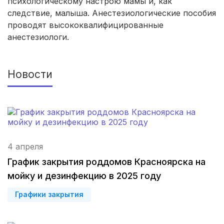
Оренбург
(3 роддома)
психологическому настрою мамы и, как
следствие, малыша. Анестезиологические пособия
Чебоксары
(3 роддома)
проводят высококвалифицированные
анестезиологи.
Петропавловск-Камчатский
(3 роддома)
Кропоткин
(3 роддома)
Новости
Пенза
(3 роддома)
Ставрополь
(3 роддома)
Калуга
(3 роддома)
4 апреля
График закрытия роддомов Красноярска на
Магнитогорск
(3 роддома)
мойку и дезинфекцию в 2025 году
Стерлитамак
(3 роддома)
Графики закрытия
Вологда
(3 роддома)