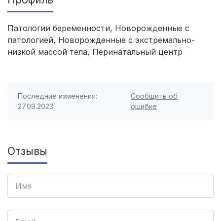
Калуга
(3 роддома)
Патологии беременности, Новорожденные с
патологией, Новорожденные с экстремально-
Комсомольск-на-Амуре
(2 роддома)
низкой массой тела, Перинатальный центр
Березники
(2 роддома)
Железногорск
(2 роддома)
Последние изменения:
Сообщить об
27.09.2023
ошибке
Южно-Сахалинск
(2 роддома)
Тула
(2 роддома)
Отзывы
Белгород
(2 роддома)
Сургут
(2 роддома)
Нижний Тагил
(2 роддома)