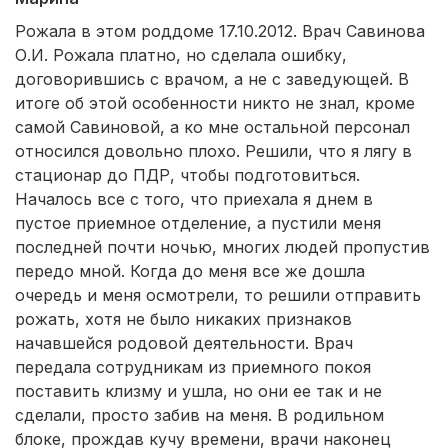
Белогорск
(2 роддома)
Рожала в этом роддоме 17.10.2012. Врач Савинова
О.И. Рожала платно, но сделала ошибку,
Хасавюрт
(2 роддома)
договорившись с врачом, а не с заведующей. В
итоге об этой особенности никто не знал, кроме
Петрозаводск
(2 роддома)
самой Савиновой, а ко мне остальной персонал
относился довольно плохо. Решили, что я лягу в
Благовещенск
(2 роддома)
стационар до ПДР, чтобы подготовиться.
Началось все с того, что приехала я днем в
Иваново
(2 роддома)
пустое приемное отделение, а пустили меня
Улан-Удэ
(2 роддома)
последней почти ночью, многих людей пропустив
передо мной. Когда до меня все же дошла
Котлас
(2 роддома)
очередь и меня осмотрели, то решили отправить
рожать, хотя не было никаких признаков
Великий Новгород
(2 роддома)
начавшейся родовой деятельности. Врач
передала сотрудникам из приемного покоя
Бийск
(2 роддома)
поставить клизму и ушла, но они ее так и не
сделали, просто забив на меня. В родильном
Трубчевск
(1 роддом)
блоке, прождав кучу времени, врачи наконец