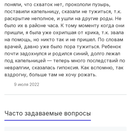
поняли, что схваток нет, прокололи пузырь,
Великий Устюг
(1 роддом)
поставили капельницу, сказали не тужиться, т.к.
раскрытие неполное, и ушли на другие роды. Не
Петровск-Забайкальский
(1 роддом)
было их в районе часа. К тому моменту когда они
пришли, я была уже охрипшая от крика, т.к. звала
Усть-Илимск
(1 роддом)
на помощь, но никто так и не пришел. По словам
врачей, давно уже было пора тужиться. Ребенок
с. Учкекен
(1 роддом)
почти задохнулся и родился синий, долго лежал
под капельницей — теперь много последствий по
Апшеронск
(1 роддом)
невралгии, сказалась гипоксия. Как вспомню, так
вздрогну, больше там не хочу рожать.
Дудинка
(1 роддом)
9 июля 2022
Всеволожск
(1 роддом)
Долгопрудный
(1 роддом)
Часто задаваемые вопросы
Талдом
(1 роддом)
Павлово
(1 роддом)