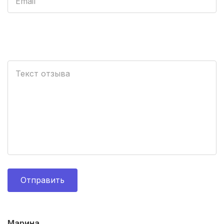
Кострома
(2 роддома)
Балашиха
(2 роддома)
Сыктывкар
(2 роддома)
Рубцовск
(2 роддома)
Нальчик
(2 роддома)
Североморск
(2 роддома)
Таганрог
(2 роддома)
Череповец
(2 роддома)
Отправить
Волжский
(2 роддома)
Озеры
(2 роддома)
Марина