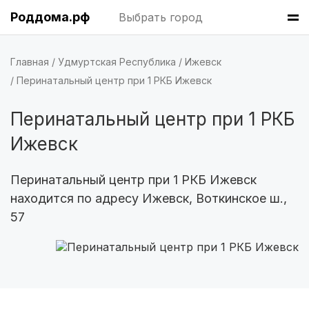
Роддома.рф
Выбрать город
Тюмень
(5 роддомов)
Тверь
(5 роддомов)
Главная
Удмуртская Республика
Ижевск
Перинатальный центр при 1 РКБ Ижевск
Новокузнецк
(4 роддома)
Перинатальный центр при 1 РКБ
Ижевск
(4 роддома)
Ижевск
Брянск
(4 роддома)
Перинатальный центр при 1 РКБ Ижевск
Курск
(4 роддома)
находится по адресу Ижевск, Воткинское ш.,
Смоленск
(4 роддома)
57
Владикавказ
(4 роддома)
Чита
(4 роддома)