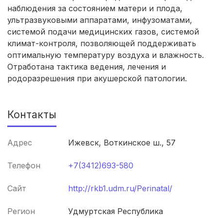
Гатчина
(3 роддома)
наблюдения за состоянием матери и плода,
ультразвуковыми аппаратами, инфузоматами,
Иркутск
(3 роддома)
системой подачи медицинских газов, системой
климат-контроля, позволяющей поддерживать
Калининград
(3 роддома)
оптимальную температуру воздуха и влажность.
Отработана тактика ведения, лечения и
Мурманск
(3 роддома)
родоразрешения при акушерской патологии.
Владимир
(3 роддома)
Контакты
Рязань
(3 роддома)
Орел
(3 роддома)
Адрес
Ижевск, Воткинское ш., 57
Курган
(3 роддома)
Телефон
+7(3412)693-580
Тольятти
(3 роддома)
Сайт
http://rkb1.udm.ru/Perinatal/
Тамбов
(3 роддома)
Регион
Удмуртская Республика