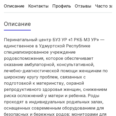
Кемерово
(4 роддома)
Описание
Контакты
Профиль
Отзывы
Часто за
Симферополь
(4 роддома)
Описание
Махачкала
(4 роддома)
Киров
(4 роддома)
Перинатальный центр БУЗ УР «1 РКБ МЗ УР» —
единственное в Удмуртской Республике
Ульяновск
(4 роддома)
специализированное учреждение
родовспоможения, которое обеспечивает
Липецк
(4 роддома)
оказание амбулаторной, консультативной,
лечебно-диагностической помощи женщинам по
Нижний Новгород
(4 роддома)
широкому кругу проблем, связанных с
подготовкой к материнству, охраной
Магнитогорск
(3 роддома)
репродуктивного здоровья женщин, снижением
риска осложнений у матери и ребенка. Роды
Стерлитамак
(3 роддома)
проходят в индивидуальных родильных залах,
Вологда
(3 роддома)
оснащенных современным оборудованием для
безопасных и бережных родов: мониторами для