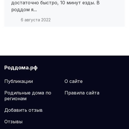
достаточно быстро, 10 минут езды. В
Поронайск
(1 роддом)
роддом я...
6 августа 2022
Реж
(1 роддом)
Жердевка
(1 роддом)
Киреевск
(1 роддом)
Вяземский
(1 роддом)
Роддома.рф
Горняк
(1 роддом)
Публикации
О сайте
с. Туркменка
(1 роддом)
Родильные дома по
Правила сайта
регионам
Шебекино
(1 роддом)
Добавить отзыв
Котельниково
(1 роддом)
Отзывы
Биробиджан
(1 роддом)