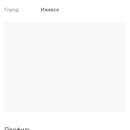
Архангельск
(3 роддома)
Город
Ижевск
Севастополь
(3 роддома)
Астрахань
(3 роддома)
Набережные Челны
(3 роддома)
Оренбург
(3 роддома)
Чебоксары
(3 роддома)
Петропавловск-Камчатский
(3 роддома)
Кропоткин
(3 роддома)
Пенза
(3 роддома)
Ставрополь
(3 роддома)
Профиль