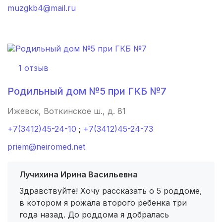
muzgkb4@mail.ru
Сертолово
(1 роддом)
Луховицы
(1 роддом)
Кандалакша
(1 роддом)
1 отзыв
Малая Вишера
(1 роддом)
Родильный дом №5 при ГКБ №7
Ясный
(1 роддом)
Ижевск, Воткинское ш., д. 81
Артем
(1 роддом)
+7(3412)45-24-10
;
+7(3412)45-24-73
Сортавала
(1 роддом)
priem@neiromed.net
Ардон
(1 роддом)
Лучихина Ирина Васильевна
Здравствуйте! Хочу рассказать о 5 роддоме,
Батайск
(1 роддом)
в котором я рожала второго ребенка три
Октябрьск
(1 роддом)
года назад. До роддома я добралась