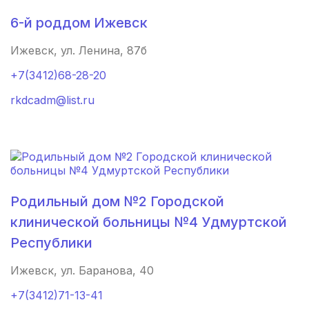
Кисловодск
(1 роддом)
6-й роддом Ижевск
Асино
(1 роддом)
Ижевск, ул. Ленина, 87б
Глазов
(1 роддом)
+7(3412)68-28-20
Мирный
(1 роддом)
rkdсаdm@list.ru
Кольчугино
(1 роддом)
Бутурлиновка
(1 роддом)
Кохма
(1 роддом)
Родильный дом №2 Городской
клинической больницы №4 Удмуртской
Гурьевск
(1 роддом)
Республики
Курганинск
(1 роддом)
Ижевск, ул. Баранова, 40
Ужур
(1 роддом)
+7(3412)71-13-41