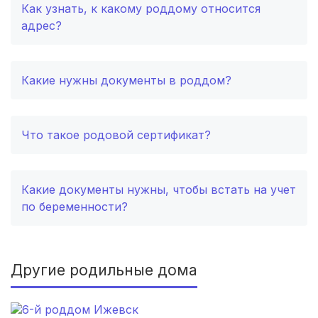
Как узнать, к какому роддому относится
адрес?
Тара
(1 роддом)
Нытва
(1 роддом)
Какие нужны документы в роддом?
Давлеканово
(1 роддом)
Малгобек
(1 роддом)
Что такое родовой сертификат?
Волжск
(1 роддом)
Какие документы нужны, чтобы встать на учет
Тетюши
(1 роддом)
по беременности?
Кораблино
(1 роддом)
Новоузенск
(1 роддом)
Другие родильные дома
Красноуфимск
(1 роддом)