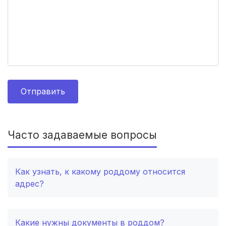
Орел
(3 роддома)
Курган
(3 роддома)
Тольятти
(3 роддома)
Тамбов
(3 роддома)
Отправить
Архангельск
(3 роддома)
Севастополь
(3 роддома)
Часто задаваемые вопросы
Астрахань
(3 роддома)
Набережные Челны
(3 роддома)
Как узнать, к какому роддому относится
адрес?
Оренбург
(3 роддома)
Чебоксары
(3 роддома)
Какие нужны документы в роддом?