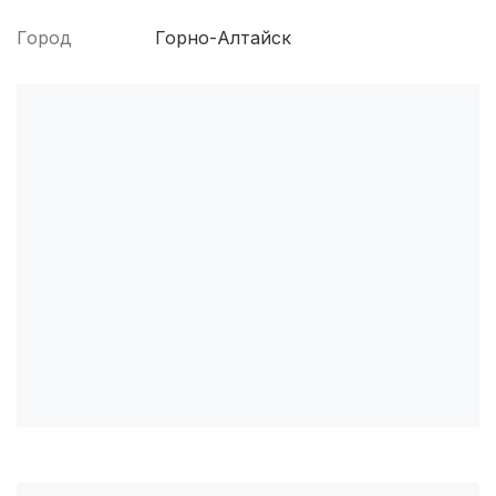
Чита
(4 роддома)
Город
Горно-Алтайск
Кемерово
(4 роддома)
Симферополь
(4 роддома)
Махачкала
(4 роддома)
Киров
(4 роддома)
Ульяновск
(4 роддома)
Липецк
(4 роддома)
Нижний Новгород
(4 роддома)
Ставрополь
(3 роддома)
Калуга
(3 роддома)