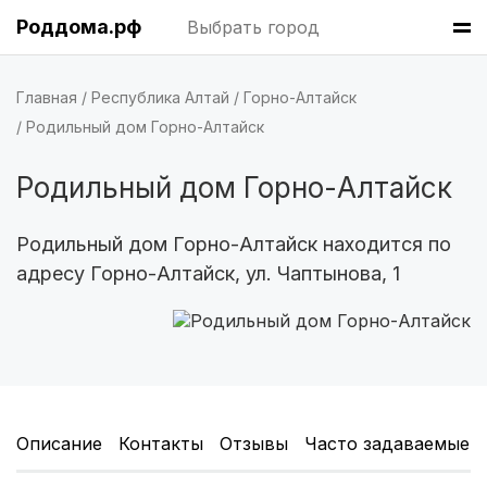
Пермь
(7 роддомов)
Роддома.рф
Выбрать город
Казань
(7 роддомов)
Главная
Республика Алтай
Горно-Алтайск
Краснодар
(7 роддомов)
Родильный дом Горно-Алтайск
Владивосток
(6 роддомов)
Родильный дом Горно-Алтайск
Красноярск
(6 роддомов)
Родильный дом Горно-Алтайск находится по
Хабаровск
(6 роддомов)
адресу Горно-Алтайск, ул. Чаптынова, 1
Барнаул
(6 роддомов)
Омск
(6 роддомов)
Ярославль
(6 роддомов)
Описание
Контакты
Отзывы
Часто задаваемые 
Воронеж
(5 роддомов)