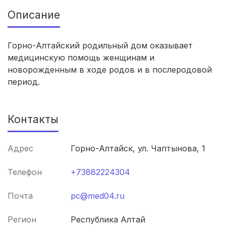
Саратов
(5 роддомов)
Описание
Томск
(5 роддомов)
Горно-Алтайский родильный дом оказывает
Тюмень
(5 роддомов)
медицинскую помощь женщинам и
новорожденным в ходе родов и в послеродовой
Тверь
(5 роддомов)
период.
Новокузнецк
(4 роддома)
Контакты
Ижевск
(4 роддома)
Брянск
(4 роддома)
Адрес
Горно-Алтайск, ул. Чаптынова, 1
Курск
(4 роддома)
Телефон
+73882224304
Смоленск
(4 роддома)
Почта
pc@med04.ru
Владикавказ
(4 роддома)
Регион
Республика Алтай