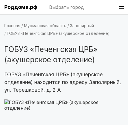
Пермь
(7 роддомов)
Роддома.рф
Выбрать город
Казань
(7 роддомов)
Главная
Мурманская область
Заполярный
Барнаул
(6 роддомов)
ГОБУЗ «Печенгская ЦРБ» (акушерское отделение)
Омск
(6 роддомов)
ГОБУЗ «Печенгская ЦРБ»
(акушерское отделение)
Ярославль
(6 роддомов)
Владивосток
(6 роддомов)
ГОБУЗ «Печенгская ЦРБ» (акушерское
отделение) находится по адресу Заполярный,
Красноярск
(6 роддомов)
ул. Терешковой, д. 2 А
Хабаровск
(6 роддомов)
Тверь
(5 роддомов)
Воронеж
(5 роддомов)