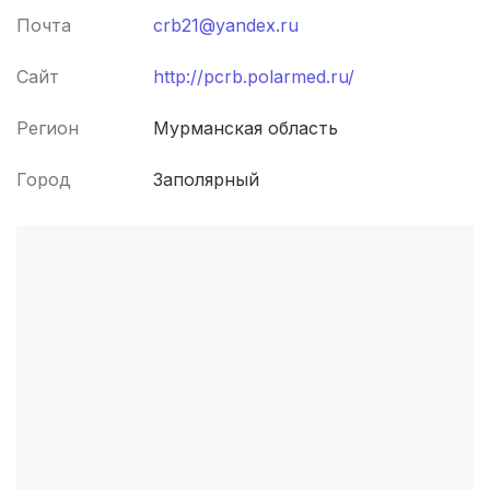
Почта
crb21@yandex.ru
Брянск
(4 роддома)
Сайт
http://pcrb.polarmed.ru/
Курск
(4 роддома)
Регион
Мурманская область
Смоленск
(4 роддома)
Город
Заполярный
Владикавказ
(4 роддома)
Чита
(4 роддома)
Кемерово
(4 роддома)
Симферополь
(4 роддома)
Набережные Челны
(3 роддома)
Оренбург
(3 роддома)