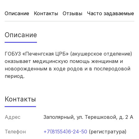
Саратов
(5 роддомов)
Описание
Контакты
Отзывы
Часто задаваемые 
Томск
(5 роддомов)
Описание
Тюмень
(5 роддомов)
Махачкала
(4 роддома)
ГОБУЗ «Печенгская ЦРБ» (акушерское отделение)
оказывает медицинскую помощь женщинам и
Киров
(4 роддома)
новорожденным в ходе родов и в послеродовой
период.
Ульяновск
(4 роддома)
Липецк
(4 роддома)
Контакты
Нижний Новгород
(4 роддома)
Адрес
Заполярный, ул. Терешковой, д. 2 А
Новокузнецк
(4 роддома)
Телефон
+7(81554)6-24-50
(регистратура)
Ижевск
(4 роддома)