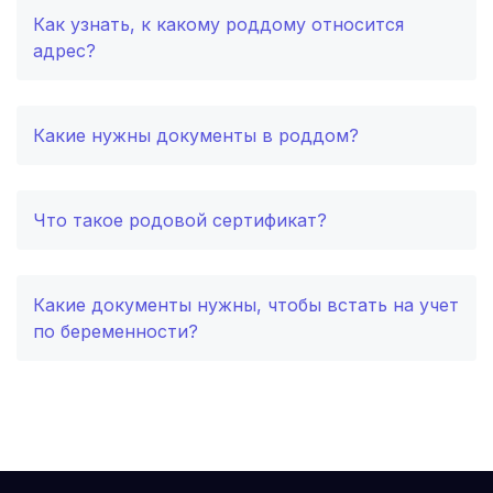
Как узнать, к какому роддому относится
Севастополь
(3 роддома)
адрес?
Астрахань
(3 роддома)
Какие нужны документы в роддом?
Таганрог
(2 роддома)
Череповец
(2 роддома)
Что такое родовой сертификат?
Белогорск
(2 роддома)
Волжский
(2 роддома)
Какие документы нужны, чтобы встать на учет
по беременности?
Озеры
(2 роддома)
Хасавюрт
(2 роддома)
Петрозаводск
(2 роддома)