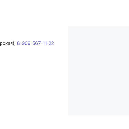
Новокузнецк
(4 роддома)
Ижевск
(4 роддома)
Брянск
(4 роддома)
рская);
8-909-567-11-22
Курск
(4 роддома)
Смоленск
(4 роддома)
Владикавказ
(4 роддома)
Чита
(4 роддома)
Кемерово
(4 роддома)
Симферополь
(4 роддома)
Махачкала
(4 роддома)