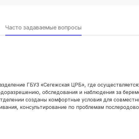
Красноярск
(6 роддомов)
Хабаровск
(6 роддомов)
Часто задаваемые вопросы
Барнаул
(6 роддомов)
Омск
(6 роддомов)
Ярославль
(6 роддомов)
Воронеж
(5 роддомов)
азделение ГБУЗ «Сегежская ЦРБ», где осуществляется
Саратов
(5 роддомов)
одоразрешению, обследования и наблюдения за бере
отделении созданы комфортные условия для совместно
Томск
(5 роддомов)
ивания, консультирование по проблемам послеродово
Тюмень
(5 роддомов)
Тверь
(5 роддомов)