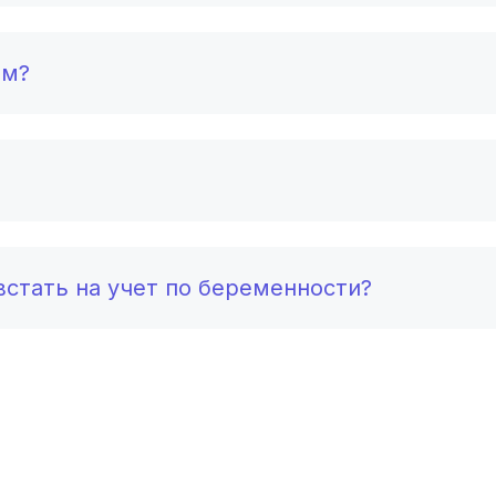
Астрахань
(3 роддома)
Набережные Челны
(3 роддома)
ом?
Оренбург
(3 роддома)
Чебоксары
(3 роддома)
Петропавловск-Камчатский
(3 роддома)
Кропоткин
(3 роддома)
стать на учет по беременности?
Пенза
(3 роддома)
Ставрополь
(3 роддома)
Калуга
(3 роддома)
Комсомольск-на-Амуре
(2 роддома)