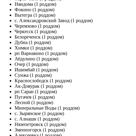
Няндома
(1 роддом)
Фокино
(1 роддом)
Вытегра
(1 роддом)
с. Александровский Завод
(1 роддом)
Черемхово
(1 роддом)
Черкесск
(1 роддом)
Белореченск
(1 роддом)
Дубна
(1 роддом)
Химки
(1 роддом)
рп Варнавино
(1 роддом)
Абдулино
(1 роддом)
Очер
(1 роддом)
Ишимбай
(1 роддом)
Сунжа
(1 роддом)
Краснослободск
(1 роддом)
Ак-Довурак
(1 роддом)
рп Сараи
(1 роддом)
Пугачев
(1 роддом)
Лесной
(1 роддом)
Минеральные Воды
(1 роддом)
с. Зырянское
(1 роддом)
с. Алнаши
(1 роддом)
Нязепетровск
(1 роддом)
Змеиногорск
(1 роддом)
Алексеевка
(1 роддом)