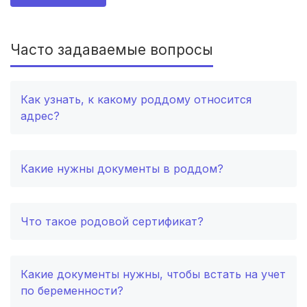
Астрахань
(3 роддома)
Набережные Челны
(3 роддома)
Часто задаваемые вопросы
Петрозаводск
(2 роддома)
Как узнать, к какому роддому относится
Благовещенск
(2 роддома)
адрес?
Иваново
(2 роддома)
Улан-Удэ
(2 роддома)
Какие нужны документы в роддом?
Котлас
(2 роддома)
Что такое родовой сертификат?
Бийск
(2 роддома)
Великий Новгород
(2 роддома)
Какие документы нужны, чтобы встать на учет
по беременности?
Комсомольск-на-Амуре
(2 роддома)