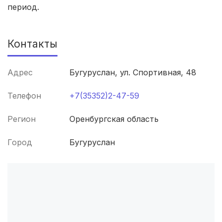
период.
Смоленск
(4 роддома)
Владикавказ
(4 роддома)
Контакты
Чита
(4 роддома)
Адрес
Бугуруслан, ул. Спортивная, 48
Кемерово
(4 роддома)
Телефон
+7(35352)2-47-59
Симферополь
(4 роддома)
Регион
Оренбургская область
Махачкала
(4 роддома)
Город
Бугуруслан
Киров
(4 роддома)
Оренбург
(3 роддома)
Чебоксары
(3 роддома)
Петропавловск-Камчатский
(3 роддома)