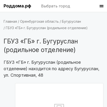
Роддома.рф
Выбрать город
Казань
(7 роддомов)
Барнаул
(6 роддомов)
Главная
Оренбургская область
Бугуруслан
ГБУЗ «ГБ» г. Бугуруслан (родильное отделение)
Омск
(6 роддомов)
ГБУЗ «ГБ» г. Бугуруслан
Ярославль
(6 роддомов)
(родильное отделение)
Владивосток
(6 роддомов)
ГБУЗ «ГБ» г. Бугуруслан (родильное
Красноярск
(6 роддомов)
отделение) находится по адресу Бугуруслан,
ул. Спортивная, 48
Хабаровск
(6 роддомов)
Воронеж
(5 роддомов)
Саратов
(5 роддомов)