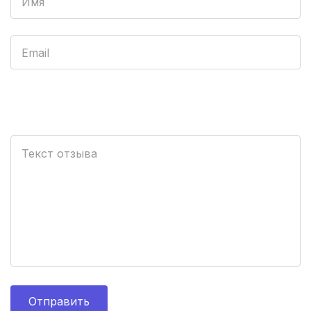
Мурманск
(3 роддома)
Владимир
(3 роддома)
Рязань
(3 роддома)
Орел
(3 роддома)
Курган
(3 роддома)
Тольятти
(3 роддома)
Тамбов
(3 роддома)
Архангельск
(3 роддома)
Севастополь
(3 роддома)
Отправить