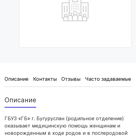
Томск
(5 роддомов)
Тюмень
(5 роддомов)
Тверь
(5 роддомов)
Ульяновск
(4 роддома)
Липецк
(4 роддома)
Нижний Новгород
(4 роддома)
Описание
Контакты
Отзывы
Часто задаваемые 
Новокузнецк
(4 роддома)
Описание
Ижевск
(4 роддома)
Брянск
(4 роддома)
ГБУЗ «ГБ» г. Бугуруслан (родильное отделение)
оказывает медицинскую помощь женщинам и
Курск
(4 роддома)
новорожденным в ходе родов и в послеродовой