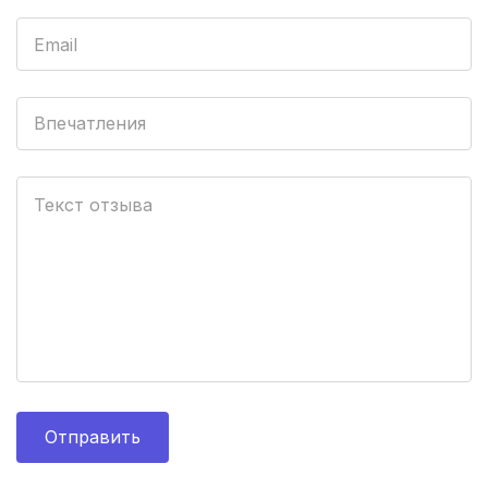
Севастополь
(3 роддома)
Астрахань
(3 роддома)
Впечатления
Набережные Челны
(3 роддома)
Оренбург
(3 роддома)
Чебоксары
(3 роддома)
Петропавловск-Камчатский
(3 роддома)
Кропоткин
(3 роддома)
Пенза
(3 роддома)
Отправить
Ставрополь
(3 роддома)