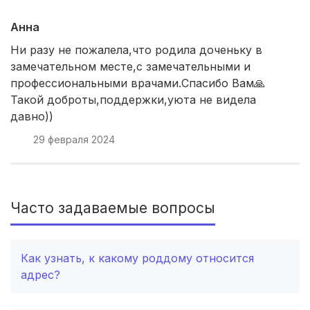
Калуга
(3 роддома)
Анна
Комсомольск-на-Амуре
(2 роддома)
Ни разу не пожалела,что родила доченьку в
замечательном месте,с замечательными и
Березники
(2 роддома)
профессиональными врачами.Спасибо Вам🙏
Такой доброты,поддержки,уюта не видела
Железногорск
(2 роддома)
давно))
Южно-Сахалинск
(2 роддома)
29 февраля 2024
Белгород
(2 роддома)
Тула
(2 роддома)
Часто задаваемые вопросы
Сургут
(2 роддома)
Как узнать, к какому роддому относится
Нижний Тагил
(2 роддома)
адрес?
Кострома
(2 роддома)