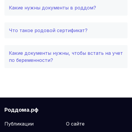
Балашиха
(2 роддома)
Какие нужны документы в роддом?
Рубцовск
(2 роддома)
Что такое родовой сертификат?
Сыктывкар
(2 роддома)
Нальчик
(2 роддома)
Какие документы нужны, чтобы встать на учет
по беременности?
Североморск
(2 роддома)
Таганрог
(2 роддома)
Череповец
(2 роддома)
Белогорск
(2 роддома)
Роддома.рф
Волжский
(2 роддома)
Публикации
О сайте
Озеры
(2 роддома)