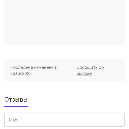
Иркутск
(3 роддома)
Калининград
(3 роддома)
Мурманск
(3 роддома)
Владимир
(3 роддома)
Рязань
(3 роддома)
Последние изменения:
Сообщить об
26.09.2023
ошибке
Орел
(3 роддома)
Курган
(3 роддома)
Отзывы
Тольятти
(3 роддома)
Тамбов
(3 роддома)
Архангельск
(3 роддома)