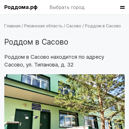
Роддома.рф
Выбрать город
Владивосток
(6 роддомов)
Красноярск
(6 роддомов)
Главная
Рязанская область
Сасово
Роддом в Сасово
Хабаровск
(6 роддомов)
Роддом в Сасово
Барнаул
(6 роддомов)
Роддом в Сасово находится по адресу
Сасово, ул. Типанова, д. 32
Омск
(6 роддомов)
Ярославль
(6 роддомов)
Воронеж
(5 роддомов)
Саратов
(5 роддомов)
Томск
(5 роддомов)