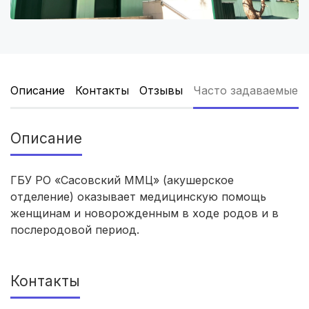
Тюмень
(5 роддомов)
Тверь
(5 роддомов)
Новокузнецк
(4 роддома)
Описание
Контакты
Отзывы
Часто задаваемые 
Ижевск
(4 роддома)
Брянск
(4 роддома)
Описание
Курск
(4 роддома)
ГБУ РО «Сасовский ММЦ» (акушерское
Смоленск
(4 роддома)
отделение) оказывает медицинскую помощь
женщинам и новорожденным в ходе родов и в
Владикавказ
(4 роддома)
послеродовой период.
Чита
(4 роддома)
Контакты
Кемерово
(4 роддома)