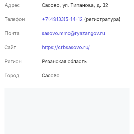
Адрес
Сасово, ул. Типанова, д. 32
Симферополь
(4 роддома)
Телефон
+7(49133)5-14-12
(регистратура)
Махачкала
(4 роддома)
Почта
sasovo.mmc@ryazangov.ru
Киров
(4 роддома)
Сайт
https://crbsasovo.ru/
Ульяновск
(4 роддома)
Липецк
(4 роддома)
Регион
Рязанская область
Нижний Новгород
(4 роддома)
Город
Сасово
Магнитогорск
(3 роддома)
Стерлитамак
(3 роддома)
Вологда
(3 роддома)
Гатчина
(3 роддома)