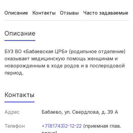
Томск
(5 роддомов)
Описание
Контакты
Отзывы
Часто задаваемые 
Тюмень
(5 роддомов)
Описание
Тверь
(5 роддомов)
Новокузнецк
(4 роддома)
БУЗ ВО «Бабаевская ЦРБ» (родильное отделение)
оказывает медицинскую помощь женщинам и
Ижевск
(4 роддома)
новорожденным в ходе родов и в послеродовой
период.
Брянск
(4 роддома)
Курск
(4 роддома)
Контакты
Смоленск
(4 роддома)
Адрес
Бабаево, ул. Свердлова, д. 39 А
Владикавказ
(4 роддома)
Телефон
+7(81743)2-12-22
(приемная глав.
Чита
(4 роддома)