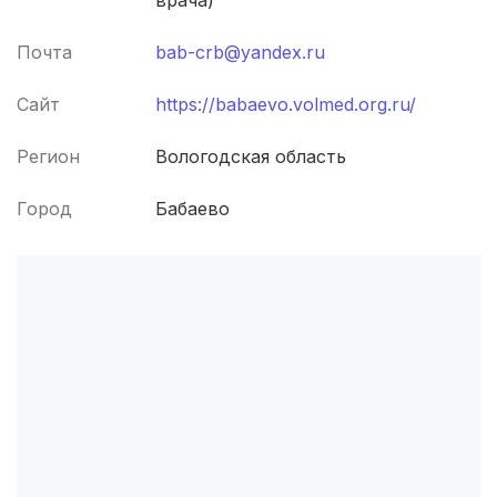
врача)
Кемерово
(4 роддома)
Почта
bab-crb@yandex.ru
Симферополь
(4 роддома)
Сайт
https://babaevo.volmed.org.ru/
Махачкала
(4 роддома)
Регион
Вологодская область
Киров
(4 роддома)
Город
Бабаево
Ульяновск
(4 роддома)
Липецк
(4 роддома)
Нижний Новгород
(4 роддома)
Магнитогорск
(3 роддома)
Стерлитамак
(3 роддома)