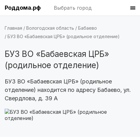
Казань
(7 роддомов)
Роддома.рф
Выбрать город
Краснодар
(7 роддомов)
Главная
Вологодская область
Бабаево
Владивосток
(6 роддомов)
БУЗ ВО «Бабаевская ЦРБ» (родильное отделение)
Красноярск
(6 роддомов)
БУЗ ВО «Бабаевская ЦРБ»
Хабаровск
(6 роддомов)
(родильное отделение)
Барнаул
(6 роддомов)
БУЗ ВО «Бабаевская ЦРБ» (родильное
отделение) находится по адресу Бабаево, ул.
Омск
(6 роддомов)
Свердлова, д. 39 А
Ярославль
(6 роддомов)
Воронеж
(5 роддомов)
Саратов
(5 роддомов)