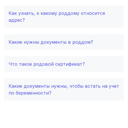
Ставрополь
(3 роддома)
Как узнать, к какому роддому относится
адрес?
Калуга
(3 роддома)
Комсомольск-на-Амуре
(2 роддома)
Какие нужны документы в роддом?
Березники
(2 роддома)
Железногорск
(2 роддома)
Что такое родовой сертификат?
Южно-Сахалинск
(2 роддома)
Какие документы нужны, чтобы встать на учет
Белгород
(2 роддома)
по беременности?
Тула
(2 роддома)
Сургут
(2 роддома)
Нижний Тагил
(2 роддома)