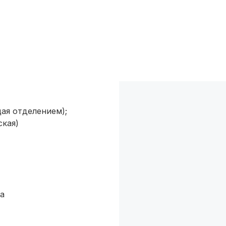
Киров
(4 роддома)
Ульяновск
(4 роддома)
Липецк
(4 роддома)
Нижний Новгород
(4 роддома)
Новокузнецк
(4 роддома)
ая отделением);
кая)
Ижевск
(4 роддома)
Брянск
(4 роддома)
Курск
(4 роддома)
а
Смоленск
(4 роддома)
Владикавказ
(4 роддома)