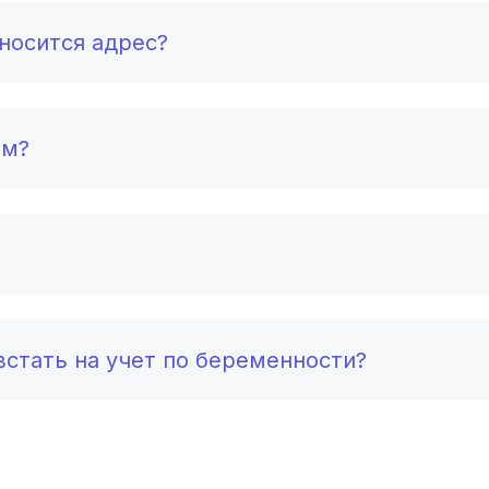
Владимир
(3 роддома)
тносится адрес?
Рязань
(3 роддома)
Орел
(3 роддома)
ом?
Курган
(3 роддома)
Тольятти
(3 роддома)
Тамбов
(3 роддома)
Архангельск
(3 роддома)
стать на учет по беременности?
Севастополь
(3 роддома)
Астрахань
(3 роддома)
Белогорск
(2 роддома)