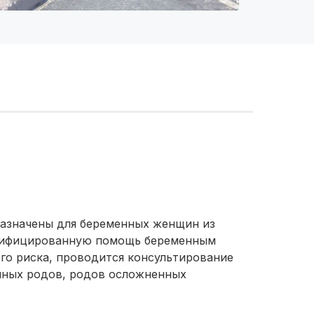
назначены для беременных женщин из
алифицированную помощь беременным
ого риска, проводится консультирование
нных родов, родов осложненных