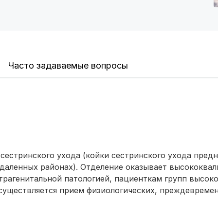
Омск
(6 роддомов)
Ярославль
(6 роддомов)
Владивосток
(6 роддомов)
Часто задаваемые вопросы
Красноярск
(6 роддомов)
Хабаровск
(6 роддомов)
Воронеж
(5 роддомов)
Саратов
(5 роддомов)
 сестринского ухода (койки сестринского ухода пред
Томск
(5 роддомов)
тдаленных районах). Отделение оказывает высококв
трагенитальной патологией, пациенткам групп высок
Тюмень
(5 роддомов)
Осуществляется прием физиологических, преждевреме
Тверь
(5 роддомов)