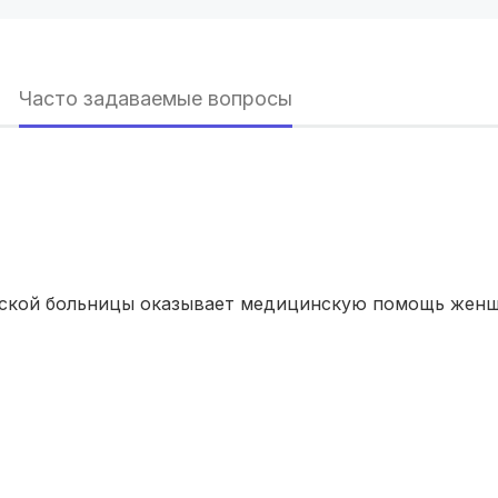
Хабаровск
(6 роддомов)
Барнаул
(6 роддомов)
Часто задаваемые вопросы
Омск
(6 роддомов)
Ярославль
(6 роддомов)
Владивосток
(6 роддомов)
Тюмень
(5 роддомов)
ской больницы оказывает медицинскую помощь женщ
Тверь
(5 роддомов)
Воронеж
(5 роддомов)
Саратов
(5 роддомов)
Томск
(5 роддомов)