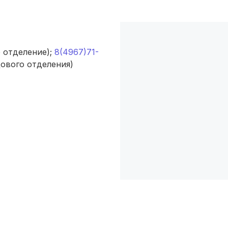
Симферополь
(4 роддома)
Махачкала
(4 роддома)
 отделение);
8(4967)71-
Киров
(4 роддома)
ового отделения)
Ульяновск
(4 роддома)
Липецк
(4 роддома)
Нижний Новгород
(4 роддома)
Новокузнецк
(4 роддома)
Ижевск
(4 роддома)
Брянск
(4 роддома)
Курск
(4 роддома)