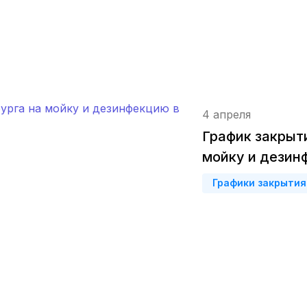
Курск
(4 роддома)
Смоленск
(4 роддома)
Владикавказ
(4 роддома)
Чита
(4 роддома)
4 апреля
Кемерово
(4 роддома)
График закрыт
мойку и дезин
Симферополь
(4 роддома)
Графики закрытия
Махачкала
(4 роддома)
Киров
(4 роддома)
Ульяновск
(4 роддома)
Липецк
(4 роддома)