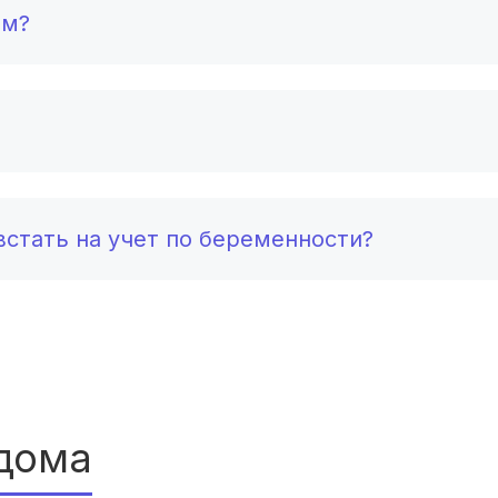
Железногорск
(2 роддома)
ом?
Южно-Сахалинск
(2 роддома)
Белгород
(2 роддома)
Тула
(2 роддома)
Сургут
(2 роддома)
стать на учет по беременности?
Нижний Тагил
(2 роддома)
Кострома
(2 роддома)
Балашиха
(2 роддома)
Рубцовск
(2 роддома)
дома
Сыктывкар
(2 роддома)