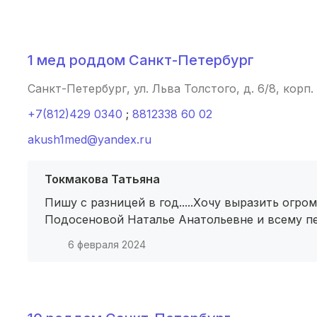
Нальчик
(2 роддома)
Североморск
(2 роддома)
1 мед роддом Санкт-Петербург
Таганрог
(2 роддома)
Санкт-Петербург, ул. Льва Толстого, д. 6/8, корп
Череповец
(2 роддома)
+7(812)429 0340
;
8812338 60 02
akush1med@yandex.ru
Белогорск
(2 роддома)
Волжский
(2 роддома)
Токмакова Татьяна
Пишу с разницей в год.....Хочу выразить огр
Озеры
(2 роддома)
Подосеновой Наталье Анатольевне и всему перс
Хасавюрт
(2 роддома)
6 февраля 2024
Петрозаводск
(2 роддома)
Благовещенск
(2 роддома)