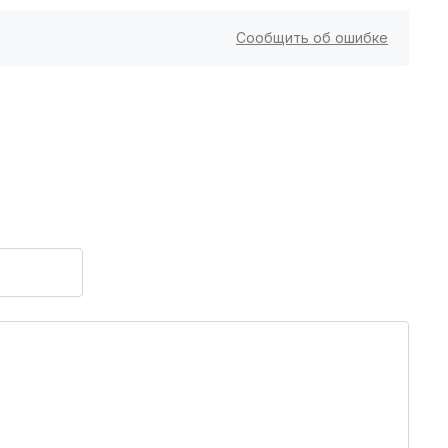
Владимир
(3 роддома)
Сообщить об ошибке
Рязань
(3 роддома)
Орел
(3 роддома)
Курган
(3 роддома)
Тольятти
(3 роддома)
Тамбов
(3 роддома)
Архангельск
(3 роддома)
Севастополь
(3 роддома)
Астрахань
(3 роддома)
Набережные Челны
(3 роддома)