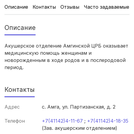
Описание
Контакты
Отзывы
Часто задаваемые 
Томск
(5 роддомов)
Тюмень
(5 роддомов)
Описание
Тверь
(5 роддомов)
Акушерское отделение Амгинской ЦРБ оказывает
Новокузнецк
(4 роддома)
медицинскую помощь женщинам и
новорожденным в ходе родов и в послеродовой
Ижевск
(4 роддома)
период.
Брянск
(4 роддома)
Контакты
Курск
(4 роддома)
Смоленск
(4 роддома)
Адрес
с. Амга, ул. Партизанская, д. 2
Владикавказ
(4 роддома)
Телефон
+7(41142)4-11-67
;
+7(41142)4-18-35
(Зав. акушерским отделением)
Чита
(4 роддома)