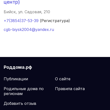
центр)
Нижний Тагил
(2 роддома)
Бийск, ул. Садовая, 210
+7(3854)37-53-39
(Регистратура)
Кострома
(2 роддома)
cgb-biysk2004@yandex.ru
Балашиха
(2 роддома)
Рубцовск
(2 роддома)
Сыктывкар
(2 роддома)
Нальчик
(2 роддома)
Роддома.рф
Североморск
(2 роддома)
Публикации
О сайте
Родильные дома по
Правила сайта
Таганрог
(2 роддома)
регионам
Череповец
(2 роддома)
Добавить отзыв