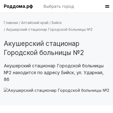
Краснодар
(7 роддомов)
Роддома.рф
Выбрать город
Владивосток
(6 роддомов)
Главная
Алтайский край
Бийск
Красноярск
(6 роддомов)
Акушерский стационар Городской больницы №2
Хабаровск
(6 роддомов)
Акушерский стационар
Барнаул
(6 роддомов)
Городской больницы №2
Омск
(6 роддомов)
Акушерский стационар Городской больницы
№2 находится по адресу Бийск, ул. Ударная,
Ярославль
(6 роддомов)
86
Воронеж
(5 роддомов)
Саратов
(5 роддомов)
Томск
(5 роддомов)