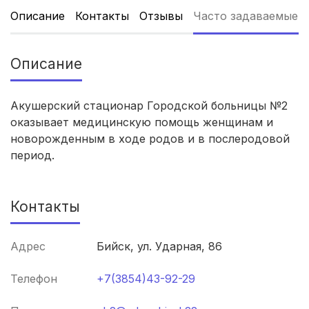
Описание
Контакты
Отзывы
Часто задаваемые 
Тюмень
(5 роддомов)
Тверь
(5 роддомов)
Описание
Новокузнецк
(4 роддома)
Акушерский стационар Городской больницы №2
Ижевск
(4 роддома)
оказывает медицинскую помощь женщинам и
новорожденным в ходе родов и в послеродовой
Брянск
(4 роддома)
период.
Курск
(4 роддома)
Контакты
Смоленск
(4 роддома)
Владикавказ
(4 роддома)
Адрес
Бийск, ул. Ударная, 86
Чита
(4 роддома)
Телефон
+7(3854)43-92-29
Кемерово
(4 роддома)