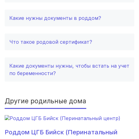
Пенза
(3 роддома)
Какие нужны документы в роддом?
Бийск
(2 роддома)
Великий Новгород
(2 роддома)
Что такое родовой сертификат?
Комсомольск-на-Амуре
(2 роддома)
Какие документы нужны, чтобы встать на учет
Березники
(2 роддома)
по беременности?
Железногорск
(2 роддома)
Южно-Сахалинск
(2 роддома)
Другие родильные дома
Белгород
(2 роддома)
Тула
(2 роддома)
Роддом ЦГБ Бийск (Перинатальный
Сургут
(2 роддома)