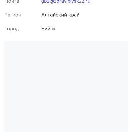
Почта
gb2@zdrav.biysk22.ru
Симферополь
(4 роддома)
Регион
Алтайский край
Махачкала
(4 роддома)
Город
Бийск
Киров
(4 роддома)
Ульяновск
(4 роддома)
Липецк
(4 роддома)
Нижний Новгород
(4 роддома)
Ставрополь
(3 роддома)
Калуга
(3 роддома)
Магнитогорск
(3 роддома)