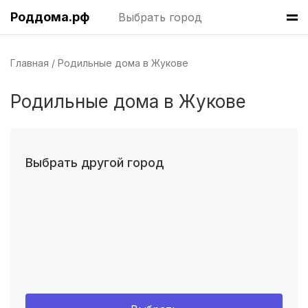
Уфа
(8 роддомов)
Роддома.рф
Выбрать город
Волгоград
(8 роддомов)
Челябинск
(7 роддомов)
Главная
Родильные дома в Жукове
Пермь
(7 роддомов)
Родильные дома в Жукове
Казань
(7 роддомов)
Краснодар
(7 роддомов)
Выбрать другой город
Омск
(6 роддомов)
Ярославль
(6 роддомов)
Владивосток
(6 роддомов)
Красноярск
(6 роддомов)