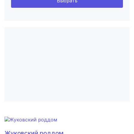
Выбрать
Хабаровск
(6 роддомов)
Барнаул
(6 роддомов)
Воронеж
(5 роддомов)
Саратов
(5 роддомов)
Томск
(5 роддомов)
Тюмень
(5 роддомов)
Тверь
(5 роддомов)
Липецк
(4 роддома)
Нижний Новгород
(4 роддома)
Новокузнецк
(4 роддома)
Жуковский роддом