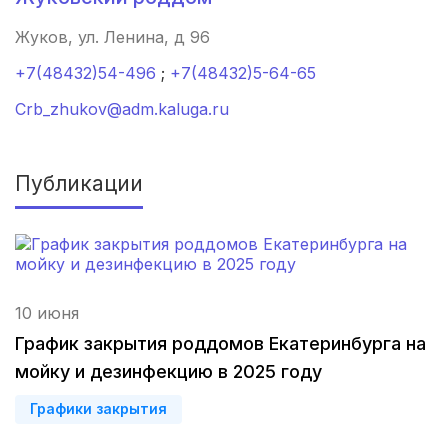
Ижевск
(4 роддома)
Жуков, ул. Ленина, д 96
Брянск
(4 роддома)
+7(48432)54-496
;
+7(48432)5-64-65
Crb_zhukov@adm.kaluga.ru
Курск
(4 роддома)
Смоленск
(4 роддома)
Публикации
Владикавказ
(4 роддома)
Чита
(4 роддома)
Кемерово
(4 роддома)
10 июня
График закрытия роддомов Екатеринбурга на
Симферополь
(4 роддома)
мойку и дезинфекцию в 2025 году
Махачкала
(4 роддома)
Графики закрытия
Киров
(4 роддома)