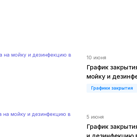
Тверь
(5 роддомов)
Воронеж
(5 роддомов)
Чита
(4 роддома)
Кемерово
(4 роддома)
10 июня
Симферополь
(4 роддома)
График закрыти
мойку и дезинф
Махачкала
(4 роддома)
Графики закрытия
Киров
(4 роддома)
Ульяновск
(4 роддома)
5 июня
Липецк
(4 роддома)
График закрыти
и дезинфекцию 
Нижний Новгород
(4 роддома)