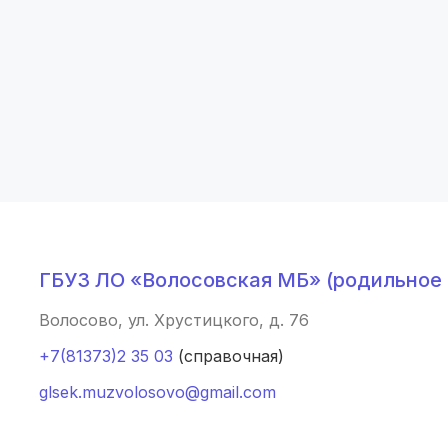
Челябинск
(7 роддомов)
Красноярск
(6 роддомов)
Хабаровск
(6 роддомов)
Барнаул
(6 роддомов)
Омск
(6 роддомов)
Ярославль
(6 роддомов)
ГБУЗ ЛО «Волосовская МБ» (родильное
Владивосток
(6 роддомов)
Волосово, ул. Хрустицкого, д. 76
Саратов
(5 роддомов)
+7(81373)2 35 03
(справочная)
Томск
(5 роддомов)
glsek.muzvolosovo@gmail.com
Тюмень
(5 роддомов)