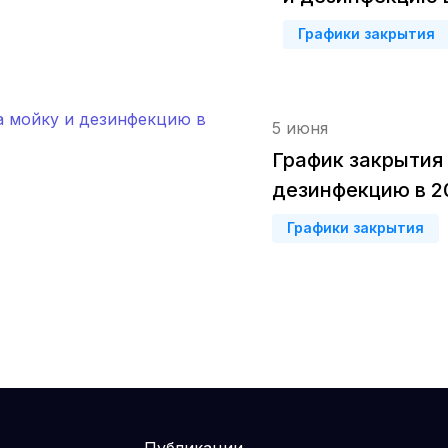
Графики закрытия
Новокузнецк
(4 роддома)
Ижевск
(4 роддома)
5 июня
Брянск
(4 роддома)
График закрытия
Курск
(4 роддома)
дезинфекцию в 2
Смоленск
(4 роддома)
Графики закрытия
Владикавказ
(4 роддома)
Иркутск
(3 роддома)
Калининград
(3 роддома)
Мурманск
(3 роддома)