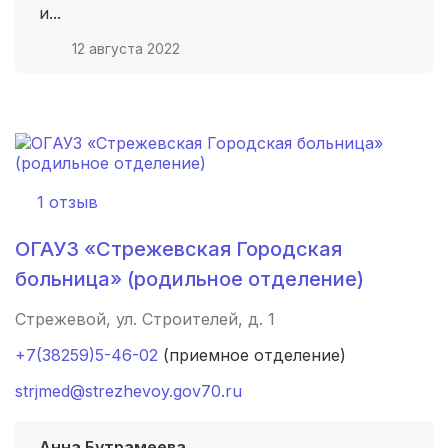
и...
Вологда
(3 роддома)
12 августа 2022
Гатчина
(3 роддома)
Иркутск
(3 роддома)
Калининград
(3 роддома)
1 отзыв
Мурманск
(3 роддома)
ОГАУЗ «Стрежевская Городская
Владимир
(3 роддома)
больница» (родильное отделение)
Рязань
(3 роддома)
Стрежевой, ул. Строителей, д. 1
+7(38259)5-46-02
(приемное отделение)
Орел
(3 роддома)
strjmed@strezhevoy.gov70.ru
Курган
(3 роддома)
Анна Бутрамеева