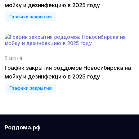
мойку и дезинфекцию в 2025 году
Куртамыш
(1 роддом)
Графики закрытия
Данков
(1 роддом)
Одинцово
(1 роддом)
Болотное
(1 роддом)
5 июня
Каменка
(1 роддом)
График закрытия роддомов Новосибирска на
мойку и дезинфекцию в 2025 году
Партизанск
(1 роддом)
Графики закрытия
Закаменск
(1 роддом)
Усинск
(1 роддом)
Альметьевск
(1 роддом)
Роддома.рф
Каменск-Шахтинский
(1 роддом)