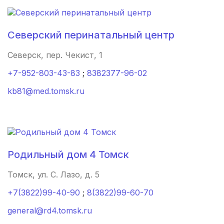
Хасавюрт
(2 роддома)
Петрозаводск
(2 роддома)
Северский перинатальный центр
Благовещенск
(2 роддома)
Северск, пер. Чекист, 1
+7-952-803-43-83
;
8382377-96-02
Иваново
(2 роддома)
kb81@med.tomsk.ru
Улан-Удэ
(2 роддома)
Котлас
(2 роддома)
Бийск
(2 роддома)
Родильный дом 4 Томск
Великий Новгород
(2 роддома)
Томск, ул. С. Лазо, д. 5
Комсомольск-на-Амуре
(2 роддома)
+7(3822)99-40-90
;
8(3822)99-60-70
general@rd4.tomsk.ru
Березники
(2 роддома)