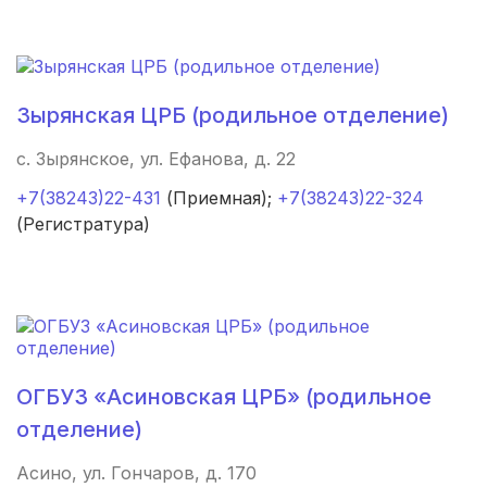
Гороховец
(1 роддом)
Сокол
(1 роддом)
Зырянская ЦРБ (родильное отделение)
Шилка
(1 роддом)
с. Зырянское, ул. Ефанова, д. 22
Киселевск
(1 роддом)
+7(38243)22-431
(Приемная);
+7(38243)22-324
(Регистратура)
Ейск
(1 роддом)
Лодейное Поле
(1 роддом)
Клин
(1 роддом)
Электрогорск
(1 роддом)
ОГБУЗ «Асиновская ЦРБ» (родильное
отделение)
Урень
(1 роддом)
Асино, ул. Гончаров, д. 170