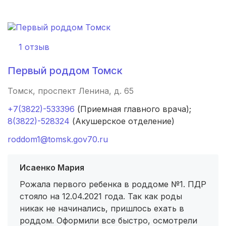
Набережные Челны
(3 роддома)
Оренбург
(3 роддома)
1 отзыв
Чебоксары
(3 роддома)
Первый роддом Томск
Петропавловск-Камчатский
(3 роддома)
Томск, проспект Ленина, д. 65
Кропоткин
(3 роддома)
+7(3822)-533396
(Приемная главного врача);
8(3822)-528324
(Акушерское отделение)
Пенза
(3 роддома)
roddom1@tomsk.gov70.ru
Ставрополь
(3 роддома)
Исаенко Мария
Калуга
(3 роддома)
Рожала первого ребенка в роддоме №1. ПДР
стояло на 12.04.2021 года. Так как роды
Магнитогорск
(3 роддома)
никак не начинались, пришлось ехать в
Стерлитамак
(3 роддома)
роддом. Оформили все быстро, осмотрели