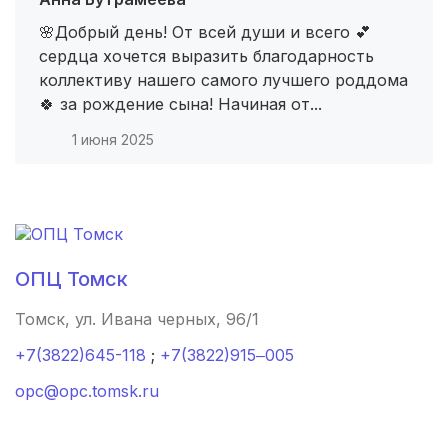
Тольятти
(3 роддома)
🌸Добрый день! От всей души и всего 💕
Тамбов
(3 роддома)
сердца хочется выразить благодарность
коллективу нашего самого лучшего роддома
Архангельск
(3 роддома)
🍀 за рождение сына! Начиная от...
Нальчик
(2 роддома)
1 июня 2025
Североморск
(2 роддома)
Таганрог
(2 роддома)
Череповец
(2 роддома)
ОПЦ Томск
Томск, ул. Ивана черных, 96/1
Белогорск
(2 роддома)
+7(3822)645-118
;
+7(3822)915‒005
Волжский
(2 роддома)
opc@opc.tomsk.ru
Озеры
(2 роддома)