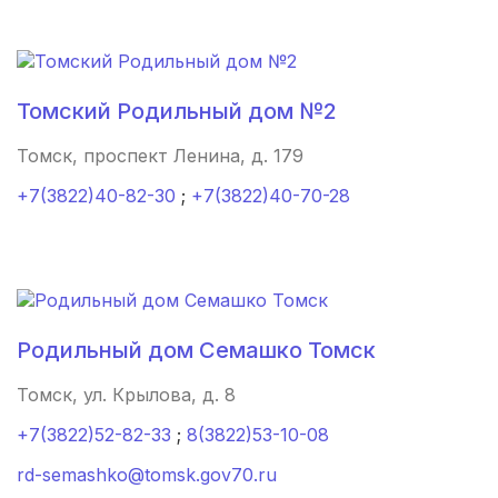
Железногорск
(2 роддома)
Южно-Сахалинск
(2 роддома)
Томский Родильный дом №2
Белгород
(2 роддома)
Томск, проспект Ленина, д. 179
Тула
(2 роддома)
+7(3822)40-82-30
;
+7(3822)40-70-28
Сургут
(2 роддома)
Нижний Тагил
(2 роддома)
Кострома
(2 роддома)
Родильный дом Семашко Томск
Балашиха
(2 роддома)
Томск, ул. Крылова, д. 8
+7(3822)52-82-33
;
8(3822)53-10-08
Рубцовск
(2 роддома)
rd-semashko@tomsk.gov70.ru
Сыктывкар
(2 роддома)