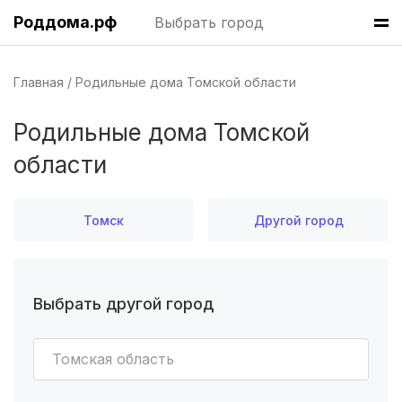
Роддома.рф
Выбрать город
Саратов
(5 роддомов)
Томск
(5 роддомов)
Главная
Родильные дома Томской области
Тюмень
(5 роддомов)
Родильные дома Томской
области
Махачкала
(4 роддома)
Киров
(4 роддома)
Томск
Другой город
Ульяновск
(4 роддома)
Липецк
(4 роддома)
Выбрать другой город
Нижний Новгород
(4 роддома)
Томская область
Новокузнецк
(4 роддома)