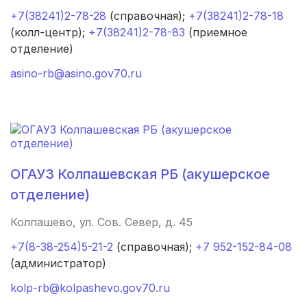
Кувандык
(1 роддом)
+7(38241)2-78-28
(справочная);
+7(38241)2-78-18
(колл-центр);
+7(38241)2-78-83
(приемное
Соликамск
(1 роддом)
отделение)
Октябрьский
(1 роддом)
asino-rb@asino.gov70.ru
Костомукша
(1 роддом)
Нерюнгри
(1 роддом)
Абакан
(1 роддом)
ОГАУЗ Колпашевская РБ (акушерское
Скопин
(1 роддом)
отделение)
Колпашево, ул. Сов. Север, д. 45
Энгельс
(1 роддом)
+7(8-38-254)5-21-2
(справочная);
+7 952-152-84-08
Новая Ляля
(1 роддом)
(администратор)
Новоалександровск
(1 роддом)
kolp-rb@kolpashevo.gov70.ru