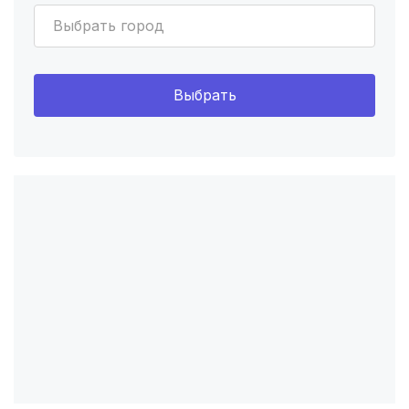
Ижевск
(4 роддома)
Выбрать город
Брянск
(4 роддома)
Курск
(4 роддома)
Выбрать
Смоленск
(4 роддома)
Владикавказ
(4 роддома)
Чита
(4 роддома)
Кемерово
(4 роддома)
Симферополь
(4 роддома)
Севастополь
(3 роддома)
Астрахань
(3 роддома)