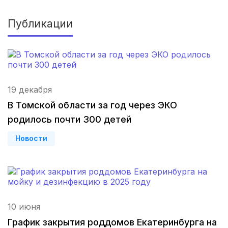
Алексин
(1 роддом)
Публикации
Инза
(1 роддом)
Снежинск
(1 роддом)
с. Славгородское
(1 роддом)
19 декабря
Губкин
(1 роддом)
В Томской области за год через ЭКО
родилось почти 300 детей
Павловск
(1 роддом)
Новости
Южа
(1 роддом)
Черняховск
(1 роддом)
Вятские Поляны
(1 роддом)
10 июня
Приморско-Ахтарск
(1 роддом)
График закрытия роддомов Екатеринбурга на