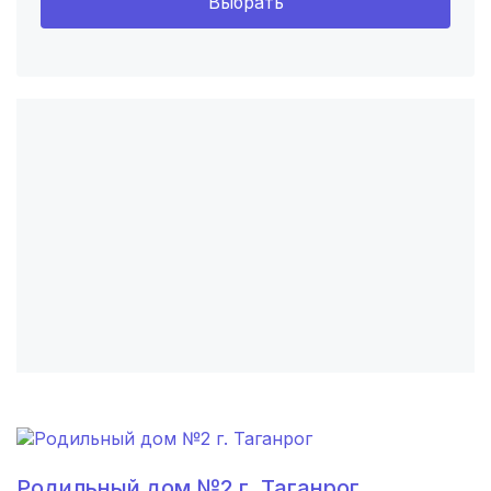
Выбрать
Барнаул
(6 роддомов)
Воронеж
(5 роддомов)
Саратов
(5 роддомов)
Томск
(5 роддомов)
Тюмень
(5 роддомов)
Тверь
(5 роддомов)
Липецк
(4 роддома)
Нижний Новгород
(4 роддома)
Новокузнецк
(4 роддома)
Ижевск
(4 роддома)
Родильный дом №2 г. Таганрог