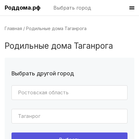
Волгоград
(8 роддомов)
Роддома.рф
Выбрать город
Челябинск
(7 роддомов)
Главная
Родильные дома Таганрога
Пермь
(7 роддомов)
Казань
(7 роддомов)
Родильные дома Таганрога
Краснодар
(7 роддомов)
Омск
(6 роддомов)
Выбрать другой город
Ярославль
(6 роддомов)
Ростовская область
Владивосток
(6 роддомов)
Красноярск
(6 роддомов)
Таганрог
Хабаровск
(6 роддомов)