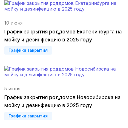
Пенза
(3 роддома)
10 июня
Ставрополь
(3 роддома)
График закрытия роддомов Екатеринбурга на
Калуга
(3 роддома)
мойку и дезинфекцию в 2025 году
Графики закрытия
Магнитогорск
(3 роддома)
Стерлитамак
(3 роддома)
Вологда
(3 роддома)
5 июня
Гатчина
(3 роддома)
График закрытия роддомов Новосибирска на
Иркутск
(3 роддома)
мойку и дезинфекцию в 2025 году
Графики закрытия
Калининград
(3 роддома)