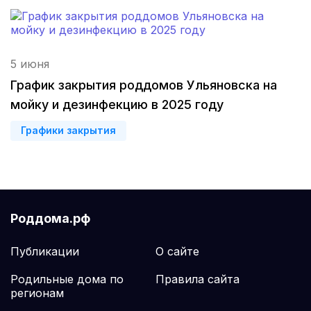
Мурманск
(3 роддома)
Владимир
(3 роддома)
5 июня
Рязань
(3 роддома)
График закрытия роддомов Ульяновска на
Орел
(3 роддома)
мойку и дезинфекцию в 2025 году
Графики закрытия
Курган
(3 роддома)
Тольятти
(3 роддома)
Тамбов
(3 роддома)
Роддома.рф
Архангельск
(3 роддома)
Публикации
О сайте
Севастополь
(3 роддома)
Родильные дома по
Правила сайта
Астрахань
(3 роддома)
регионам