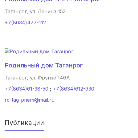
Брянск
(4 роддома)
Таганрог, ул. Ленина 153
+7(8634)477-112
Курск
(4 роддома)
Смоленск
(4 роддома)
Владикавказ
(4 роддома)
Родильный дом Таганрог
Чита
(4 роддома)
Таганрог, ул. Фрунзе 146А
Кемерово
(4 роддома)
+7(8634)61-38-50
;
+7(8634)612-930
Симферополь
(4 роддома)
rd-tag-priem@mail.ru
Махачкала
(4 роддома)
Киров
(4 роддома)
Публикации
Ульяновск
(4 роддома)