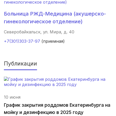
Махачкала
(4 роддома)
Больница РЖД-Медицина (акушерско-
Киров
(4 роддома)
гинекологическое отделение)
Ульяновск
(4 роддома)
Северобайкальск, ул. Мира, д. 40
Липецк
(4 роддома)
+7(301)303-37-97
(приемная)
Нижний Новгород
(4 роддома)
Новокузнецк
(4 роддома)
Публикации
Ижевск
(4 роддома)
Брянск
(4 роддома)
10 июня
Курск
(4 роддома)
График закрытия роддомов Екатеринбурга на
Смоленск
(4 роддома)
мойку и дезинфекцию в 2025 году