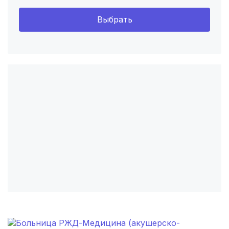
Выбрать
Владивосток
(6 роддомов)
Саратов
(5 роддомов)
Томск
(5 роддомов)
Тюмень
(5 роддомов)
Тверь
(5 роддомов)
Воронеж
(5 роддомов)
Чита
(4 роддома)
Кемерово
(4 роддома)
Симферополь
(4 роддома)