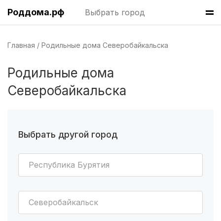
Роддома.рф
Выбрать город
Уфа
(8 роддомов)
Краснодар
(7 роддомов)
Главная
Родильные дома Северобайкальска
Челябинск
(7 роддомов)
Родильные дома
Пермь
(7 роддомов)
Северобайкальска
Казань
(7 роддомов)
Красноярск
(6 роддомов)
Выбрать другой город
Хабаровск
(6 роддомов)
Республика Бурятия
Барнаул
(6 роддомов)
Омск
(6 роддомов)
Северобайкальск
Ярославль
(6 роддомов)