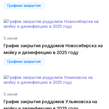
Владикавказ
(4 роддома)
Графики закрытия
Владимир
(3 роддома)
Рязань
(3 роддома)
5 июня
Орел
(3 роддома)
График закрытия роддомов Новосибирска на
Курган
(3 роддома)
мойку и дезинфекцию в 2025 году
Тольятти
(3 роддома)
Графики закрытия
Тамбов
(3 роддома)
Архангельск
(3 роддома)
5 июня
Севастополь
(3 роддома)
График закрытия роддомов Ульяновска на
Астрахань
(3 роддома)
мойку и дезинфекцию в 2025 году