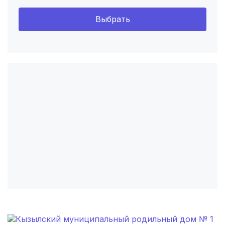
Томск
(5 роддомов)
Выбрать
Тюмень
(5 роддомов)
Тверь
(5 роддомов)
Воронеж
(5 роддомов)
Владикавказ
(4 роддома)
Чита
(4 роддома)
Кемерово
(4 роддома)
Симферополь
(4 роддома)
Махачкала
(4 роддома)
Киров
(4 роддома)