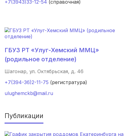
+7(3943)33-12-54
(справочная)
Калининград
(3 роддома)
Мурманск
(3 роддома)
Рязань
(3 роддома)
ГБУЗ РТ «Улуг-Хемский ММЦ»
Владимир
(3 роддома)
(родильное отделение)
Орел
(3 роддома)
Шагонар, ул. Октябрьская, д. 46
+7(394-36)2-11-75
(регистратура)
Тольятти
(3 роддома)
ulughemckb@mail.ru
Тамбов
(3 роддома)
Курган
(3 роддома)
Публикации
Архангельск
(3 роддома)