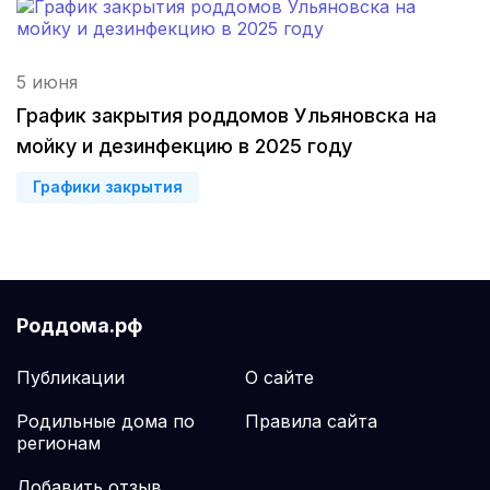
Магнитогорск
(3 роддома)
Стерлитамак
(3 роддома)
5 июня
График закрытия роддомов Ульяновска на
Вологда
(3 роддома)
мойку и дезинфекцию в 2025 году
Железногорск
(2 роддома)
Графики закрытия
Южно-Сахалинск
(2 роддома)
Тула
(2 роддома)
Роддома.рф
Белгород
(2 роддома)
Публикации
Сургут
(2 роддома)
О сайте
Родильные дома по
Правила сайта
Нижний Тагил
(2 роддома)
регионам
Кострома
(2 роддома)
Добавить отзыв