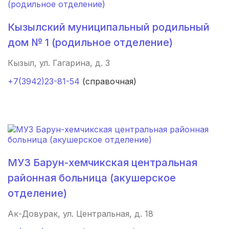
Ульяновск
(4 роддома)
Кызылский муниципальный родильный
Липецк
(4 роддома)
дом № 1 (родильное отделение)
Кызыл, ул. Гагарина, д. 3
Нижний Новгород
(4 роддома)
+7(3942)23-81-54
(справочная)
Новокузнецк
(4 роддома)
Ижевск
(4 роддома)
Смоленск
(4 роддома)
Брянск
(4 роддома)
МУЗ Барун-хемчикская центральная
районная больница (акушерское
Курск
(4 роддома)
отделение)
Гатчина
(3 роддома)
Ак-Довурак, ул. Центральная, д. 18
Иркутск
(3 роддома)