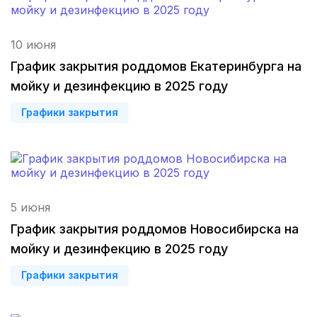
Севастополь
(3 роддома)
Астрахань
(3 роддома)
10 июня
График закрытия роддомов Екатеринбурга на
Набережные Челны
(3 роддома)
мойку и дезинфекцию в 2025 году
Оренбург
(3 роддома)
Графики закрытия
Чебоксары
(3 роддома)
Петропавловск-Камчатский
(3 роддома)
Кропоткин
(3 роддома)
5 июня
График закрытия роддомов Новосибирска на
Пенза
(3 роддома)
мойку и дезинфекцию в 2025 году
Ставрополь
(3 роддома)
Графики закрытия
Калуга
(3 роддома)