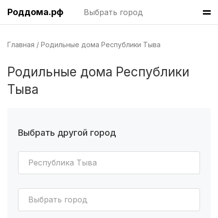
Казань
(7 роддомов)
Роддома.рф
Выбрать город
Краснодар
(7 роддомов)
Главная
Родильные дома Республики Тыва
Челябинск
(7 роддомов)
Родильные дома Республики
Владивосток
(6 роддомов)
Тыва
Красноярск
(6 роддомов)
Хабаровск
(6 роддомов)
Выбрать другой город
Барнаул
(6 роддомов)
Омск
(6 роддомов)
Республика Тыва
Ярославль
(6 роддомов)
Выбрать город
Саратов
(5 роддомов)