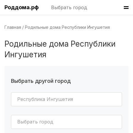
Роддома.рф
Выбрать город
Казань
(7 роддомов)
Краснодар
(7 роддомов)
Главная
Родильные дома Республики Ингушетия
Омск
(6 роддомов)
Родильные дома Республики
Ярославль
(6 роддомов)
Ингушетия
Владивосток
(6 роддомов)
Красноярск
(6 роддомов)
Выбрать другой город
Хабаровск
(6 роддомов)
Республика Ингушетия
Барнаул
(6 роддомов)
Воронеж
(5 роддомов)
Выбрать город
Саратов
(5 роддомов)