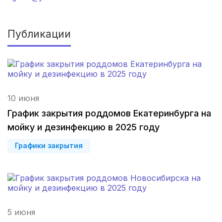
Орел
(3 роддома)
Публикации
Курган
(3 роддома)
Тольятти
(3 роддома)
Тамбов
(3 роддома)
10 июня
Архангельск
(3 роддома)
График закрытия роддомов Екатеринбурга на
мойку и дезинфекцию в 2025 году
Севастополь
(3 роддома)
Графики закрытия
Астрахань
(3 роддома)
Набережные Челны
(3 роддома)
Оренбург
(3 роддома)
5 июня
Чебоксары
(3 роддома)