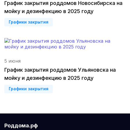
График закрытия роддомов Новосибирска на
мойку и дезинфекцию в 2025 году
Петропавловск-Камчатский
(3 роддома)
Графики закрытия
Кропоткин
(3 роддома)
Улан-Удэ
(2 роддома)
Котлас
(2 роддома)
5 июня
Бийск
(2 роддома)
График закрытия роддомов Ульяновска на
мойку и дезинфекцию в 2025 году
Великий Новгород
(2 роддома)
Графики закрытия
Комсомольск-на-Амуре
(2 роддома)
Березники
(2 роддома)
Железногорск
(2 роддома)
Роддома.рф