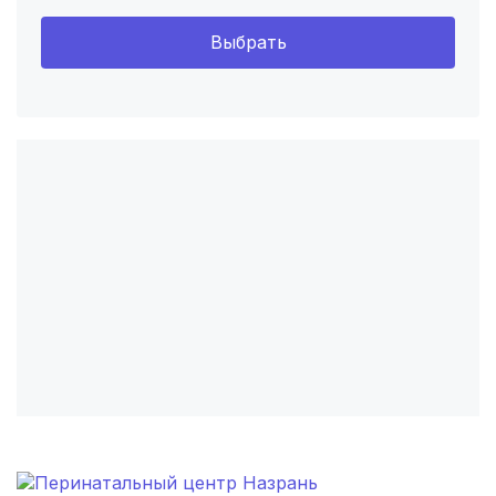
Выбрать
Томск
(5 роддомов)
Тюмень
(5 роддомов)
Тверь
(5 роддомов)
Липецк
(4 роддома)
Нижний Новгород
(4 роддома)
Новокузнецк
(4 роддома)
Ижевск
(4 роддома)
Брянск
(4 роддома)
Курск
(4 роддома)