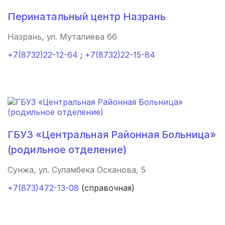
Смоленск
(4 роддома)
Перинатальный центр Назрань
Владикавказ
(4 роддома)
Назрань, ул. Муталиева 66
Чита
(4 роддома)
+7(8732)22-12-64
;
+7(8732)22-15-84
Кемерово
(4 роддома)
Симферополь
(4 роддома)
Махачкала
(4 роддома)
ГБУЗ «Центральная Районная Больница»
Киров
(4 роддома)
(родильное отделение)
Ульяновск
(4 роддома)
Сунжа, ул. Суламбека Осканова, 5
+7(873)472-13-08
Пенза
(3 роддома)
(справочная)
Ставрополь
(3 роддома)