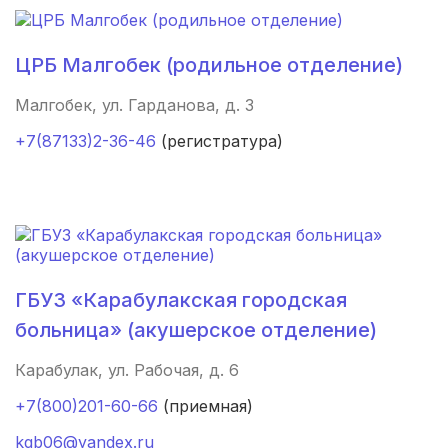
Калуга
(3 роддома)
ЦРБ Малгобек (родильное отделение)
Магнитогорск
(3 роддома)
Малгобек, ул. Гарданова, д. 3
Стерлитамак
(3 роддома)
+7(87133)2-36-46
(регистратура)
Вологда
(3 роддома)
Гатчина
(3 роддома)
Иркутск
(3 роддома)
Калининград
(3 роддома)
ГБУЗ «Карабулакская городская
больница» (акушерское отделение)
Мурманск
(3 роддома)
Карабулак, ул. Рабочая, д. 6
Владимир
(3 роддома)
+7(800)201-60-66
(приемная)
Рязань
(3 роддома)
kgb06@yandex.ru