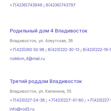
+7(4236)743946
;
8(4236)743797
Кемерово
(4 роддома)
Симферополь
(4 роддома)
Махачкала
(4 роддома)
Родильный дом 4 Владивосток
Киров
(4 роддома)
Владивосток, ул. Алеутская, 38
+7(423)260 50 98
;
8(423)222-30-13
;
8(423)222-16-
Ульяновск
(4 роддома)
roddom_4@mail.ru
Липецк
(4 роддома)
Нижний Новгород
(4 роддома)
Третий роддом Владивосток
Новокузнецк
(4 роддома)
Владивосток, ул. Калинина, 55
Ижевск
(4 роддома)
+7(423)227-24-36
;
+7(423)227-41-80
;
+7(423)227-
Курск
(4 роддома)
info@rod3.ru