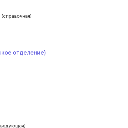
(справочная)
ское отделение)
аведующая)