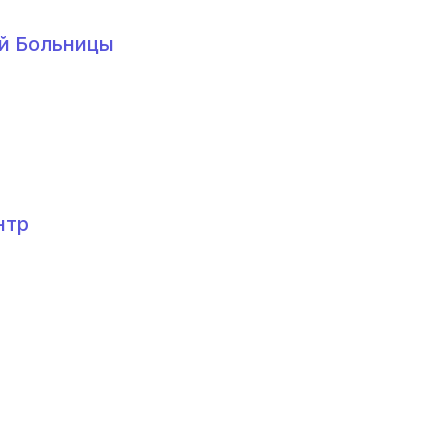
й Больницы
нтр