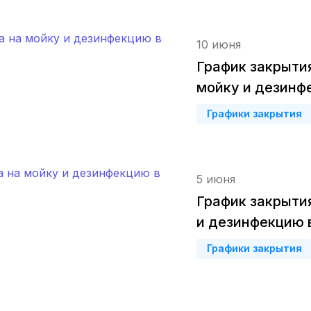
Череповец
(2 роддома)
10 июня
Волжский
(2 роддома)
График закрыти
мойку и дезинф
Озеры
(2 роддома)
Графики закрытия
Белогорск
(2 роддома)
Хасавюрт
(2 роддома)
5 июня
Петрозаводск
(2 роддома)
График закрыти
Благовещенск
(2 роддома)
и дезинфекцию 
Графики закрытия
Иваново
(2 роддома)
Улан-Удэ
(2 роддома)