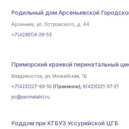
Курган
(3 роддома)
Родильный дом Арсеньевской Городско
Тольятти
(3 роддома)
Арсеньев, ул. Островского, д. 44
Тамбов
(3 роддома)
+7(42361)4-29-53
Архангельск
(3 роддома)
Севастополь
(3 роддома)
Приморский краевой перинатальный це
Астрахань
(3 роддома)
Владивосток, ул. Можайская, 1Б
Набережные Челны
(3 роддома)
+7(423)227-93-10
(Приемное);
8(423)221-37-21
Оренбург
(3 роддома)
pc@perinatalvl.ru
Чебоксары
(3 роддома)
Петропавловск-Камчатский
(3 роддома)
Роддом при КГБУЗ Уссурийской ЦГБ