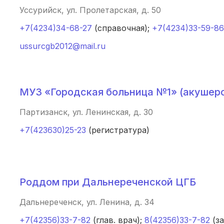
Кропоткин
(3 роддома)
Уссурийск, ул. Пролетарская, д. 50
+7(4234)34-68-27
(справочная);
+7(4234)33-59-86
Пенза
(3 роддома)
ussurcgb2012@mail.ru
Ставрополь
(3 роддома)
Калуга
(3 роддома)
МУЗ «Городская больница №1» (акушер
Магнитогорск
(3 роддома)
Партизанск, ул. Ленинская, д. 30
Стерлитамак
(3 роддома)
+7(423630)25-23
(регистратура)
Вологда
(3 роддома)
Железногорск
(2 роддома)
Роддом при Дальнереченской ЦГБ
Южно-Сахалинск
(2 роддома)
Дальнереченск, ул. Ленина, д. 34
Тула
(2 роддома)
+7(42356)33-7-82
(глав. врач);
8(42356)33-7-82
(з