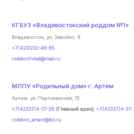
Смоленск
(4 роддома)
КГБУЗ «Владивостокский роддом №1»
Брянск
(4 роддома)
Владивосток, ул. Завойко, 8
Гатчина
(3 роддома)
+7(423)232-48-65
Иркутск
(3 роддома)
roddom1vlad@mail.ru
Калининград
(3 роддома)
Мурманск
(3 роддома)
МЛПУ «Родильный дом» г. Артем
Владимир
(3 роддома)
Артем, ул. Партизанская, 15
Рязань
(3 роддома)
+7(42337)4-37-29
(Главный врач);
+7(42337)4-37-
roddom_artem@list.ru
Орел
(3 роддома)