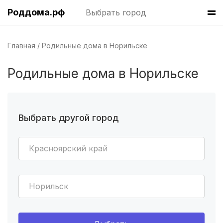
Роддома.рф
Выбрать город
Волгоград
(8 роддомов)
Краснодар
(7 роддомов)
Главная
Родильные дома в Норильске
Челябинск
(7 роддомов)
Родильные дома в Норильске
Пермь
(7 роддомов)
Казань
(7 роддомов)
Выбрать другой город
Барнаул
(6 роддомов)
Красноярский край
Омск
(6 роддомов)
Ярославль
(6 роддомов)
Норильск
Владивосток
(6 роддомов)