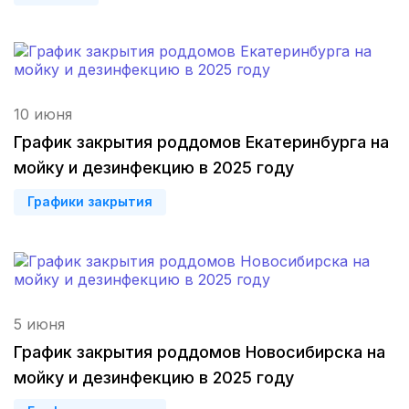
Махачкала
(4 роддома)
Набережные Челны
(3 роддома)
Оренбург
(3 роддома)
10 июня
График закрытия роддомов Екатеринбурга на
Чебоксары
(3 роддома)
мойку и дезинфекцию в 2025 году
Петропавловск-Камчатский
(3 роддома)
Графики закрытия
Кропоткин
(3 роддома)
Пенза
(3 роддома)
Ставрополь
(3 роддома)
5 июня
График закрытия роддомов Новосибирска на
Калуга
(3 роддома)
мойку и дезинфекцию в 2025 году
Магнитогорск
(3 роддома)