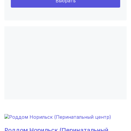
Выбрать
Красноярск
(6 роддомов)
Хабаровск
(6 роддомов)
Воронеж
(5 роддомов)
Саратов
(5 роддомов)
Томск
(5 роддомов)
Тюмень
(5 роддомов)
Тверь
(5 роддомов)
Киров
(4 роддома)
Ульяновск
(4 роддома)
Липецк
(4 роддома)
Роддом Норильск (Перинатальный