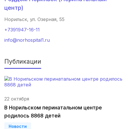
Нижний Новгород
(4 роддома)
центр)
Новокузнецк
(4 роддома)
Норильск, ул. Озерная, 55
+7391947-16-11
Ижевск
(4 роддома)
info@norhospital1.ru
Брянск
(4 роддома)
Курск
(4 роддома)
Публикации
Смоленск
(4 роддома)
Владикавказ
(4 роддома)
Чита
(4 роддома)
22 октября
В Норильском перинатальном центре
Кемерово
(4 роддома)
родилось 8868 детей
Симферополь
(4 роддома)
Новости