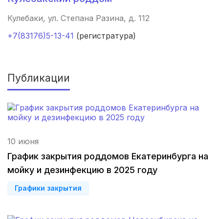
Липецк
(4 роддома)
Кулебаки, ул. Степана Разина, д. 112
+7(83176)5-13-41
(регистратура)
Нижний Новгород
(4 роддома)
Новокузнецк
(4 роддома)
Публикации
Ижевск
(4 роддома)
Смоленск
(4 роддома)
Брянск
(4 роддома)
10 июня
Курск
(4 роддома)
График закрытия роддомов Екатеринбурга на
мойку и дезинфекцию в 2025 году
Владикавказ
(4 роддома)
Графики закрытия
Чита
(4 роддома)
Кемерово
(4 роддома)