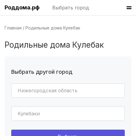
Уфа
(8 роддомов)
Роддома.рф
Выбрать город
Волгоград
(8 роддомов)
Главная
Родильные дома Кулебак
Краснодар
(7 роддомов)
Родильные дома Кулебак
Челябинск
(7 роддомов)
Пермь
(7 роддомов)
Казань
(7 роддомов)
Выбрать другой город
Барнаул
(6 роддомов)
Нижегородская область
Ярославль
(6 роддомов)
Омск
(6 роддомов)
Кулебаки
Владивосток
(6 роддомов)