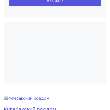
Выбрать
Красноярск
(6 роддомов)
Хабаровск
(6 роддомов)
Тверь
(5 роддомов)
Воронеж
(5 роддомов)
Саратов
(5 роддомов)
Томск
(5 роддомов)
Тюмень
(5 роддомов)
Махачкала
(4 роддома)
Киров
(4 роддома)
Ульяновск
(4 роддома)
Кулебакский роддом