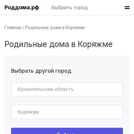
Уфа
(8 роддомов)
Роддома.рф
Выбрать город
Волгоград
(8 роддомов)
Главная
Родильные дома в Коряжме
Краснодар
(7 роддомов)
Родильные дома в Коряжме
Челябинск
(7 роддомов)
Пермь
(7 роддомов)
Казань
(7 роддомов)
Выбрать другой город
Барнаул
(6 роддомов)
Архангельская область
Омск
(6 роддомов)
Ярославль
(6 роддомов)
Коряжма
Владивосток
(6 роддомов)