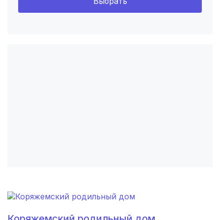
Выбрать
Красноярск
(6 роддомов)
Хабаровск
(6 роддомов)
Воронеж
(5 роддомов)
Саратов
(5 роддомов)
Томск
(5 роддомов)
Тюмень
(5 роддомов)
Тверь
(5 роддомов)
Ульяновск
(4 роддома)
Липецк
(4 роддома)
Нижний Новгород
(4 роддома)
Коряжемский родильный дом