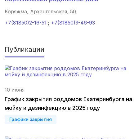
Новокузнецк
(4 роддома)
Коряжма, Архангельская, 50
+7(81850)2-16-51
;
+7(81850)3-46-93
Ижевск
(4 роддома)
Смоленск
(4 роддома)
Публикации
Брянск
(4 роддома)
Курск
(4 роддома)
Владикавказ
(4 роддома)
10 июня
Чита
(4 роддома)
График закрытия роддомов Екатеринбурга на
мойку и дезинфекцию в 2025 году
Кемерово
(4 роддома)
Графики закрытия
Симферополь
(4 роддома)
Махачкала
(4 роддома)