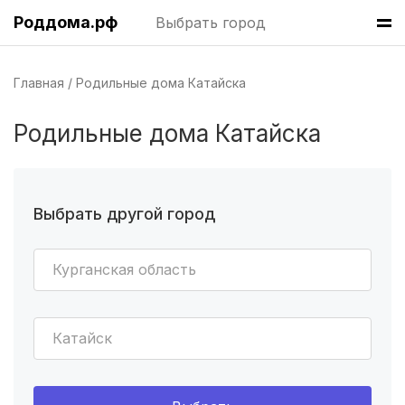
Роддома.рф
Выбрать город
Волгоград
(8 роддомов)
Челябинск
(7 роддомов)
Главная
Родильные дома Катайска
Пермь
(7 роддомов)
Родильные дома Катайска
Казань
(7 роддомов)
Краснодар
(7 роддомов)
Выбрать другой город
Омск
(6 роддомов)
Курганская область
Ярославль
(6 роддомов)
Владивосток
(6 роддомов)
Катайск
Красноярск
(6 роддомов)