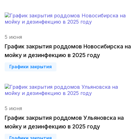
Ульяновск
(4 роддома)
Пенза
(3 роддома)
5 июня
Ставрополь
(3 роддома)
График закрытия роддомов Новосибирска на
Калуга
(3 роддома)
мойку и дезинфекцию в 2025 году
Магнитогорск
(3 роддома)
Графики закрытия
Стерлитамак
(3 роддома)
Вологда
(3 роддома)
5 июня
Гатчина
(3 роддома)
График закрытия роддомов Ульяновска на
Иркутск
(3 роддома)
мойку и дезинфекцию в 2025 году
Калининград
(3 роддома)
Графики закрытия