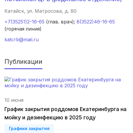
Ижевск
(4 роддома)
Катайск, ул. Матросова, д. 80
Курск
(4 роддома)
+7(35251)2-16-65
(глав. врач);
8(3522)46-16-65
(горячая линия)
Смоленск
(4 роддома)
katcrb@mail.ru
Брянск
(4 роддома)
Владикавказ
(4 роддома)
Публикации
Кемерово
(4 роддома)
Чита
(4 роддома)
10 июня
Симферополь
(4 роддома)
График закрытия роддомов Екатеринбурга на
Махачкала
(4 роддома)
мойку и дезинфекцию в 2025 году
Киров
(4 роддома)
Графики закрытия