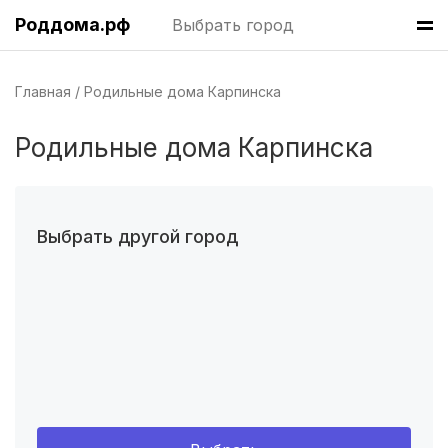
Роддома.рф
Выбрать город
Волгоград
(8 роддомов)
Краснодар
(7 роддомов)
Главная
Родильные дома Карпинска
Челябинск
(7 роддомов)
Родильные дома Карпинска
Пермь
(7 роддомов)
Казань
(7 роддомов)
Выбрать другой город
Барнаул
(6 роддомов)
Омск
(6 роддомов)
Ярославль
(6 роддомов)
Владивосток
(6 роддомов)