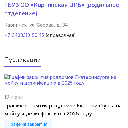
ГБУЗ СО «Карпинская ЦРБ» (родильное
Новокузнецк
(4 роддома)
отделение)
Ижевск
(4 роддома)
Карпинск, ул. Серова, д. 34
Брянск
(4 роддома)
+7(34383)3-50-15
(справочная)
Курск
(4 роддома)
Смоленск
(4 роддома)
Публикации
Владикавказ
(4 роддома)
Чита
(4 роддома)
10 июня
Кемерово
(4 роддома)
График закрытия роддомов Екатеринбурга на
Симферополь
(4 роддома)
мойку и дезинфекцию в 2025 году
Махачкала
(4 роддома)
Графики закрытия