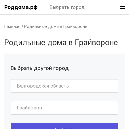
Роддома.рф
Выбрать город
Волгоград
(8 роддомов)
Челябинск
(7 роддомов)
Главная
Родильные дома в Грайвороне
Пермь
(7 роддомов)
Родильные дома в Грайвороне
Казань
(7 роддомов)
Краснодар
(7 роддомов)
Выбрать другой город
Владивосток
(6 роддомов)
Белгородская область
Красноярск
(6 роддомов)
Хабаровск
(6 роддомов)
Грайворон
Барнаул
(6 роддомов)