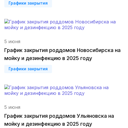
Графики закрытия
Нижний Новгород
(4 роддома)
Магнитогорск
(3 роддома)
Стерлитамак
(3 роддома)
5 июня
Вологда
(3 роддома)
График закрытия роддомов Новосибирска на
мойку и дезинфекцию в 2025 году
Гатчина
(3 роддома)
Графики закрытия
Иркутск
(3 роддома)
Калининград
(3 роддома)
Мурманск
(3 роддома)
5 июня
Рязань
(3 роддома)
График закрытия роддомов Ульяновска на
мойку и дезинфекцию в 2025 году
Владимир
(3 роддома)