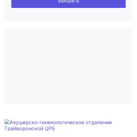
Выбрать
Ярославль
(6 роддомов)
Омск
(6 роддомов)
Воронеж
(5 роддомов)
Саратов
(5 роддомов)
Томск
(5 роддомов)
Тюмень
(5 роддомов)
Тверь
(5 роддомов)
Новокузнецк
(4 роддома)
Ижевск
(4 роддома)
Смоленск
(4 роддома)