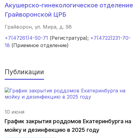
Брянск
(4 роддома)
Акушерско-гинекологическое отделение
Грайворонской ЦРБ
Курск
(4 роддома)
Грайворон, ул. Мира, д. 98
Владикавказ
(4 роддома)
+7(47261)4-50-71
(Регистратура);
+7(4722)231-70-
18
(Приемное отделение)
Чита
(4 роддома)
Кемерово
(4 роддома)
Публикации
Симферополь
(4 роддома)
Махачкала
(4 роддома)
Киров
(4 роддома)
10 июня
Ульяновск
(4 роддома)
График закрытия роддомов Екатеринбурга на
мойку и дезинфекцию в 2025 году
Липецк
(4 роддома)