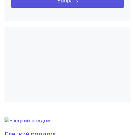
Выбрать
Хабаровск
(6 роддомов)
Барнаул
(6 роддомов)
Воронеж
(5 роддомов)
Саратов
(5 роддомов)
Томск
(5 роддомов)
Тюмень
(5 роддомов)
Тверь
(5 роддомов)
Липецк
(4 роддома)
Нижний Новгород
(4 роддома)
Новокузнецк
(4 роддома)
Елецкий роддом