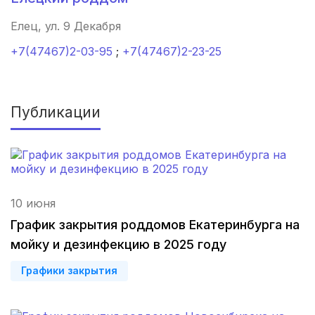
Ижевск
(4 роддома)
Елец, ул. 9 Декабря
+7(47467)2-03-95
;
+7(47467)2-23-25
Брянск
(4 роддома)
Курск
(4 роддома)
Публикации
Смоленск
(4 роддома)
Владикавказ
(4 роддома)
Чита
(4 роддома)
10 июня
Кемерово
(4 роддома)
График закрытия роддомов Екатеринбурга на
мойку и дезинфекцию в 2025 году
Симферополь
(4 роддома)
Графики закрытия
Махачкала
(4 роддома)
Киров
(4 роддома)