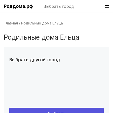
Уфа
(8 роддомов)
Роддома.рф
Выбрать город
Волгоград
(8 роддомов)
Главная
Родильные дома Ельца
Челябинск
(7 роддомов)
Родильные дома Ельца
Пермь
(7 роддомов)
Казань
(7 роддомов)
Краснодар
(7 роддомов)
Выбрать другой город
Омск
(6 роддомов)
Ярославль
(6 роддомов)
Владивосток
(6 роддомов)
Красноярск
(6 роддомов)