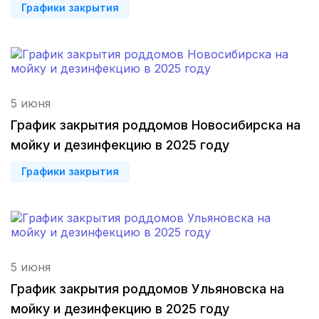
Графики закрытия
Нижний Новгород
(4 роддома)
Магнитогорск
(3 роддома)
Стерлитамак
(3 роддома)
5 июня
Вологда
(3 роддома)
График закрытия роддомов Новосибирска на
мойку и дезинфекцию в 2025 году
Гатчина
(3 роддома)
Графики закрытия
Иркутск
(3 роддома)
Калининград
(3 роддома)
Мурманск
(3 роддома)
5 июня
Владимир
(3 роддома)
График закрытия роддомов Ульяновска на
мойку и дезинфекцию в 2025 году
Рязань
(3 роддома)