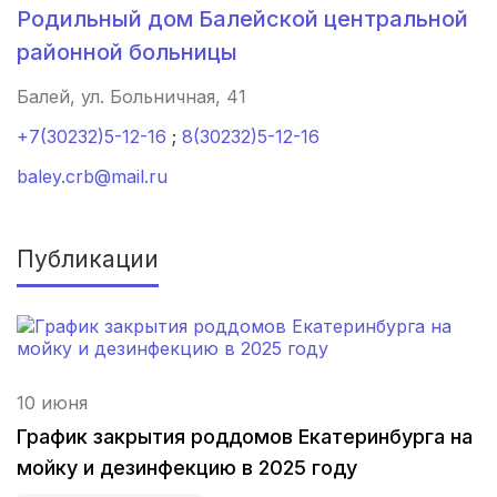
Курск
(4 роддома)
Родильный дом Балейской центральной
районной больницы
Смоленск
(4 роддома)
Балей, ул. Больничная, 41
Владикавказ
(4 роддома)
+7(30232)5-12-16
;
8(30232)5-12-16
Чита
(4 роддома)
baley.crb@mail.ru
Кемерово
(4 роддома)
Публикации
Симферополь
(4 роддома)
Махачкала
(4 роддома)
Киров
(4 роддома)
10 июня
Ульяновск
(4 роддома)
График закрытия роддомов Екатеринбурга на
мойку и дезинфекцию в 2025 году
Липецк
(4 роддома)