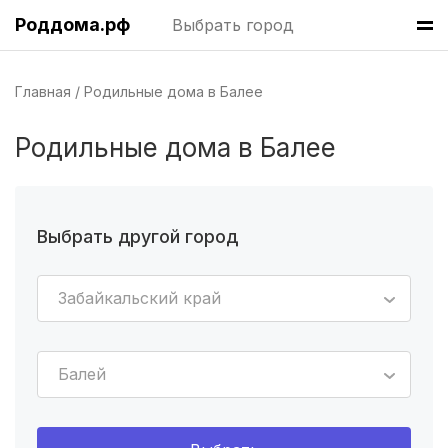
Роддома.рф
Выбрать город
Волгоград
(8 роддомов)
Челябинск
(7 роддомов)
Главная
Родильные дома в Балее
Пермь
(7 роддомов)
Родильные дома в Балее
Казань
(7 роддомов)
Краснодар
(7 роддомов)
Выбрать другой город
Владивосток
(6 роддомов)
Забайкальский край
Красноярск
(6 роддомов)
Хабаровск
(6 роддомов)
Балей
Барнаул
(6 роддомов)