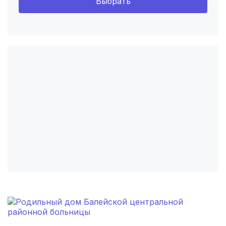
Выбрать
Омск
(6 роддомов)
Ярославль
(6 роддомов)
Воронеж
(5 роддомов)
Саратов
(5 роддомов)
Томск
(5 роддомов)
Тюмень
(5 роддомов)
Тверь
(5 роддомов)
Новокузнецк
(4 роддома)
Ижевск
(4 роддома)
Брянск
(4 роддома)